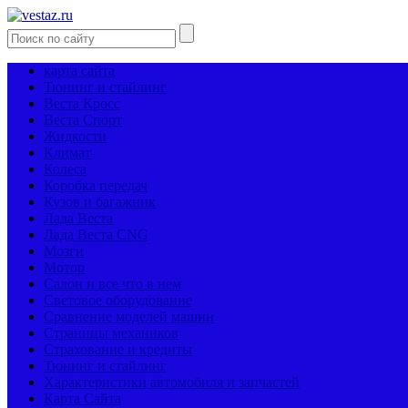
карта сайта
Тюнинг и стайлинг
Веста Кросс
Веста Спорт
Жидкости
Климат
Колеса
Коробка передач
Кузов и багажник
Лада Веста
Лада Веста CNG
Мозги
Мотор
Салон и все что в нем
Световое оборудование
Сравнение моделей машин
Страницы механиков
Страхование и кредиты
Тюнинг и стайлинг
Характеристики автомобиля и запчастей
Карта Сайта