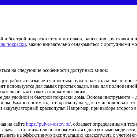
 и быстрой покраски стен и потолков, нанесения грунтовки и 
для покраски
, важно внимательно ознакомиться с доступными мо
аться на следующие особенности доступных видов:
ип работы оказывается простым: нужно нажать на рычаг, после
ент используется для самых простых задач, ведь для полноценн
азатель нельзя назвать слишком высоким.
е для удобной и быстрой покраски дома. Основа инструмента – д
аном. Важно понимать, что краскопульт удастся использовать то
и аккумуляторный краскопульт. Например, при выборе второго ва
ная на сайте
https://pulver-rostov.ru/
, обладает определенными тех
задача – это внимательно ознакомиться с доступными моделями
тывать на эффективную эксплуатацию краскопульта с учетом ег