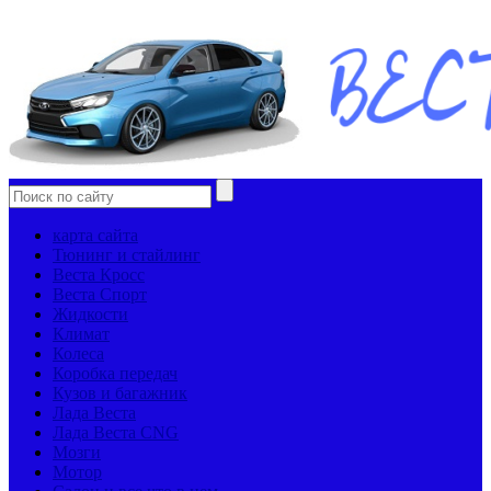
карта сайта
Тюнинг и стайлинг
Веста Кросс
Веста Спорт
Жидкости
Климат
Колеса
Коробка передач
Кузов и багажник
Лада Веста
Лада Веста CNG
Мозги
Мотор