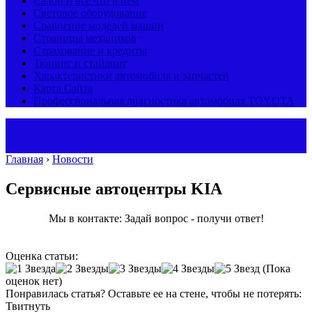
Салон и все что в нем
Световое оборудование
Сравнение моделей машин
Страницы механиков
Страхование и кредиты
Тюнинг и стайлинг
Характеристики автомобиля и запчастей
Карта Сайта
Профессиональная диагностика автомобиля TOYOTA
Главная
›
Новости
Сервисные автоцентры KIA
Мы в контакте: Задай вопрос - получи ответ!
Оценка статьи:
(Пока
оценок нет)
Понравилась статья? Оставьте ее на стене, чтобы не потерять:
Твитнуть