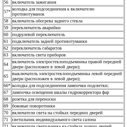
56
включатель зажигания
колодка для подсоединения к включателю
57*
противотуманок
58
включатель обогрева заднего стекла
59
переключатель аварийки
60
подрулевой переключатель
61
подключатель задней противотуманки
62
переключатель габаритов
63
включатель света приборов
включатель электростеклоподъемника правой передней
64
двери (расположен в левой двери);
выключатель электростеклоподъемника левой передней
65
двери (расположен в левой двери);
66*
колодка для подсоединения лампочки подсветки;
67
лампочка освещения шкалы гидрокорректора фар
68
розетка для переноски
69
боковые поворотники
70
включатели света на стойках передних дверей
71
светильник индивидуального света салона
72
включатели светильника на стойках задних дверей