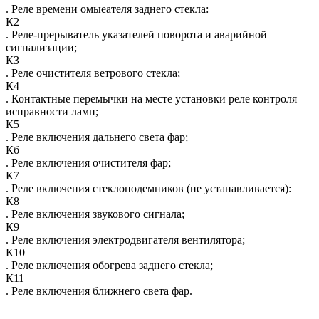
. Реле времени омыеателя заднего стекла:
К2
. Реле-прерыватель указателей поворота и аварийной
сигнализации;
КЗ
. Реле очистителя ветрового стекла;
К4
. Контактные перемычки на месте установки реле контроля
исправности ламп;
К5
. Реле включения дальнего света фар;
Кб
. Реле включения очистителя фар;
К7
. Реле включения стеклоподемников (не устанавливается):
К8
. Реле включения звукового сигнала;
К9
. Реле включения электродвигателя вентилятора;
К10
. Реле включения обогрева заднего стекла;
К11
. Реле включения ближнего света фар.