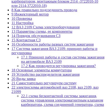
карбюратором, монтажным блоком 2114 -3722010-10
или 2114-3722010-18)
8
Как правильно подсоединить провода
9
Инжекторный мотор
10
Проверка
11
Настройка
12
ВАЗ 2109 Схема электрооборудования
13
Параметры схемы, ее компоненты
14
Порядок обслуживания СЗ
15
Контактная СЗ
16
Особенности работы разных систем зажигания
17
Система зажигания ВАЗ 2109: принцип работы и
регулировка
17.1
Принцип работы и состав системы зажигания
на автомобиле ВАЗ 2109
17.2
Как проводится регулировка зажигания?
18
Основные элементы коммутатора
19
Устройство распределителя зажигания
20
Виды замка
21
Самостоятельно регулируем систему
22
электросхемы автомобилей ваз 2108, ваз 2109, ваз
21099
22.1
схема бесконтактной системы зажигания,
система управления электромагнитным клапаном
карбюратора, схема соединений генератора, схема