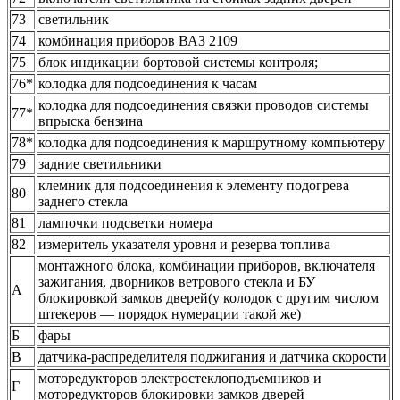
73
светильник
74
комбинация приборов ВАЗ 2109
75
блок индикации бортовой системы контроля;
76*
колодка для подсоединения к часам
колодка для подсоединения связки проводов системы
77*
впрыска бензина
78*
колодка для подсоединения к маршрутному компьютеру
79
задние светильники
клемник для подсоединения к элементу подогрева
80
заднего стекла
81
лампочки подсветки номера
82
измеритель указателя уровня и резерва топлива
монтажного блока, комбинации приборов, включателя
зажигания, дворников ветрового стекла и БУ
А
блокировкой замков дверей(у колодок с другим числом
штекеров — порядок нумерации такой же)
Б
фары
В
датчика-распределителя поджигания и датчика скорости
моторедукторов электростеклоподъемников и
Г
моторедукторов блокировки замков дверей