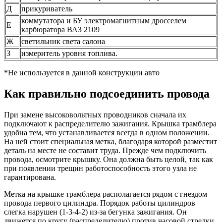
Д
прикуриватель
коммутатора и БУ электромагнитным дросселем
Е
карбюратора ВАЗ 2109
Ж
светильник света салона
З
измеритель уровня топлива.
*Не используется в данной конструкции авто
Как правильно подсоединить провода
При замене высоковольтных проводников сначала их
подключают к распределителю зажигания. Крышка трамблера
удобна тем, что устанавливается всегда в одном положении.
На ней стоит специальная метка, благодаря которой разместит
деталь на месте не составит труда. Прежде чем подключить
провода, осмотрите крышку. Она должна быть целой, так как
при появлении трещин работоспособность этого узла не
гарантирована.
Метка на крышке трамблера располагается рядом с гнездом
провода первого цилиндра. Порядок работы цилиндров
слегка нарушен (1-3-4-2) из-за бегунка зажигания. Он
движется по кругу (распределителю) против часовой стрелки.