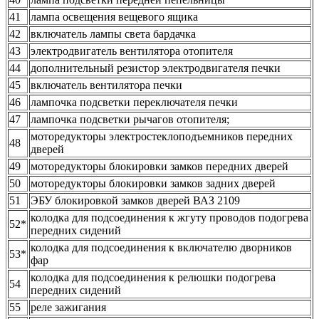
41
лампа освещения вещевого ящика
42
включатель лампы света бардачка
43
электродвигатель вентилятора отопителя
44
дополнительный резистор электродвигателя печки
45
включатель вентилятора печки
46
лампочка подсветки переключателя печки
47
лампочка подсветки рычагов отопителя;
моторедукторы электростеклоподъемников передних
48
дверей
49
моторедукторы блокировки замков передних дверей
50
моторедукторы блокировки замков задних дверей
51
ЭБУ блокировкой замков дверей ВАЗ 2109
колодка для подсоединения к жгуту проводов подогрева
52*
передних сидений
колодка для подсоединения к включателю дворников
53*
фар
колодка для подсоединения к релюшки подогрева
54
передних сидений
55
реле зажигания