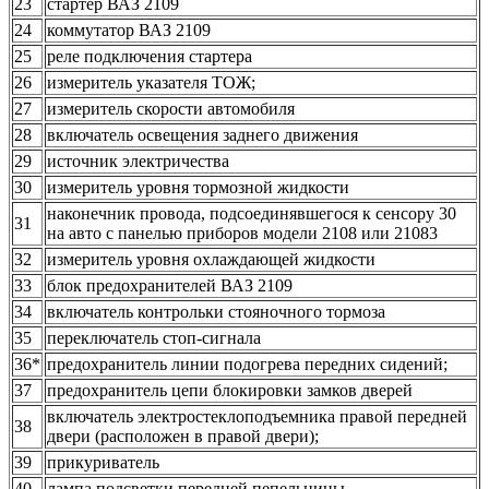
23
стартер ВАЗ 2109
24
коммутатор ВАЗ 2109
25
реле подключения стартера
26
измеритель указателя ТОЖ;
27
измеритель скорости автомобиля
28
включатель освещения заднего движения
29
источник электричества
30
измеритель уровня тормозной жидкости
наконечник провода, подсоединявшегося к сенсору 30
31
на авто с панелью приборов модели 2108 или 21083
32
измеритель уровня охлаждающей жидкости
33
блок предохранителей ВАЗ 2109
34
включатель контрольки стояночного тормоза
35
переключатель стоп-сигнала
36*
предохранитель линии подогрева передних сидений;
37
предохранитель цепи блокировки замков дверей
включатель электростеклоподъемника правой передней
38
двери (расположен в правой двери);
39
прикуриватель
40
лампа подсветки передней пепельницы