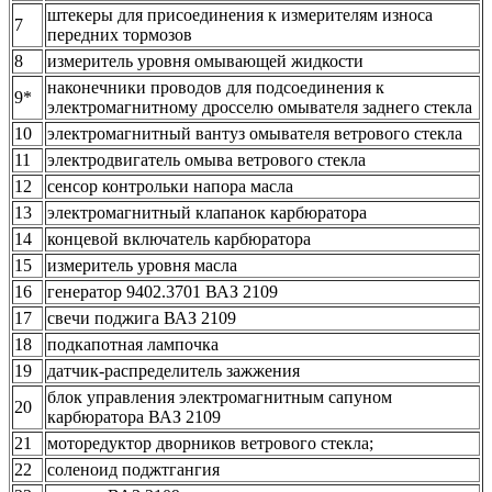
штекеры для присоединения к измерителям износа
7
передних тормозов
8
измеритель уровня омывающей жидкости
наконечники проводов для подсоединения к
9*
электромагнитному дросселю омывателя заднего стекла
10
электромагнитный вантуз омывателя ветрового стекла
11
электродвигатель омыва ветрового стекла
12
сенсор контрольки напора масла
13
электромагнитный клапанок карбюратора
14
концевой включатель карбюратора
15
измеритель уровня масла
16
генератор 9402.3701 ВАЗ 2109
17
свечи поджига ВАЗ 2109
18
подкапотная лампочка
19
датчик-распределитель зажжения
блок управления электромагнитным сапуном
20
карбюратора ВАЗ 2109
21
моторедуктор дворников ветрового стекла;
22
соленоид поджтгангия