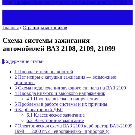
Профессиональная диагностика автомобиля TOYOTA
Главная
›
Страницы механиков
Схема системы зажигания
автомобилей ВАЗ 2108, 2109, 21099
Содержание статьи
1
Признаки неисправностей
2
Нет искры с катушки зажигания — возможные
причины:
3
Схема подключения звукового сигнала на ВАЗ 2109
4
Провода низкого и высокого напряжения:
4.1
Провода высокого напряжения:
5
Проблемы в работе системы и их причины
6
Карбюраторный ДВС
6.1
Классическое зажигание
6.2
Электронное зажигание
7
Электрическая схема ВАЗ 2109 карбюратор ВАЗ-21099
1998 — 2000 гг. с «европанелью» приборов (с