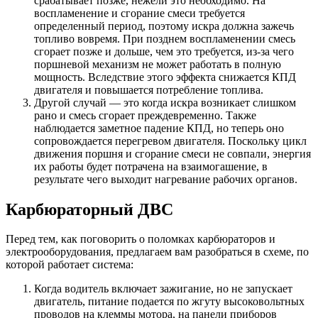
срабатывает позже, нежели это необходимо. На
воспламенение и сгорание смеси требуется
определенный период, поэтому искра должна зажечь
топливо вовремя. При позднем воспламенении смесь
сгорает позже и дольше, чем это требуется, из-за чего
поршневой механизм не может работать в полную
мощность. Вследствие этого эффекта снижается КПД
двигателя и повышается потребление топлива.
Другой случай — это когда искра возникает слишком
рано и смесь сгорает преждевременно. Также
наблюдается заметное падение КПД, но теперь оно
сопровождается перегревом двигателя. Поскольку цикл
движения поршня и сгорание смеси не совпали, энергия
их работы будет потрачена на взаимогашение, в
результате чего выходит нагревание рабочих органов.
Карбюраторный ДВС
Перед тем, как поговорить о поломках карбюраторов и
электрооборудования, предлагаем вам разобраться в схеме, по
которой работает система:
Когда водитель включает зажигание, но не запускает
двигатель, питание подается по жгуту высоковольтных
проводов на клеммы мотора, на панели приборов