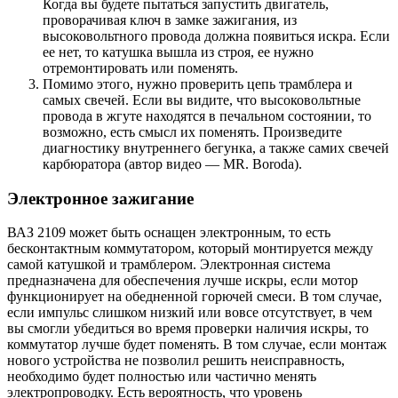
Когда вы будете пытаться запустить двигатель,
проворачивая ключ в замке зажигания, из
высоковольтного провода должна появиться искра. Если
ее нет, то катушка вышла из строя, ее нужно
отремонтировать или поменять.
Помимо этого, нужно проверить цепь трамблера и
самых свечей. Если вы видите, что высоковольтные
провода в жгуте находятся в печальном состоянии, то
возможно, есть смысл их поменять. Произведите
диагностику внутреннего бегунка, а также самих свечей
карбюратора (автор видео — MR. Boroda).
Электронное зажигание
ВАЗ 2109 может быть оснащен электронным, то есть
бесконтактным коммутатором, который монтируется между
самой катушкой и трамблером. Электронная система
предназначена для обеспечения лучше искры, если мотор
функционирует на обедненной горючей смеси. В том случае,
если импульс слишком низкий или вовсе отсутствует, в чем
вы смогли убедиться во время проверки наличия искры, то
коммутатор лучше будет поменять. В том случае, если монтаж
нового устройства не позволил решить неисправность,
необходимо будет полностью или частично менять
электропроводку. Есть вероятность, что уровень