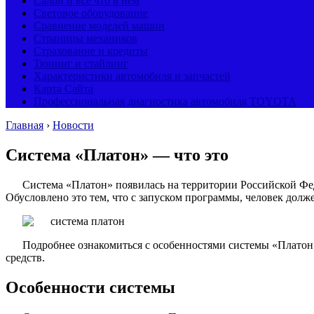
Салон и все что в нем
Световое оборудование
Сравнение моделей машин
Страницы механиков
Страхование и кредиты
Тюнинг и стайлинг
Характеристики автомобиля и запчастей
Карта Сайта
Профессиональная диагностика автомобиля TOYOTA
Главная
›
Новости
Система «Платон» — что это
Система «Платон» появилась на территории Российской Фед
Обусловлено это тем, что с запуском программы, человек долже
Подробнее ознакомиться с особенностями системы «Платон»
средств.
Особенности системы