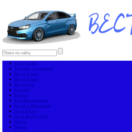
карта сайта
Тюнинг и стайлинг
Веста Кросс
Веста Спорт
Жидкости
Климат
Колеса
Коробка передач
Кузов и багажник
Лада Веста
Лада Веста CNG
Мозги
Мотор