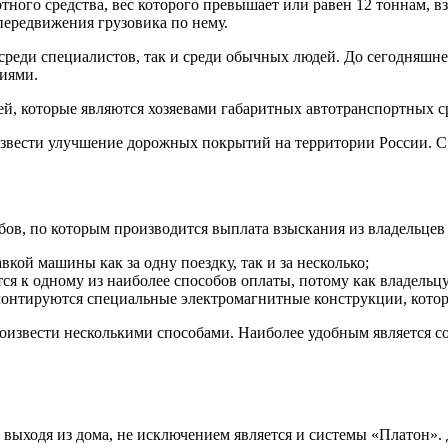
ного средства, вес которого превышает или равен 12 тоннам, в
передвижения грузовика по нему.
среди специалистов, так и среди обычных людей. До сегодняшне
виями.
й, которые являются хозяевами габаритных автотранспортных ср
оизвести улучшение дорожных покрытий на территории России. С
бов, по которым производится выплата взыскания из владельцев
кой машины как за одну поездку, так и за несколько;
ся к одному из наиболее способов оплаты, потому как владельцу
 монтируются специальные электромагнитные конструкции, кото
оизвести несколькими способами. Наиболее удобным является соз
ыходя из дома, не исключением является и системы «Платон». Д