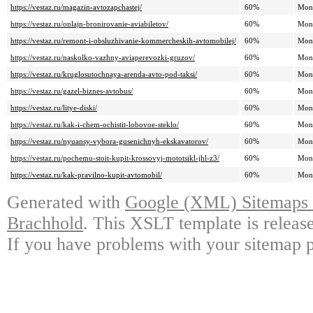
https://vestaz.ru/magazin-avtozapchastej/
60%
Mon
https://vestaz.ru/onlajn-bronirovanie-aviabiletov/
60%
Mon
https://vestaz.ru/remont-i-obsluzhivanie-kommercheskih-avtomobilej/
60%
Mon
https://vestaz.ru/naskolko-vazhny-aviaperevozki-gruzov/
60%
Mon
https://vestaz.ru/kruglosutochnaya-arenda-avto-pod-taksi/
60%
Mon
https://vestaz.ru/gazel-biznes-avtobus/
60%
Mon
https://vestaz.ru/litye-diski/
60%
Mon
https://vestaz.ru/kak-i-chem-ochistit-lobovoe-steklo/
60%
Mon
https://vestaz.ru/nyuansy-vybora-gusenichnyh-ekskavatorov/
60%
Mon
https://vestaz.ru/pochemu-stoit-kupit-krossovyj-mototsikl-jhl-z3/
60%
Mon
https://vestaz.ru/kak-pravilno-kupit-avtomobil/
60%
Mon
Generated with
Google (XML) Sitemaps G
Brachhold
. This XSLT template is releas
If you have problems with your sitemap p