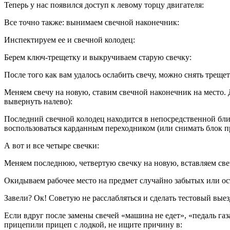
Теперь у нас появился доступ к левому торцу двигателя:
Все точно также: вынимаем свечной наконечник:
Инспектируем ее и свечной колодец:
Берем ключ-трещетку и выкручиваем старую свечку:
После того как вам удалось ослабить свечу, можно снять треще
Меняем свечу на новую, ставим свечной наконечник на место.
вывернуть налево):
Последний свечной колодец находится в непосредственной бли
воспользоваться карданным переходником (или снимать блок пр
А вот и все четыре свечки:
Меняем последнюю, четвертую свечку на новую, вставляем све
Окидываем рабочее место на предмет случайно забытых или ост
Завели? Ок! Советую не расслабляться и сделать тестовый выез
Если вдруг после замены свечей «машина не едет», «педаль га
прицепили прицеп с лодкой, не ищите причину в: