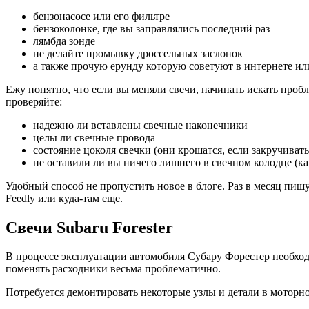
бензонасосе или его фильтре
бензоколонке, где вы заправлялись последний раз
лямбда зонде
не делайте промывку дроссельных заслонок
а также прочую ерунду которую советуют в интернете ил
Ежу понятно, что если вы меняли свечи, начинать искать проб
проверяйте:
надежно ли вставлены свечные наконечники
целы ли свечные провода
состояние цоколя свечки (они крошатся, если закручиват
не оставили ли вы ничего лишнего в свечном колодце (ка
Удобный способ не пропустить новое в блоге. Раз в месяц пиш
Feedly или куда-там еще.
Свечи Subaru Forester
В процессе эксплуатации автомобиля Субару Форестер необход
поменять расходники весьма проблематично.
Потребуется демонтировать некоторые узлы и детали в моторн