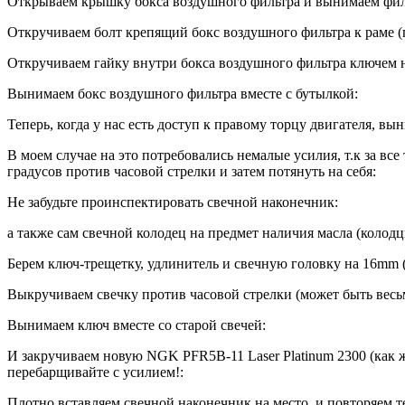
Открываем крышку бокса воздушного фильтра и вынимаем фил
Откручиваем болт крепящий бокс воздушного фильтра к раме (п
Откручиваем гайку внутри бокса воздушного фильтра ключем н
Вынимаем бокс воздушного фильтра вместе с бутылкой:
Теперь, когда у нас есть доступ к правому торцу двигателя, в
В моем случае на это потребовались немалые усилия, т.к за вс
градусов против часовой стрелки и затем потянуть на себя:
Не забудьте проинспектировать свечной наконечник:
а также сам свечной колодец на предмет наличия масла (колод
Берем ключ-трещетку, удлинитель и свечную головку на 16mm 
Выкручиваем свечку против часовой стрелки (может быть весьм
Вынимаем ключ вместе со старой свечей:
И закручиваем новую NGK PFR5B-11 Laser Platinum 2300 (как 
перебарщивайте с усилием!:
Плотно вставляем свечной наконечник на место, и повторяем т