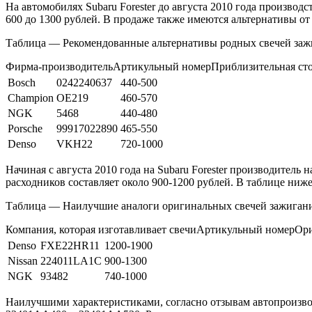
На автомобилях Subaru Forester до августа 2010 года произво
600 до 1300 рублей. В продаже также имеются альтернативы о
Таблица — Рекомендованные альтернативы родных свечей зажи
Фирма-производительАртикульный номерПриблизительная сто
Bosch
0242240637
440-500
Champion
OE219
460-570
NGK
5468
440-480
Porsche
99917022890
465-550
Denso
VKH22
720-1000
Начиная с августа 2010 года на Subaru Forester производите
расходников составляет около 900-1200 рублей. В таблице ниж
Таблица — Наилучшие аналоги оригинальных свечей зажигания
Компания, которая изготавливает свечиАртикульный номерОри
Denso
FXE22HR11
1200-1900
Nissan
224011LA1C
900-1300
NGK
93482
740-1000
Наилучшими характеристиками, согласно отзывам автопроизв