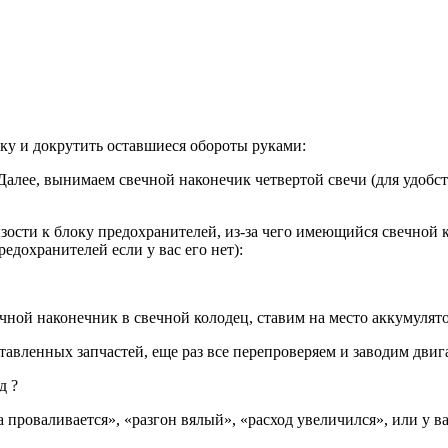
тку и докрутить оставшиеся обороты руками:
 Далее, вынимаем свечной наконечик четвертой свечи (для удоб
зости к блоку предохранителей, из-за чего имеющийся свечной 
едохранителей если у вас его нет):
чной наконечник в свечной колодец, ставим на место аккумулят
авленных запчастей, еще раз все перепроверяем и заводим двига
д ?
за проваливается», «разгон вялый», «расход увеличился», или у