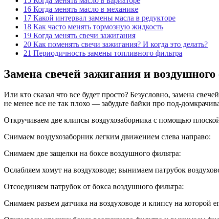
15
Когда менять масло в вариаторе
16
Когда менять масло в механике
17
Какой интервал замены масла в редукторе
18
Как часто менять тормозную жидкость
19
Когда менять свечи зажигания
20
Как поменять свечи зажигания? И когда это делать?
21
Периодичность замены топливного фильтра
Замена свечей зажигания и воздушного
Или кто сказал что все будет просто? Безусловно, замена свеч
не менее все не так плохо — забудьте байки про под-домкрачи
Откручиваем две клипсы воздухозаборника с помощью плоской
Снимаем воздухозаборник легким движением слева направо:
Снимаем две защелки на боксе воздушного фильтра:
Ослабляем хомут на воздуховоде; вынимаем патрубок воздухов
Отсоединяем патрубок от бокса воздушного фильтра:
Снимаем разъем датчика на воздуховоде и клипсу на которой е