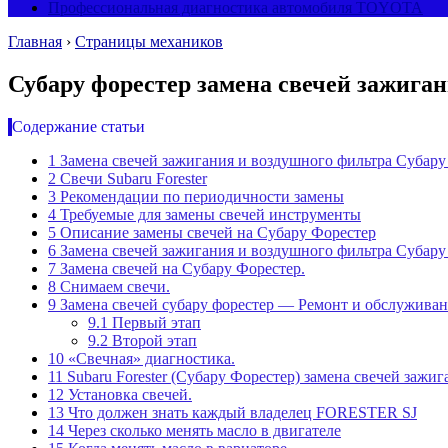
Профессиональная диагностика автомобиля TOYOTA
Главная
›
Страницы механиков
Субару форестер замена свечей зажиган
Содержание статьи
1
Замена свечей зажигания и воздушного фильтра Субару
2
Свечи Subaru Forester
3
Рекомендации по периодичности замены
4
Требуемые для замены свечей инструменты
5
Описание замены свечей на Субару Форестер
6
Замена свечей зажигания и воздушного фильтра Субару
7
Замена свечей на Субару Форестер.
8
Снимаем свечи.
9
Замена свечей субару форестер — Ремонт и обслужива
9.1
Первый этап
9.2
Второй этап
10
«Свечная» диагностика.
11
Subaru Forester (Субару Форестер) замена свечей зажи
12
Установка свечей.
13
Что должен знать каждый владелец FORESTER SJ
14
Через сколько менять масло в двигателе