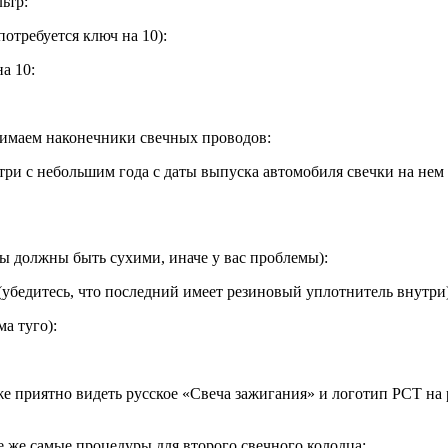
ьтр:
отребуется ключ на 10):
а 10:
ынимаем наконечники свечных проводов:
е три с небольшим года с даты выпуска автомобиля свечки на не
цы должны быть сухими, иначе у вас проблемы):
(убедитесь, что последний имеет резиновый уплотнитель внутри)
а туго):
же приятно видеть русское «Свеча зажигания» и логотип РСТ на
е же самые процедуры для второго свечного колодца: