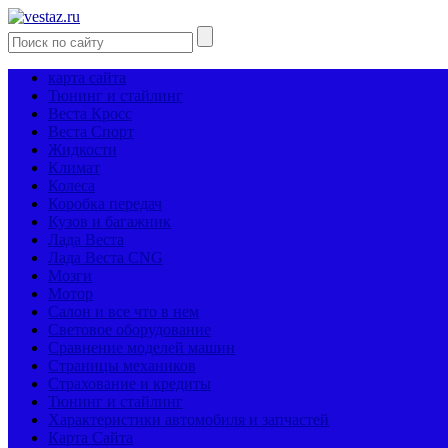
карта сайта
Тюнинг и стайлинг
Веста Кросс
Веста Спорт
Жидкости
Климат
Колеса
Коробка передач
Кузов и багажник
Лада Веста
Лада Веста CNG
Мозги
Мотор
Салон и все что в нем
Световое оборудование
Сравнение моделей машин
Страницы механиков
Страхование и кредиты
Тюнинг и стайлинг
Характеристики автомобиля и запчастей
Карта Сайта