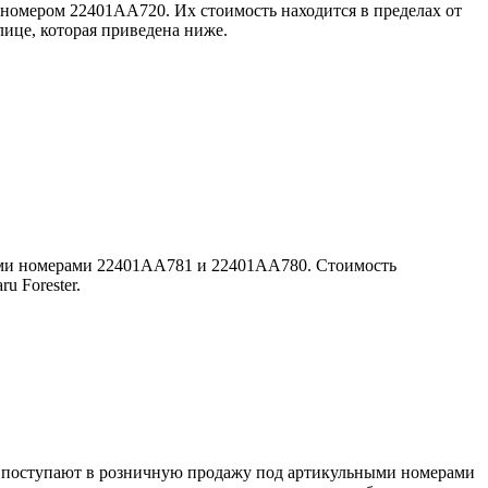
м номером 22401AA720. Их стоимость находится в пределах от
лице, которая приведена ниже.
жными номерами 22401AA781 и 22401AA780. Стоимость
u Forester.
и поступают в розничную продажу под артикульными номерами