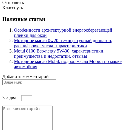
Отправить
Класснуть
Полезные статьи
Особенности архитектурной энергосберегающей
пленки для окон
Моторное масло 0w20: температурный диапазон,
расшифровка масла, характеристики
Motul 8100 Eco-nergy 5W-30: характеристики,
преимущества и недостатки, отзывы
Моторное масло Mobil: подбор масла Мобил по марке
автомобиля
Добавить комментарий
3 × два =