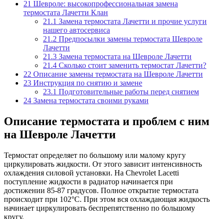
21
Шевроле: высокопрофессиональная замена
термостата Лачетти Клан
21.1
Замена термостата Лачетти и прочие услуги
нашего автосервиса
21.2
Предпосылки замены термостата Шевроле
Лачетти
21.3
Замена термостата на Шевроле Лачетти
21.4
Сколько стоит заменить термостат Лачетти?
22
Описание замены термостата на Шевроле Лачетти
23
Инструкция по снятию и замене
23.1
Подготовительные работы перед снятием
24
Замена термостата своими руками
Описание термостата и проблем с ним
на Шевроле Лачетти
Термостат определяет по большому или малому кругу
циркулировать жидкости. От этого зависит интенсивность
охлаждения силовой установки. На Chevrolet Lacetti
поступление жидкости в радиатор начинается при
достижении 85-87 градусов. Полное открытие термостата
происходит при 102°С. При этом вся охлаждающая жидкость
начинает циркулировать беспрепятственно по большому
кругу.