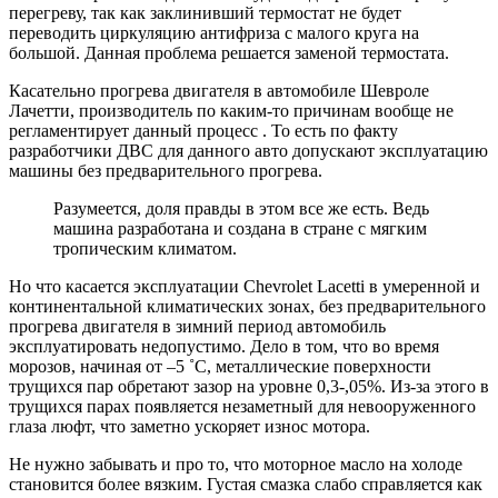
перегреву, так как заклинивший термостат не будет
переводить циркуляцию антифриза с малого круга на
большой. Данная проблема решается заменой термостата.
Касательно прогрева двигателя в автомобиле Шевроле
Лачетти, производитель по каким-то причинам вообще не
регламентирует данный процесс . То есть по факту
разработчики ДВС для данного авто допускают эксплуатацию
машины без предварительного прогрева.
Разумеется, доля правды в этом все же есть. Ведь
машина разработана и создана в стране с мягким
тропическим климатом.
Но что касается эксплуатации Chevrolet Lacetti в умеренной и
континентальной климатических зонах, без предварительного
прогрева двигателя в зимний период автомобиль
эксплуатировать недопустимо. Дело в том, что во время
морозов, начиная от –5 ˚С, металлические поверхности
трущихся пар обретают зазор на уровне 0,3-,05%. Из-за этого в
трущихся парах появляется незаметный для невооруженного
глаза люфт, что заметно ускоряет износ мотора.
Не нужно забывать и про то, что моторное масло на холоде
становится более вязким. Густая смазка слабо справляется как