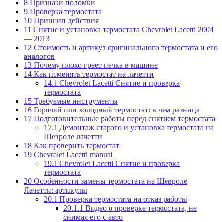
8
Признаки поломки
9
Проверка термостата
10
Принцип действия
11
Снятие и установка термостата Chevrolet Lacetti 2004
— 2013
12
Стоимость и артикул оригинального термостата и его
аналогов
13
Почему плохо греет печка в машине
14
Как поменять термостат на лачетти
14.1
Chevrolet Lacetti Снятие и проверка
термостата
15
Требуемые инструменты
16
Горячий или холодный термостат: в чем разница
17
Подготовительные работы перед снятием термостата
17.1
Демонтаж старого и установка термостата на
Шевроле лачетти
18
Как проверить термостат
19
Chevrolet Lacetti manual
19.1
Chevrolet Lacetti Снятие и проверка
термостата
20
Особенности замены термостата на Шевроле
Лачетти: артикулы
20.1
Проверка термостата на отказ работы
20.1.1
Видео о проверке термостата, не
снимая его с авто