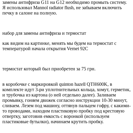
замены антифриза G11 на G12 необходимо промыть систему.
Я использовал Mannol radiator flush, не забываем включить
печку в салоне на полную.
набор для замены антифриза и термостат
как видим на картинке, менять мы будем на термостат с
температурой начала открытия Vernet 92С
термостат который был приобретен за 75 грн.
в коробочке с маркировкой quinton hazell QTH600K, в
комплекте идут 3-ри уплотнительных кольца, хомут, герметик,
и трубочка из картона (о ней отдельно далее). Заливаем
промывку, гоняем движек согласно инструкции 10-30 минут,
сливаем. Лезем под машину, оттянув пальцем гофру, с какими-
то проводами, находим пластиковую пробку под крестовую
отвертку, заготовив емкость с воронкой (используем
пластиковые бутылки), начинаем крутить пробку.