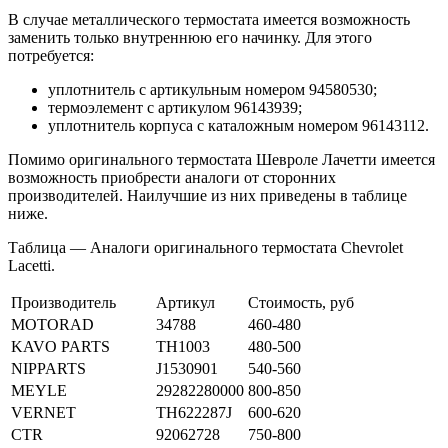
В случае металлического термостата имеется возможность
заменить только внутреннюю его начинку. Для этого
потребуется:
уплотнитель с артикульным номером 94580530;
термоэлемент с артикулом 96143939;
уплотнитель корпуса с каталожным номером 96143112.
Помимо оригинального термостата Шевроле Лачетти имеется
возможность приобрести аналоги от сторонних
производителей. Наилучшие из них приведены в таблице
ниже.
Таблица — Аналоги оригинального термостата Chevrolet
Lacetti.
Производитель
Артикул
Стоимость, руб
MOTORAD
34788
460-480
KAVO PARTS
TH1003
480-500
NIPPARTS
J1530901
540-560
MEYLE
29282280000
800-850
VERNET
TH622287J
600-620
CTR
92062728
750-800