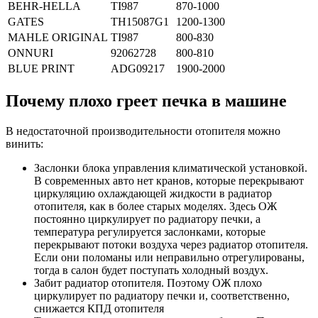
BEHR-HELLA
TI987
870-1000
GATES
TH15087G1
1200-1300
MAHLE ORIGINAL
TI987
800-830
ONNURI
92062728
800-810
BLUE PRINT
ADG09217
1900-2000
Почему плохо греет печка в машине
В недостаточной производительности отопителя можно
винить:
Заслонки блока управления климатической установкой.
В современных авто нет кранов, которые перекрывают
циркуляцию охлаждающей жидкости в радиатор
отопителя, как в более старых моделях. Здесь ОЖ
постоянно циркулирует по радиатору печки, а
температура регулируется заслонками, которые
перекрывают потоки воздуха через радиатор отопителя.
Если они поломаны или неправильно отрегулированы,
тогда в салон будет поступать холодный воздух.
Забит радиатор отопителя. Поэтому ОЖ плохо
циркулирует по радиатору печки и, соответственно,
снижается КПД отопителя