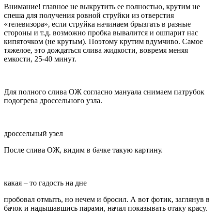
Внимание! главное не выкрутить ее полностью, крутим не
спеша для получения ровной струйки из отверстия
«телевизора», если струйка начинаем брызгать в разные
стороны и т.д. возможно пробка вывалится и ошпарит нас
кипяточком (не крутым). Поэтому крутим вдумчиво. Самое
тяжелое, это дождаться слива жидкости, вовремя меняя
емкости, 25-40 минут.
Для полного слива ОЖ согласно мануала снимаем патрубок
подогрева дроссельного узла.
дроссельный узел
После слива ОЖ, видим в бачке такую картину.
какая – то гадость на дне
пробовал отмыть, но нечем и бросил. А вот фотик, заглянув в
бачок и надышавшись парами, начал показывать отаку красу.