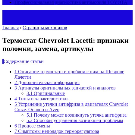
Профессиональная диагностика автомобиля TOYOTA
Главная
›
Страницы механиков
Термостат Chevrolet Lacetti: признаки
поломки, замена, артикулы
Содержание статьи
1
Описание термостата и проблем с ним на Шевроле
Лачетти
2
Дополнительная информация
3
Артикулы оригинальных запчастей и аналогов
3.1
Оригинальные
4
Типы и характеристики
5
Устранение утечки антифриза в двигателях Chevrolet
Cruze, Orlando и Aveo
5.1
Почему может возникнуть утечка антифриза
5.2
Способы устранения возникшей проблемы
6
Процесс смены
7
Симптомы неполадок терморегулятора