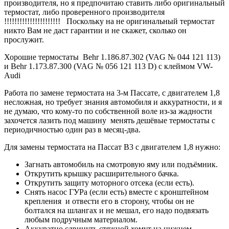
производителя, но я предпочитаю ставить либо оригинальный
термостат, либо проверенного производителя
!!!!!!!!!!!!!!!!!!!!!! Поскольку на не оригинальный термостат
никто Вам не даст гарантии и не скажет, сколько он
прослужит.
Хорошие термостаты Behr 1.186.87.302 (VAG № 044 121 113)
и Behr 1.173.87.300 (VAG № 056 121 113 D) с клеймом VW-
Audi
Работа по замене термостата на 3-м Пассате, с двигателем 1,8
несложная, но требует знания автомобиля и аккуратности, и я
не думаю, что кому-то по собственной воле из-за жадности
захочется лазить под машину менять дешёвые термостаты с
периодичностью один раз в месяц-два.
Для замены термостата на Пассат B3 с двигателем 1,8 нужно:
Загнать автомобиль на смотровую яму или подъёмник.
Открутить крышку расширительного бачка.
Открутить защиту моторного отсека (если есть).
Снять насос ГУРа (если есть) вместе с кронштейном
крепления и отвести его в сторону, чтобы он не
болтался на шлангах и не мешал, его надо подвязать
любым подручным материалом.
Аккуратно сдвинуть стяжной хомут на нижнем