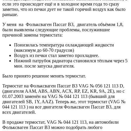
если это происходит ещё и в холодное время года то сразу
заметно, что из печки дует не такой горячий воздух как было
раньше.
У меня на Фольксваген Пассат B3, двигатель объёмом 1,8,
были выявлены следующие проблемы, послужившие
причиной замены термостата:
Понизилась температура охлаждающей жидкости
(максимум до 60-70 градусов)
Воздух из печки стал заметно прохладнее.
Нижний патрубок радиатора становился тёплым через 5
мин. после запуска двигателя.
Было принято решение менять термостат.
Термостат на Фольксваген Пассат В3 VAG № 056 121 113 D,
(двигателя AAM, ABS, ABN, ACX, RP, EZ, KR, 9A, 2E), но с
01.07.2003 заменён на VAG № 044 121 113 (бывший для
двигателей SB, 1Y, AAZ). Теперь же, этот термостат (VAG №
044 121 113 ) на все двигателя Фольксваген Пассат В3, для
всех двигателей.
В продаже термостат, VAG № 044 121 113, на автомобили
Фольксваген Пассат B3 можно подобрать любого