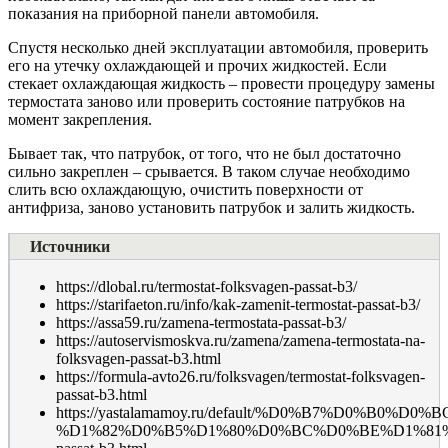
показания на приборной панели автомобиля.
Спустя несколько дней эксплуатации автомобиля, проверить
его на утечку охлаждающей и прочих жидкостей. Если
стекает охлаждающая жидкость – провести процедуру замены
термостата заново или проверить состояние патрубков на
момент закрепления.
Бывает так, что патрубок, от того, что не был достаточно
сильно закреплен – срывается. В таком случае необходимо
слить всю охлаждающую, очистить поверхности от
антифриза, заново установить патрубок и залить жидкость.
Источники
https://dlobal.ru/termostat-folksvagen-passat-b3/
https://starifaeton.ru/info/kak-zamenit-termostat-passat-b3/
https://assa59.ru/zamena-termostata-passat-b3/
https://autoservismoskva.ru/zamena/zamena-termostata-na-
folksvagen-passat-b3.html
https://formula-avto26.ru/folksvagen/termostat-folksvagen-
passat-b3.html
https://yastalamamoy.ru/default/%D0%B7%D0%B0%
%D1%82%D0%B5%D1%80%D0%BC%D0%BE%D1%81%