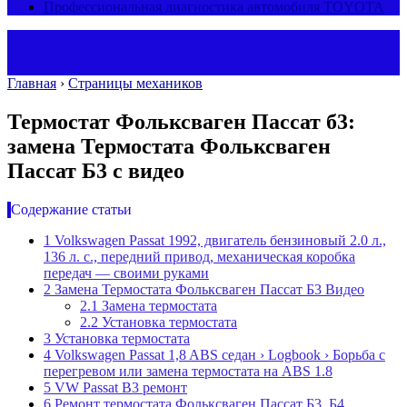
Профессиональная диагностика автомобиля TOYOTA
Главная
›
Страницы механиков
Термостат Фольксваген Пассат б3:
замена Термостата Фольксваген
Пассат Б3 с видео
Содержание статьи
1
Volkswagen Passat 1992, двигатель бензиновый 2.0 л.,
136 л. с., передний привод, механическая коробка
передач — своими руками
2
Замена Термостата Фольксваген Пассат Б3 Видео
2.1
Замена термостата
2.2
Установка термостата
3
Установка термостата
4
Volkswagen Passat 1,8 ABS седан › Logbook › Борьба с
перегревом или замена термостата на ABS 1.8
5
VW Passat B3 ремонт
6
Ремонт термостата Фольксваген Пассат Б3, Б4