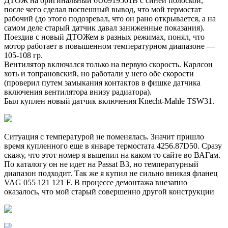
ДТОЖ на оригинальный 6U0919501B с синей полоской,
после чего сделал поспешный вывод, что мой термостат
рабочий (до этого подозревал, что он рано открывается, а на
самом деле старый датчик давал заниженные показания).
Поездив с новый ДТОЖем в разных режимах, понял, что
мотор работает в повышенном температурном диапазоне —
105-108 гр.
Вентилятор включался только на первую скорость. Карлсон
хоть и топрановский, но работали у него обе скорости
(проверил путем замыкания контактов в фишке датчика
включения вентилятора внизу радиатора).
Был куплен новый датчик включения Knecht-Mahle TSW31.
Ситуация с температурой не поменялась. Значит пришло
время купленного еще в январе термостата 4256.87D50. Сразу
скажу, что этот номер я выцепил на каком то сайте во ВАГам.
По каталогу он не идет на Passat B3, но температурный
диапазон подходит. Так же я купил не сильно вникая фланец
VAG 055 121 121 F. В процессе демонтажа внезапно
оказалось, что мой старый совершенно другой конструкции