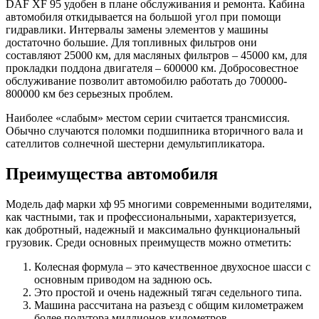
DAF XF 95 удобен в плане обслуживания и ремонта. Кабина
автомобиля откидывается на большой угол при помощи
гидравлики. Интервалы замены элементов у машины
достаточно большие. Для топливных фильтров они
составляют 25000 км, для масляных фильтров – 45000 км, для
прокладки поддона двигателя – 600000 км. Добросовестное
обслуживание позволит автомобилю работать до 700000-
800000 км без серьезных проблем.
Наиболее «слабым» местом серии считается трансмиссия.
Обычно случаются поломки подшипника вторичного вала и
сателлитов солнечной шестерни демультипликатора.
Преимущества автомобиля
Модель даф марки хф 95 многими современными водителями,
как частными, так и профессиональными, характеризуется,
как добротный, надежный и максимально функциональный
грузовик. Среди основных преимуществ можно отметить:
Колесная формула – это качественное двухосное шасси с
основным приводом на заднюю ось.
Это простой и очень надежный тягач седельного типа.
Машина рассчитана на разъезд с общим километражем
более полутора миллионов километров.