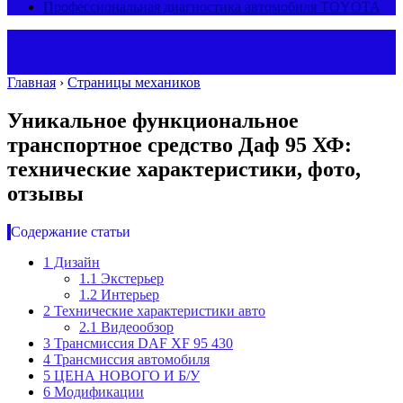
Профессиональная диагностика автомобиля TOYOTA
Главная
›
Страницы механиков
Уникальное функциональное
транспортное средство Даф 95 ХФ:
технические характеристики, фото,
отзывы
Содержание статьи
1
Дизайн
1.1
Экстерьер
1.2
Интерьер
2
Технические характеристики авто
2.1
Видеообзор
3
Трансмиссия DAF XF 95 430
4
Трансмиссия автомобиля
5
ЦЕНА НОВОГО И Б/У
6
Модификации