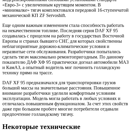
«Евро-3» с увеличенным крутящим моментом. В
«минималке» тягач комплектовался передовой 16-ступенчатой
механической КП ZF Servoshift.
Еще одним важным изменением стала способность работать
на некачественном топливе. Последняя серия DAF XF 95
создавалась с прицелом на работу в государствах Восточной
Европы и странах бывшего СНГ, для которых свойственны
неблагоприятные дорожно-климатические условия и
неразвитые сети обслуживания. Разработчики попытались
сделать тягач максимально ремонтопригодным. По данному
показателю ДАФ ХФ 95 практически догнал автомобили МАЗ
и КамАЗ, а опытный водитель мог починить голландскую
технику прямо на трассе.
DAF XF 95 предназначался для транспортировки грузов
большой массы на значительные расстояния. Повышенное
внимание разработчики уделили комфортным условиям
эксплуатации. Модель могла работать в любых условиях и
отличалась повышенным функционалом. За счет этих свойств
даже при большом пробеге многие потребители отдавали
предпочтение голландскому тягачу.
Некоторые технические