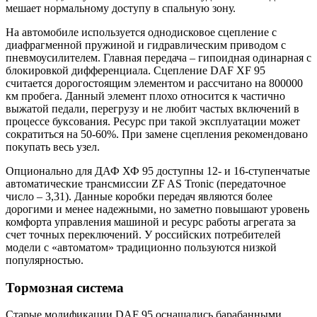
мешает нормальному доступу в спальную зону.
На автомобиле используется однодисковое сцепление с
диафрагменной пружиной и гидравлическим приводом с
пневмоусилителем. Главная передача – гипоидная одинарная с
блокировкой дифференциала. Сцепление DAF XF 95
считается дорогостоящим элементом и рассчитано на 800000
км пробега. Данный элемент плохо относится к частично
выжатой педали, перегрузу и не любит частых включений в
процессе буксования. Ресурс при такой эксплуатации может
сократиться на 50-60%. При замене сцепления рекомендовано
покупать весь узел.
Опционально для ДАФ ХФ 95 доступны 12- и 16-ступенчатые
автоматические трансмиссии ZF AS Tronic (передаточное
число – 3,31). Данные коробки передач являются более
дорогими и менее надежными, но заметно повышают уровень
комфорта управления машиной и ресурс работы агрегата за
счет точных переключений. У российских потребителей
модели с «автоматом» традиционно пользуются низкой
популярностью.
Тормозная система
Старые модификации DAF 95 оснащались барабанными