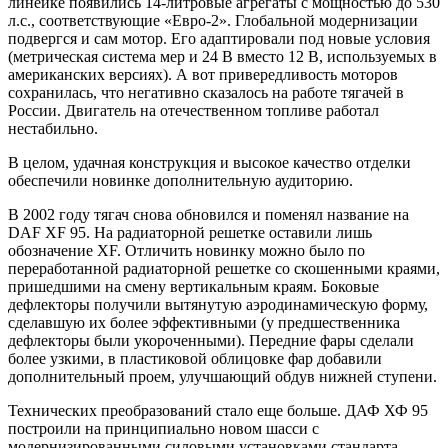
линейке появились 14-литровые агрегаты с мощностью до 530
л.с., соответствующие «Евро-2». Глобальной модернизации
подвергся и сам мотор. Его адаптировали под новые условия
(метрическая система мер и 24 В вместо 12 В, используемых в
американских версиях). А вот привередливость моторов
сохранилась, что негативно сказалось на работе тягачей в
России. Двигатель на отечественном топливе работал
нестабильно.
В целом, удачная конструкция и высокое качество отделки
обеспечили новинке дополнительную аудиторию.
В 2002 году тягач снова обновился и поменял название на
DAF XF 95. На радиаторной решетке оставили лишь
обозначение XF. Отличить новинку можно было по
переработанной радиаторной решетке со скошенными краями,
пришедшими на смену вертикальным краям. Боковые
дефлекторы получили вытянутую аэродинамическую форму,
сделавшую их более эффективными (у предшественника
дефлекторы были укороченными). Передние фары сделали
более узкими, в пластиковой облицовке фар добавили
дополнительный проем, улучшающий обдув нижней ступени.
Технических преобразований стало еще больше. ДАФ ХФ 95
построили на принципиально новом шасси с
модернизированными силовыми установками стандарта