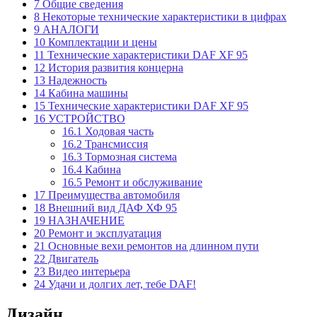
7
Общие сведения
8
Некоторые технические характеристики в цифрах
9
АНАЛОГИ
10
Комплектации и цены
11
Технические характеристики DAF XF 95
12
История развития концерна
13
Надежность
14
Кабина машины
15
Технические характеристики DAF XF 95
16
УСТРОЙСТВО
16.1
Ходовая часть
16.2
Трансмиссия
16.3
Тормозная система
16.4
Кабина
16.5
Ремонт и обслуживание
17
Преимущества автомобиля
18
Внешний вид ДАФ ХФ 95
19
НАЗНАЧЕНИЕ
20
Ремонт и эксплуатация
21
Основные вехи ремонтов на длинном пути
22
Двигатель
23
Видео интерьера
24
Удачи и долгих лет, тебе DAF!
Дизайн