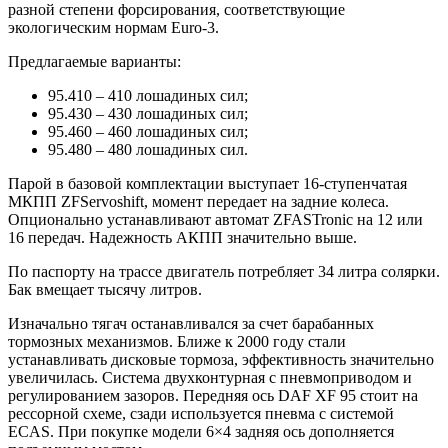
разной степени форсирования, соответствующие
экологическим нормам Euro-3.
Предлагаемые варианты:
95.410 – 410 лошадиных сил;
95.430 – 430 лошадиных сил;
95.460 – 460 лошадиных сил;
95.480 – 480 лошадиных сил.
Парой в базовой комплектации выступает 16-ступенчатая
МКПП ZFServoshift, момент передает на задние колеса.
Опционально устанавливают автомат ZFASTronic на 12 или
16 передач. Надежность АКПП значительно выше.
По паспорту на трассе двигатель потребляет 34 литра солярки.
Бак вмещает тысячу литров.
Изначально тягач останавливался за счет барабанных
тормозных механизмов. Ближе к 2000 году стали
устанавливать дисковые тормоза, эффективность значительно
увеличилась. Система двухконтурная с пневмоприводом и
регулированием зазоров. Передняя ось DAF XF 95 стоит на
рессорной схеме, сзади используется пневма с системой
ECAS. При покупке модели 6×4 задняя ось дополняется