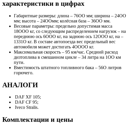
характеристики в цифрах
Габаритные размеры: длина – 76OO мм; ширина – 24OO
мм; высота – 24OOмм; колёсная база – 36OO мм.
Весовые параметры: предельно допустимая масса
18OOO кг, со следующим распределением нагрузок – на
переднюю ось 6OOO кг, на заднюю ось 12OOO кг, на –
1331O кг. В составе автопоезда вес предельный вес
автомобиля может достигать 4OOOO кг.
Максимальная скорость – 95 км/час. Средний расход
дизтоплива в смешанном цикле – 34 литра на 1OO км
пути.
Вместимость штатного топливного бака – 56O литров
горючего.
АНАЛОГИ
DAF XF 105;
DAF CF 95;
Iveco Stralis.
Комплектации и цены