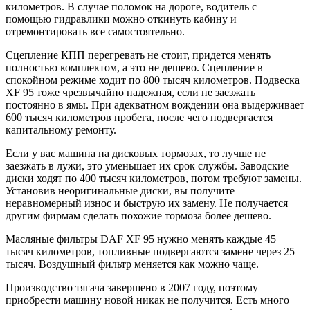
километров. В случае поломок на дороге, водитель с
помощью гидравлики можно откинуть кабину и
отремонтировать все самостоятельно.
Сцепление КПП перегревать не стоит, придется менять
полностью комплектом, а это не дешево. Сцепление в
спокойном режиме ходит по 800 тысяч километров. Подвеска
XF 95 тоже чрезвычайно надежная, если не заезжать
постоянно в ямы. При адекватном вождении она выдерживает
600 тысяч километров пробега, после чего подвергается
капитальному ремонту.
Если у вас машина на дисковых тормозах, то лучше не
заезжать в лужи, это уменьшает их срок службы. Заводские
диски ходят по 400 тысяч километров, потом требуют замены.
Установив неоригинальные диски, вы получите
неравномерный износ и быструю их замену. Не получается
другим фирмам сделать похожие тормоза более дешево.
Масляные фильтры DAF XF 95 нужно менять каждые 45
тысяч километров, топливные подвергаются замене через 25
тысяч. Воздушный фильтр меняется как можно чаще.
Производство тягача завершено в 2007 году, поэтому
приобрести машину новой никак не получится. Есть много