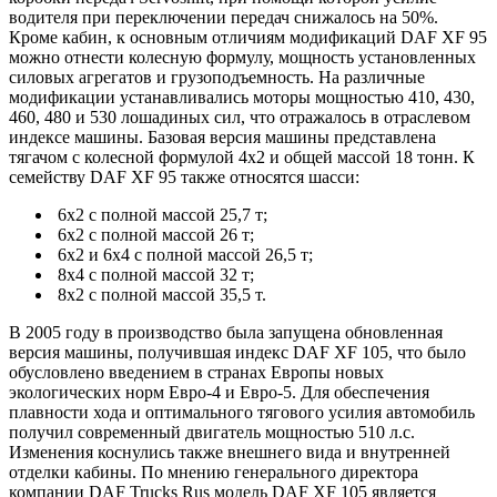
водителя при переключении передач снижалось на 50%.
Кроме кабин, к основным отличиям модификаций DAF XF 95
можно отнести колесную формулу, мощность установленных
силовых агрегатов и грузоподъемность. На различные
модификации устанавливались моторы мощностью 410, 430,
460, 480 и 530 лошадиных сил, что отражалось в отраслевом
индексе машины. Базовая версия машины представлена
тягачом с колесной формулой 4х2 и общей массой 18 тонн. К
семейству DAF XF 95 также относятся шасси:
6х2 с полной массой 25,7 т;
6х2 с полной массой 26 т;
6х2 и 6х4 с полной массой 26,5 т;
8х4 с полной массой 32 т;
8х2 с полной массой 35,5 т.
В 2005 году в производство была запущена обновленная
версия машины, получившая индекс DAF XF 105, что было
обусловлено введением в странах Европы новых
экологических норм Евро-4 и Евро-5. Для обеспечения
плавности хода и оптимального тягового усилия автомобиль
получил современный двигатель мощностью 510 л.с.
Изменения коснулись также внешнего вида и внутренней
отделки кабины. По мнению генерального директора
компании DAF Trucks Rus модель DAF XF 105 является