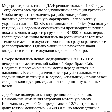
Модернизировать тягач в ДАФ решили только в 1997 году.
Тогда состоялась премьера улучшенной вариации грузовика.
Чтобы не путать поколения, разработчики добавили в
название дополнительную маркировку. Теперь кабину
украшала надпись 95 XF, означавшая «extra forte» («на полную
катушку»). Подобным обозначением производитель решил
показать мощь и характер грузовика. В 1990-х годах первые
голландские машины появились на российском авторынке.
Техника имела высокую стоимость, что сразу ограничило ее
распространение. Однако машины не разочаровывали
владельцев и в итоге окупались довольно быстро.
Вскоре появились новые модификации DAF 95 XF с
невероятно вместительной кабиной Super Space Cab.
Водитель и пассажиры в ней могли передвигаться, не
наклоняясь. В салоне размещались сразу 2 спальных места,
соединенных лестницей. К одному «спальнику» прилагалась
складная конструкция, сделанная по принципу вагонных
полок.
Доработке подверглась и внутренняя составляющая.
Наибольшие изменения затронули моторную гамму.
Изначально ДАФ 95 ХФ предлагался с 12,7-литровыми
двигателями мощностью 381-483 л.с., но впоследствии в