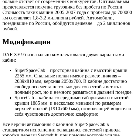
больше отстает от современных конкурентов. Оптимальным
представляется покупка грузовика без пробега по России.
Стоимость таких машин 2005-2007 года с пробегом до 700000
км составляет 1,8-3,2 миллиона рублей. Автомобили,
поездившие по России, обойдутся дешевле – до 2 миллионов
рублей.
Модификации
DAF XF 95 изначально комплектовался двумя вариантами
кабин:
SuperSpaceCab – просторная кабина с высотой крыши
2255 мм. Спальные полки имеют размер: нижняя –
2039х810 мм, верхняя 2050х700. В кабине достаточно
свободного места не только для того чтобы встать в
полный рост, но и немного размяться в дальней поездке.
SpaceCab – кабина со средними габаритами и высотой
крыши 1885 мм, и несколько меньшей по размерам
верхней полкой (1910х600 мм), позволяющей водителю
себя чувствовать достаточно комфортно.
Все версии автомобиля с кабиной SuperSpaceCab в
стандартном исполнении оснащались системой привода
коробки передач Servoshift, при помощи которой усилие