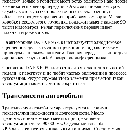
передачу. Только в гористых местностях водителю надо порой
вмешиваться в выбор передачи. «Автомат» повышает срок
службы мотора, за счёт более точных переключений, и
облегчает процесс управления, прибавляя комфорта. Масло в
коробке передач этого грузовика подлежит замене каждые 9O
тысяч километров. Рычаг переключения передач имеет
плавный и ровный ход.
На автомобиле DAF XF 95 43O используется однодисковое
сцепление с диафрагменной пружиной и гидравлическим
приводом с пневмоусилителем. Главная передача – гипоидная,
одинарная, с функцией блокировки дифференциала.
Сцепление DAF XF 95 плохо относится к частично выжатой
педали, к перегрузу и не любит частых включений в процессе
буксования. Ресурс службы этого элемента при частой такой
эксплуатации может заметно сократиться.
Трансмиссия автомобиля
Трансмиссия автомобиля характеризуется высокими
показателями надежности и долговечности. Масло
трансмиссионное можно менять при правильной
эксплуатации через 90 000 мк. Седельный тягач daf
xf95 характеризуется уникальными опциями. Среди самых