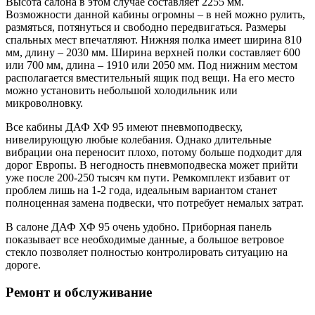
Высота салона в этом случае составляет 2255 мм.
Возможности данной кабины огромны – в ней можно рулить,
размяться, потянуться и свободно передвигаться. Размеры
спальных мест впечатляют. Нижняя полка имеет ширина 810
мм, длину – 2030 мм. Ширина верхней полки составляет 600
или 700 мм, длина – 1910 или 2050 мм. Под нижним местом
располагается вместительный ящик под вещи. На его место
можно установить небольшой холодильник или
микроволновку.
Все кабины ДАФ ХФ 95 имеют пневмоподвеску,
нивелирующую любые колебания. Однако длительные
вибрации она переносит плохо, потому больше подходит для
дорог Европы. В негодность пневмоподвеска может прийти
уже после 200-250 тысяч км пути. Ремкомплект избавит от
проблем лишь на 1-2 года, идеальным вариантом станет
полноценная замена подвески, что потребует немалых затрат.
В салоне ДАФ ХФ 95 очень удобно. Приборная панель
показывает все необходимые данные, а большое ветровое
стекло позволяет полностью контролировать ситуацию на
дороге.
Ремонт и обслуживание