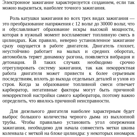
Электронное зажигание характеризуется созданием, если так
можно выразиться, наиболее точного зажигания.
Роль катушки зажигания во всех трех видах зажигания —
это преобразование напряжения с 12 вольт до 30000 вольт, что
и обуславливает образование искры высокой мощности,
которая в нужный момент воспламеняет топливную смесь в
цилиндрах. Как правило, неверно установленное зажигание
сразу ощущается в работе двигателя. Двигатель глохнет,
неустойчиво работает на малых и средних оборотах,
автомобиль теряет динамику разгона, появляется вибрация и
детонация. В таких случаях необходимо срочно
отрегулировать систему зажигания, так как некорректная
работа двигателя может привести к более серьезным
последствиям, вплоть до выхода отдельных деталей и узлов из
строя. Когда за образование топливной смеси отвечает
карбюратор, негативные факторы могут быть причиной
некорректной настройки самого карбюратора, поэтому важно
определить, что явилось причиной неисправности.
Для дизельного двигателя наиболее характерным будет
выброс большого количества черного дыма из выхлопной
трубы. Чтобы правильно установить угол опережения
зажигания, необходимо для начала совместить метки шкива
коленвала с меткой на блоке цилиндра: у некоторых иномарок