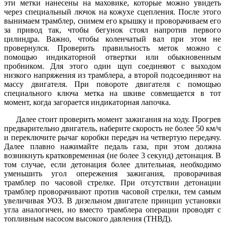
эти метки нанесены на маховике, которые можно увидеть
через специальный лючок на кожухе сцепления. После этого
вынимаем трамблер, снимем его крышку и проворачиваем его
за привод так, чтобы бегунок стоял напротив первого
цилиндра. Важно, чтобы коленчатый вал при этом не
провернулся. Проверить правильность меток можно с
помощью индикаторной отвертки или обыкновенным
пробником. Для этого один щуп соединяют с выходом
низкого напряжения из трамблера, а второй подсоединяют на
массу двигателя. При повороте двигателя с помощью
специального ключа метка на шкиве совмещается в тот
момент, когда загорается индикаторная лапочка.
Далее стоит проверить момент зажигания на ходу. Прогрев
предварительно двигатель, наберите скорость не более 50 км/ч
и переключите рычаг коробки передач на четвертую передачу.
Далее плавно нажимайте педаль газа, при этом должна
возникнуть кратковременная (не более 3 секунд) детонация. В
том случае, если детонация более длительная, необходимо
уменьшить угол опережения зажигания, проворачивая
трамблер по часовой стрелке. При отсутствии детонации
трамблер проворачивают против часовой стрелки, тем самым
увеличивая УОЗ. В дизельном двигателе принцип установки
угла аналогичен, но вместо трамблера операции проводят с
топливным насосом высокого давления (ТНВД).