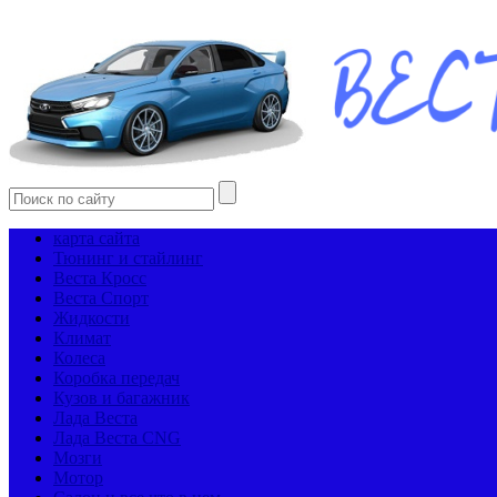
карта сайта
Тюнинг и стайлинг
Веста Кросс
Веста Спорт
Жидкости
Климат
Колеса
Коробка передач
Кузов и багажник
Лада Веста
Лада Веста CNG
Мозги
Мотор