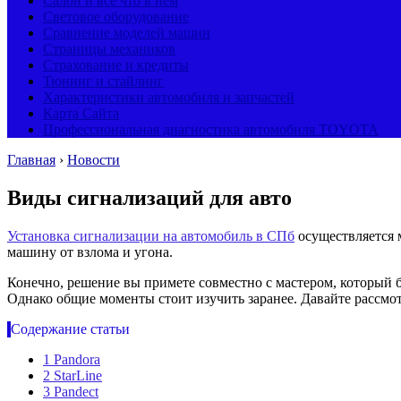
Салон и все что в нем
Световое оборудование
Сравнение моделей машин
Страницы механиков
Страхование и кредиты
Тюнинг и стайлинг
Характеристики автомобиля и запчастей
Карта Сайта
Профессиональная диагностика автомобиля TOYOTA
Главная
›
Новости
Виды сигнализаций для авто
Установка сигнализации на автомобиль в СПб
осуществляется 
машину от взлома и угона.
Конечно, решение вы примете совместно с мастером, который 
Однако общие моменты стоит изучить заранее. Давайте рассмо
Содержание статьи
1
Pandora
2
StarLine
3
Pandect