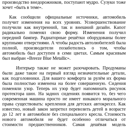
производство внедорожников, поступают мудро. Сузуки тоже
хочет «быть в теме».
Как сообщили официальные источники, автомобиль
получит изменения на всех уровнях. Усовершенствование
получили как внутренний, так и внешний дизайн. Капот
радикально поменял свою форму. Изменения получил
передний бампер. Радиаторные решётки оборудованы более
крупными отверстиями. А чтобы радость автолюбителей была
полной, производители позаботились о том, чтобы
автомобиль был доступен в семи цветах. Самым красивым
был выбран «Breeze Blue Metallic».
Интерьер также не может разочаровать. Продуманы
были даже такие на первый взгляд незначительные детали,
как подголовники. Для вашего комфорта за рулём их форма
была полностью изменена на более совершенную. Сидения
поменяли узор. Теперь их узор будет напоминать рисунок
протектора шин. На задних сидениях появится то, без чего
современная машина просто не имеет никакого морального
права существовать: крепления для детских автокресел. Как
известно, новый закон запретил перевозить детей в возрасте
до 12 лет в автомобиле без специального кресла. Стоимость
нового автомобиля не будет особенно отличаться от
стоимости предшественников. Самая дешёвая модель