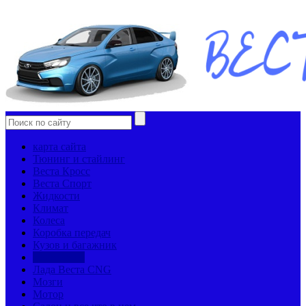
карта сайта
Тюнинг и стайлинг
Веста Кросс
Веста Спорт
Жидкости
Климат
Колеса
Коробка передач
Кузов и багажник
Лада Веста
Лада Веста CNG
Мозги
Мотор