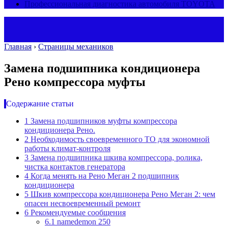
Профессиональная диагностика автомобиля TOYOTA
Главная
›
Страницы механиков
Замена подшипника кондиционера
Рено компрессора муфты
Содержание статьи
1
Замена подшипников муфты компрессора
кондиционера Рено.
2
Необходимость своевременного ТО для экономной
работы климат-контроля
3
Замена подшипника шкива компрессора, ролика,
чистка контактов генератора
4
Когда менять на Рено Меган 2 подшипник
кондиционера
5
Шкив компрессора кондиционера Рено Меган 2: чем
опасен несвоевременный ремонт
6
Рекомендуемые сообщения
6.1
namedemon 250