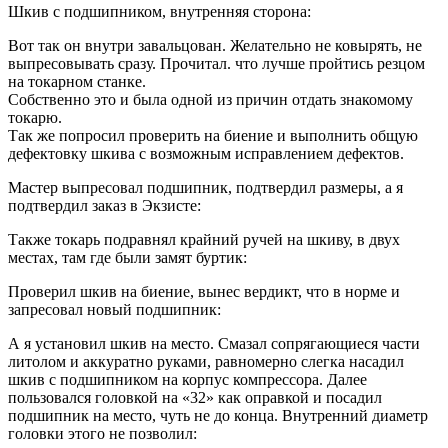
Шкив с подшипником, внутренняя сторона:
Вот так он внутри завальцован. Желательно не ковырять, не
выпресовывать сразу. Прочитал. что лучше пройтись резцом
на токарном станке.
Собственно это и была одной из причин отдать знакомому
токарю.
Так же попросил проверить на биение и выполнить общую
дефектовку шкива с возможным исправлением дефектов.
Мастер выпресовал подшипник, подтвердил размеры, а я
подтвердил заказ в Экзисте:
Также токарь подравнял крайний ручей на шкиву, в двух
местах, там где были замят буртик:
Проверил шкив на биение, вынес вердикт, что в норме и
запресовал новый подшипник:
А я установил шкив на место. Смазал сопрягающиеся части
литолом и аккуратно руками, равномерно слегка насадил
шкив с подшипником на корпус компрессора. Далее
пользовался головкой на «32» как оправкой и посадил
подшипник на место, чуть не до конца. Внутренний диаметр
головки этого не позволил: