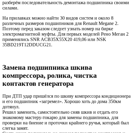
разберём последовательность демонтажа подшипника своими
силами.
На прилавках можно найти 30 видов систем и около 8
различных размеров подшипников для Renault Megane 2.
Поэтому перед заказом следует узнать номер на бирке
электромагнитной муфты. Для первых моделей Рено Меган 2
применялись SNR ACB35X55X20 419,06 или NSK
35BD219T12DDUCG21.
Замена подшипника шкива
компрессора, ролика, чистка
контактов генератора
При ДТП удар пришёлся по шкиву компрессора кондиционера
и его подшипник «загремел». Хорошо хоть до дома 350км
дотянул.
Решил заменить, самостоятельно сняв шкив и отдать его
знакомому мастеру-токарю для замены подшипника, для
проверки на биение и проточки крайнего ручья, который был
слегка замят.