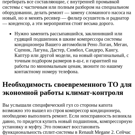
перебирать все составляющие, с внутренней промывкой
системы с частичным или полным разбором на специальном
оборудовании, делать ремонт — замену сломанного насоса на
новый, но и менять ресивер — фильтр осушитель и радиатор
— конденсор, а эти мероприятия стоят весьма дорого.
Нужно заменить рассыпавшийся, заклинивший или
гудящий подшипник в шкиве компрессора системы
кондиционера Вашего автомобиля Рено Логан, Меган,
Сценик, Лагуна, Дастер, Симбол, Сандеро, Кангу,
Каптур или другой модели, на новый оригинальный, с
точным подбором размеров в-ш-г, и гарантией на
работы по минимальным ценам, звоните по нашему
контактному номеру телефона.
Необходимость своевременного ТО для
экономной работы климат-контроля
Вы услышали специфический гул со стороны капота
возможно это вышел из строя компрессор кондиционера,
необходимо выполнить ремонт. Если неисправность возникла
давно, то придется купить новый подшипник, компрессорную
установку и муфту. Это поможет восстановить
функциональность сплит-системы в Renault Megane 2. Сейчас