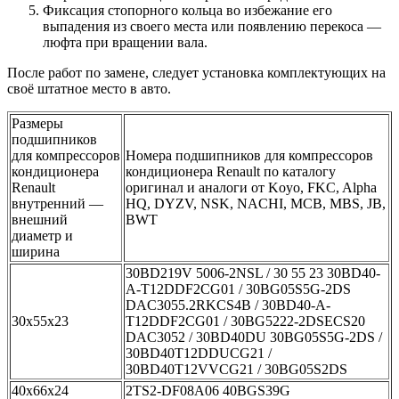
Фиксация стопорного кольца во избежание его
выпадения из своего места или появлению перекоса —
люфта при вращении вала.
После работ по замене, следует установка комплектующих на
своё штатное место в авто.
Размеры
подшипников
для компрессоров
Номера подшипников для компрессоров
кондиционера
кондиционера Renault по каталогу
Renault
оригинал и аналоги от Koyo, FKC, Alpha
внутренний —
HQ, DYZV, NSK, NACHI, MCB, MBS, JB,
внешний
BWT
диаметр и
ширина
30BD219V 5006-2NSL / 30 55 23 30BD40-
A-T12DDF2CG01 / 30BG05S5G-2DS
DAC3055.2RKCS4B / 30BD40-A-
30x55x23
T12DDF2CG01 / 30BG5222-2DSECS20
DAC3052 / 30BD40DU 30BG05S5G-2DS /
30BD40T12DDUCG21 /
30BD40T12VVCG21 / 30BG05S2DS
40x66x24
2TS2-DF08A06 40BGS39G