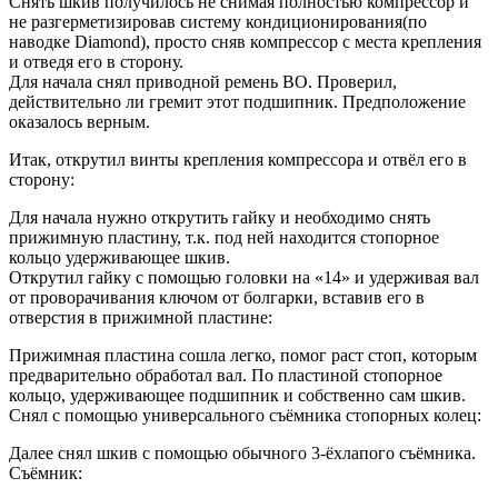
Снять шкив получилось не снимая полностью компрессор и
не разгерметизировав систему кондиционирования(по
наводке Diamond), просто сняв компрессор с места крепления
и отведя его в сторону.
Для начала снял приводной ремень ВО. Проверил,
действительно ли гремит этот подшипник. Предположение
оказалось верным.
Итак, открутил винты крепления компрессора и отвёл его в
сторону:
Для начала нужно открутить гайку и необходимо снять
прижимную пластину, т.к. под ней находится стопорное
кольцо удерживающее шкив.
Открутил гайку с помощью головки на «14» и удерживая вал
от проворачивания ключом от болгарки, вставив его в
отверстия в прижимной пластине:
Прижимная пластина сошла легко, помог раст стоп, которым
предварительно обработал вал. По пластиной стопорное
кольцо, удерживающее подшипник и собственно сам шкив.
Снял с помощью универсального съёмника стопорных колец:
Далее снял шкив с помощью обычного 3-ёхлапого съёмника.
Съёмник: