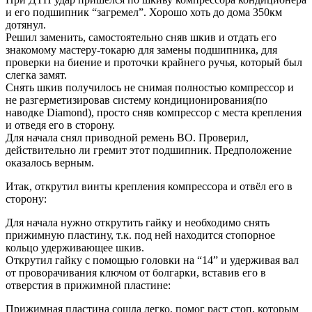
и его подшипник “загремел”. Хорошо хоть до дома 350км
дотянул.
Решил заменить, самостоятельно сняв шкив и отдать его
знакомому мастеру-токарю для замены подшипника, для
проверки на биение и проточки крайнего ручья, который был
слегка замят.
Снять шкив получилось не снимая полностью компрессор и
не разгерметизировав систему кондиционирования(по
наводке Diamond), просто сняв компрессор с места крепления
и отведя его в сторону.
Для начала снял приводной ремень ВО. Проверил,
действительно ли гремит этот подшипник. Предположение
оказалось верным.
Итак, открутил винты крепления компрессора и отвёл его в
сторону:
Для начала нужно открутить гайку и необходимо снять
прижимную пластину, т.к. под ней находится стопорное
кольцо удерживающее шкив.
Открутил гайку с помощью головки на “14” и удерживая вал
от проворачивания ключом от болгарки, вставив его в
отверстия в прижимной пластине:
Прижимная пластина сошла легко, помог раст стоп, которым