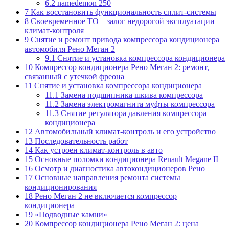
6.2
namedemon 250
7
Как восстановить функциональность сплит-системы
8
Своевременное ТО – залог недорогой эксплуатации
климат-контроля
9
Снятие и ремонт привода компрессора кондиционера
автомобиля Рено Меган 2
9.1
Снятие и установка компрессора кондиционера
10
Компрессор кондиционера Рено Меган 2: ремонт,
связанный с утечкой фреона
11
Снятие и установка компрессора кондиционера
11.1
Замена подшипника шкива компрессора
11.2
Замена электромагнита муфты компрессора
11.3
Снятие регулятора давления компрессора
кондиционера
12
Автомобильный климат-контроль и его устройство
13
Последовательность работ
14
Как устроен климат-контроль в авто
15
Основные поломки кондиционера Renault Megane II
16
Осмотр и диагностика автокондиционеров Рено
17
Основные направления ремонта системы
кондиционирования
18
Рено Меган 2 не включается компрессор
кондиционера
19
«Подводные камни»
20
Компрессор кондиционера Рено Меган 2: цена