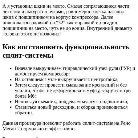
А я установил шкив на место. Смазал сопрягающиеся части
литолом и аккуратно руками, равномерно слегка насадил
шкив с подшипником на корпус компрессора. Далее
пользовался головкой на “32” как оправкой и посадил
подшипник на место, чуть не до конца. Внутренний диаметр
головки этого не позволил:
Как восстановить функциональность
сплит-системы
Вначале выкручиваем гидравлический узел руля (ГУР) и
демонтируем компрессор;
На оставшемся узле выкручивается центрогайка;
Затем следует провести смазывание креплений и без
усилий, чтобы не деформировать муфту, закрутить три
болта М6;
Используя съемник, поддеваем муфту с подшипника;
Ставиться новый расходник, и сборка производиться
обратно.
Данная процедура позволит работать сплит-системе на Рено
Меган 2 нормально и эффективно.