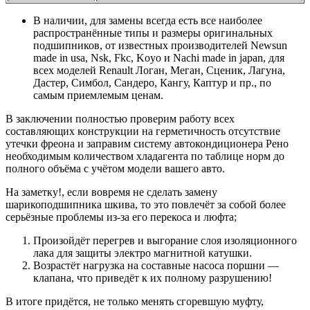
В наличии, для замены всегда есть все наиболее
распространённые типы и размеры оригинальных
подшипников, от известных производителей Newsun
made in usa, Nsk, Fkc, Koyo и Nachi made in japan, для
всех моделей Renault Логан, Меган, Сценик, Лагуна,
Дастер, Симбол, Сандеро, Кангу, Каптур и пр., по
самым приемлемым ценам.
В заключении полностью проверим работу всех
составляющих конструкции на герметичность отсутствие
утечки фреона и заправим систему автокондиционера Рено
необходимым количеством хладагента по таблице норм до
полного объёма с учётом модели вашего авто.
На заметку!, если вовремя не сделать замену
шарикоподшипника шкива, то это повлечёт за собой более
серьёзные проблемы из-за его перекоса и люфта;
Произойдёт перегрев и выгорание слоя изоляционного
лака для защиты электро магнитной катушки.
Возрастёт нагрузка на составные насоса поршни —
клапана, что приведёт к их полному разрушению!
В итоге придётся, не только менять сгоревшую муфту,