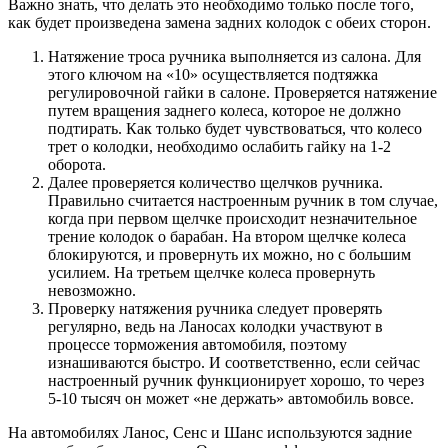
Важно знать, что делать это необходимо только после того,
как будет произведена замена задних колодок с обеих сторон.
Натяжение троса ручника выполняется из салона. Для
этого ключом на «10» осуществляется подтяжка
регулировочной гайки в салоне. Проверяется натяжение
путем вращения заднего колеса, которое не должно
подтирать. Как только будет чувствоваться, что колесо
трет о колодки, необходимо ослабить гайку на 1-2
оборота.
Далее проверяется количество щелчков ручника.
Правильно считается настроенным ручник в том случае,
когда при первом щелчке происходит незначительное
трение колодок о барабан. На втором щелчке колеса
блокируются, и провернуть их можно, но с большим
усилием. На третьем щелчке колеса провернуть
невозможно.
Проверку натяжения ручника следует проверять
регулярно, ведь на Ланосах колодки участвуют в
процессе торможения автомобиля, поэтому
изнашиваются быстро. И соответственно, если сейчас
настроенный ручник функционирует хорошо, то через
5-10 тысяч он может «не держать» автомобиль вовсе.
На автомобилях Ланос, Сенс и Шанс используются задние