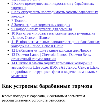
5
Какие преимущества и недостатки у барабанных
тормозов
6
Как определить необходимость замены барабанных
колодок
7
Тюнинг
8
Замена задних тормозных колодок
9
Подбор новых деталей для ремонта
10
Как отрегулировать натяжение троса ручника на
Ланосе, Сенсе и Шансе
11
Выбор оптимальных вариантов задних барабанных
колодок на Ланос, Сенс и Шанс
12
Выбираем лучшие задние колодки для Ланоса
13
Daewoo Lanos | Chevrolet Lanos | Daewoo Sens,
стояночный тормоз онлайн
14
Снятие и замена задних тормозных колодок на
автомобилях Шевроле, ДЭУ, ЗАЗ Ланос, Сенс и Шанс:
подробная инструкция с фото и выделением важных
моментов
Как устроены барабанные тормоза
Кроме колодок и барабана, к составным элементам
рассматриваемых устройств относятся: