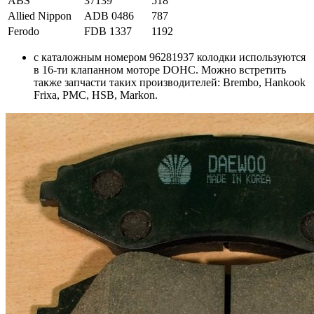
ABS
37139
518
Allied Nippon
ADB 0486
787
Ferodo
FDB 1337
1192
с каталожным номером 96281937 колодки используются
в 16-ти клапанном моторе DOHC. Можно встретить
также запчасти таких производителей: Brembo, Hankook
Frixa, PMC, HSB, Markon.