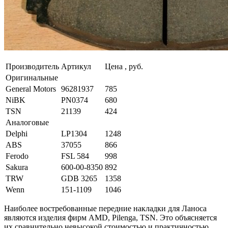
Производитель
Артикул
Цена , руб.
Оригинальные
General Motors
96281937
785
NiBK
PN0374
680
TSN
21139
424
Аналоговые
Delphi
LP1304
1248
ABS
37055
866
Ferodo
FSL 584
998
Sakura
600-00-8350
892
TRW
GDB 3265
1358
Wenn
151-1109
1046
Наиболее востребованные передние накладки для Ланоса
являются изделия фирм AMD, Pilenga, TSN. Это объясняется
их сравнительно невысокой стоимостью и практичностью.