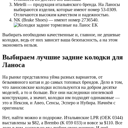
Metelli — продукция итальянского бренда. На Ланосы
выбираются изделия, которые имеют номер 53-0309.
Отличаются высоким качеством и надежностью.
NK (Brake Shoes) — имеют номер 2736540.
Выбирать необходимо качественные и, главное, не дешевые
колодки, ведь от них зависит ваша безопасность, а на этом
экономить нельзя.
Выбираем лучшие задние колодки для
Ланоса
На рынке представлена уйма разных вариантов, от
безымянного китая и до самых топовых брендов. Дело в том,
что ланосовские колодки используются на добром десятке
моделей, а то и больше. Все они наследники опелевской
конструкции, а значит, колодки им подходят одинаковые —
это и Нексия, и Авео, Сенсы, Эсперо и Нубира. Начнём с
оригинала:
Нет, найти можно и подороже. Итальянские LPR (OEK 0344)
выставлены за $82, а Brembo (K 059 033) и вовсе за $110. Все
дело в том, насколько мы любим свою машину. И ещё