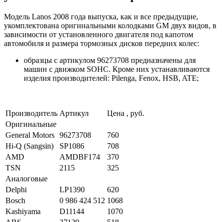
Модель Lanos 2008 года выпуска, как и все предыдущие,
укомплектована оригинальными колодками GM двух видов, в
зависимости от установленного двигателя под капотом
автомобиля и размера тормозных дисков передних колес:
образцы с артикулом 96273708 предназначены для
машин с движком SOHC. Кроме них устанавливаются
изделия производителей: Pilenga, Fenox, HSB, ATE;
Производитель
Артикул
Цена , руб.
Оригинальные
General Motors
96273708
760
Hi-Q (Sangsin)
SP1086
708
AMD
AMDBF174
370
TSN
2115
325
Аналоговые
Delphi
LP1390
620
Bosch
0 986 424 512
1068
Kashiyama
D11144
1070