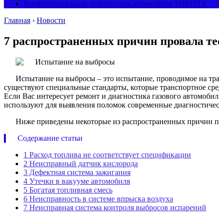
Профессиональная диагностика автомобиля TOYOTA
Главная
›
Новости
7 распространенных причин провала те
Испытание на выбросы – это испытание, проводимое на тра
существуют специальные стандарты, которые транспортное сред
Если Вас интересует ремонт и диагностика газового автомоб
используют для выявления поломок современные диагностичес
Ниже приведены некоторые из распространенных причин пр
Содержание статьи
1
Расход топлива не соответствует спецификации
2
Неисправный датчик кислорода
3
Дефектная система зажигания
4
Утечки в вакууме автомобиля
5
Богатая топливная смесь
6
Неисправность в системе впрыска воздуха
7
Неисправная система контроля выбросов испарений