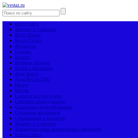
карта сайта
Тюнинг и стайлинг
Веста Кросс
Веста Спорт
Жидкости
Климат
Колеса
Коробка передач
Кузов и багажник
Лада Веста
Лада Веста CNG
Мозги
Мотор
Салон и все что в нем
Световое оборудование
Сравнение моделей машин
Страницы механиков
Страхование и кредиты
Тюнинг и стайлинг
Характеристики автомобиля и запчастей
Карта Сайта