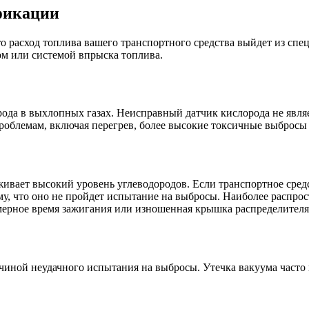
ификации
что расход топлива вашего транспортного средства выйдет из сп
м или системой впрыска топлива.
рода в выхлопных газах. Неисправный датчик кислорода не явл
облемам, включая перегрев, более высокие токсичные выбросы 
живает высокий уровень углеводородов. Если транспортное сред
тому, что оно не пройдет испытание на выбросы. Наиболее рас
мерное время зажигания или изношенная крышка распределителя
иной неудачного испытания на выбросы. Утечка вакуума часто в