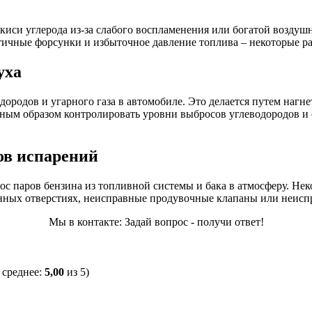
иси углерода из-за слабого воспламенения или богатой воздуш
тичные форсунки и избыточное давление топлива – некоторые 
уха
ородов и угарного газа в автомобиле. Это делается путем нагне
ным образом контролировать уровни выбросов углеводородов и о
ов испарений
ос паров бензина из топливной системы и бака в атмосферу. Не
ных отверстиях, неисправные продувочные клапаны или неиспр
Мы в контакте: Задай вопрос - получи ответ!
 среднее:
5,00
из 5)