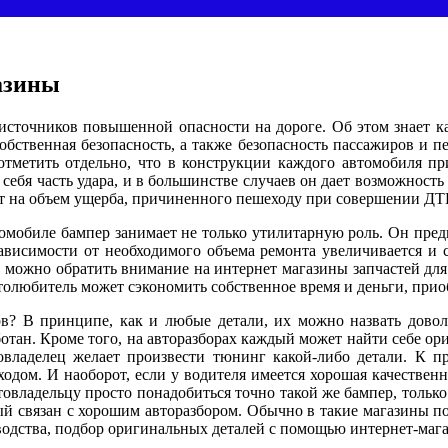
азины
 источников повышенной опасности на дороге. Об этом знает 
обственная безопасность, а также безопасность пассажиров и п
тметить отдельно, что в конструкции каждого автомобиля при
а себя часть удара, и в большинстве случаев он дает возможнос
яет на объем ущерба, причиненного пешеходу при совершении ДТ
томобиле бампер занимает не только утилитарную роль. Он пред
ависимости от необходимого объема ремонта увеличивается и с
, можно обратить внимание на интернет магазины запчастей дл
толюбитель может сэкономить собственное время и деньги, приоб
ов? В принципе, как и любые детали, их можно назвать дово
ботан. Кроме того, на авторазборах каждый может найти себе о
товладелец желает произвести тюнинг какой-либо детали. К п
дом. И наоборот, если у водителя имеется хорошая качественная
втовладельцу просто понадобиться точно такой же бампер, толь
й связан с хорошим авторазбором. Обычно в такие магазины по
зводства, подбор оригинальных деталей с помощью интернет-мага