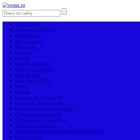
карта сайта
Тюнинг и стайлинг
Веста Кросс
Веста Спорт
Жидкости
Климат
Колеса
Коробка передач
Кузов и багажник
Лада Веста
Лада Веста CNG
Мозги
Мотор
Салон и все что в нем
Световое оборудование
Сравнение моделей машин
Страницы механиков
Страхование и кредиты
Тюнинг и стайлинг
Характеристики автомобиля и запчастей
Карта Сайта