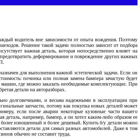
каждый водитель вне зависимости от опыта вождения. Поэтому
ешеходов. Решение такой задачи полностью зависит от подбора
сутствует важная деталь, которая непосредственно влияет на
ть предотвратить деформирование и повреждение других важных
П.
назначен для выполнения важной эстетической задачи. Если он
тоимость: починка или полная замена бампера зачастую будет
я машин, где можно заказать необходимые комплектующие. При
ретая детали на авторазборах.
льно долговечными, и весьма надежными в эксплуатации при
ригинальные запчасти, потому как покупка новых деталей может
римеру, если после аварии некоторые кузовные части вашего
 деталь, например, бампер, а он хотел каким-либо образом ее
ко более изношенный и более дешевый. Купить б/у детали можно
ставляются детали для самых разных автомобилей. Даже в том
зинов обычно не составит труда.