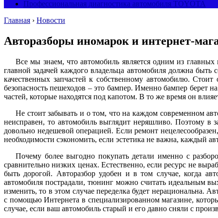
Профессиональная диагностика автомобиля TOYOTA
Главная
›
Новости
Авторазборы иномарок и интернет-маг
Все мы знаем, что автомобиль является одним из главных
главной задачей каждого владельца автомобиля должна быть с
качественных запчастей к собственному автомобилю. Стоит о
безопасность пешеходов – это бампер. Именно бампер берет н
частей, которые находятся под капотом. В то же время он вли
Не стоит забывать и о том, что на каждом современном ав
неисправен, то автомобиль выглядит неряшливо. Поэтому в з
довольно недешевой операцией. Если ремонт нецелесообразен
необходимости сэкономить, если эстетика не важна, каждый ав
Почему более выгодно покупать детали именно с разбор
сравнительно низких ценах. Естественно, если ресурс не выра
быть дорогой. Авторазбор удобен и в том случае, когда ав
автомобиля пострадали, тюнинг можно считать идеальным выхо
изменить, то в этом случае переделка будет нерациональна. А
с помощью Интернета в специализированном магазине, которы
случае, если ваш автомобиль старый и его давно сняли с прои