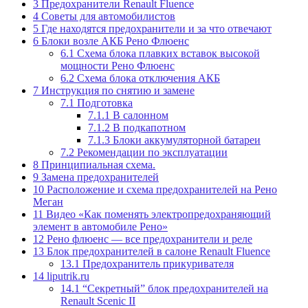
3
Предохранители Renault Fluence
4
Советы для автомобилистов
5
Где находятся предохранители и за что отвечают
6
Блоки возле АКБ Рено Флюенс
6.1
Схема блока плавких вставок высокой
мощности Рено Флюенс
6.2
Схема блока отключения АКБ
7
Инструкция по снятию и замене
7.1
Подготовка
7.1.1
В салонном
7.1.2
В подкапотном
7.1.3
Блоки аккумуляторной батареи
7.2
Рекомендации по эксплуатации
8
Принципиальная схема.
9
Замена предохранителей
10
Расположение и схема предохранителей на Рено
Меган
11
Видео «Как поменять электропредохраняющий
элемент в автомобиле Рено»
12
Рено флюенс — все предохранители и реле
13
Блок предохранителей в салоне Renault Fluence
13.1
Предохранитель прикуривателя
14
liputrik.ru
14.1
“Секретный” блок предохранителей на
Renault Scenic II