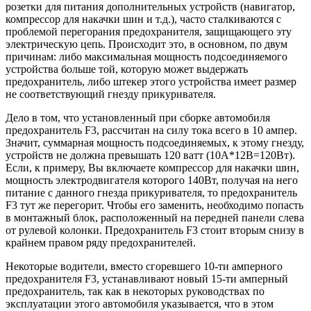
розетки для питания дополнительных устройств (навигатор,
компрессор для накачки шин и т.д.), часто сталкиваются с
проблемой перегорания предохранителя, защищающего эту
электрическую цепь. Происходит это, в основном, по двум
причинам: либо максимальная мощность подсоединяемого
устройства больше той, которую может выдержать
предохранитель, либо штекер этого устройства имеет размер
не соответствующий гнезду прикуривателя.
Дело в том, что установленный при сборке автомобиля
предохранитель F3, рассчитан на силу тока всего в 10 ампер.
Значит, суммарная мощность подсоединяемых, к этому гнезду,
устройств не должна превышать 120 ватт (10А*12В=120Вт).
Если, к примеру, Вы включаете компрессор для накачки шин,
мощность электродвигателя которого 140Вт, получая на него
питание с данного гнезда прикуривателя, то предохранитель
F3 тут же перегорит. Чтобы его заменить, необходимо попасть
в монтажный блок, расположенный на передней панели слева
от рулевой колонки. Предохранитель F3 стоит вторым снизу в
крайнем правом ряду предохранителей.
Некоторые водители, вместо сгоревшего 10-ти амперного
предохранителя F3, устанавливают новый 15-ти амперный
предохранитель, так как в некоторых руководствах по
эксплуатации этого автомобиля указывается, что в этом