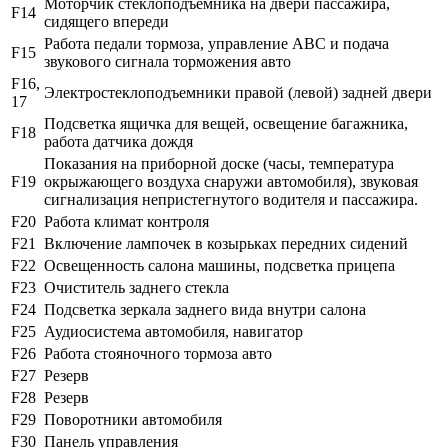
Моторчик стеклоподъемника на двери пассажира,
F14
сидящего впереди
Работа педали тормоза, управление АВС и подача
F15
звукового сигнала торможения авто
F16,
Электростеклоподъемники правой (левой) задней двери
17
Подсветка ящичка для вещей, освещение багажника,
F18
работа датчика дождя
Показания на приборной доске (часы, температура
F19
окрыжающего воздуха снаружи автомобиля), звуковая
сигнализация непристегнутого водителя и пассажира.
F20
Работа климат контроля
F21
Включение лампочек в козырьках передних сидений
F22
Освещенность салона машины, подсветка прицепа
F23
Очиститель заднего стекла
F24
Подсветка зеркала заднего вида внутри салона
F25
Аудиосистема автомобиля, навигатор
F26
Работа стояночного тормоза авто
F27
Резерв
F28
Резерв
F29
Поворотники автомобиля
F30
Панель управления