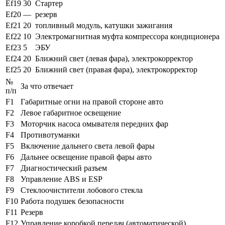
Ef19
30
Стартер
Ef20
—
резерв
Ef21
20
топливный модуль, катушки зажигания
Ef22
10
Электромагнитная муфта компрессора кондиционера
Ef23
5
ЭБУ
Ef24
20
Ближний свет (левая фара), электрокорректор
Ef25
20
Ближний свет (правая фара), электрокорректор
№
За что отвечает
п/п
F1
Габаритные огни на правой стороне авто
F2
Левое габаритное освещение
F3
Моторчик насоса омывателя передних фар
F4
Противотуманки
F5
Включение дальнего света левой фары
F6
Дальнее освещение правой фары авто
F7
Диагностический разъем
F8
Управление ABS и ESP
F9
Стеклоочистители лобового стекла
F10
Работа подушек безопасности
F11
Резерв
F12
Управление коробкой передач (автоматической)