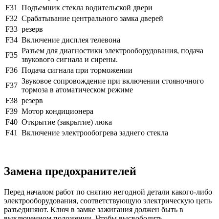
F31
Подъемник стекла водительской двери
F32
Срабатывание центрального замка дверей
F33
резерв
F34
Включение дисплея телевона
Разъем для диагностики электрооборудования, подача
F35
звукового сигнала и сирены.
F36
Подача сигнала при торможении
Звуковое сопровождение при включении стояночного
F37
тормоза в атоматическом режиме
F38
резерв
F39
Мотор кондиционера
F40
Открытие (закрытие) люка
F41
Включение электрообогрева заднего стекла
Замена предохранителей
Перед началом работ по снятию негодной детали какого-либо
электрооборудования, соответствующую электрическую цепь
разъединяют. Ключ в замке зажигания должен быть в
выключенном положении. Чтобы высвободить