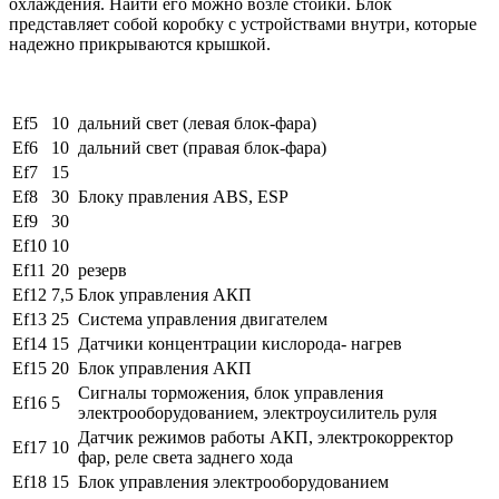
охлаждения. Найти его можно возле стойки. Блок
представляет собой коробку с устройствами внутри, которые
надежно прикрываются крышкой.
Ef5
10
дальний свет (левая блок-фара)
Ef6
10
дальний свет (правая блок-фара)
Ef7
15
Ef8
30
Блоку правления ABS, ESP
Ef9
30
Ef10
10
Ef11
20
резерв
Ef12
7,5
Блок управления АКП
Ef13
25
Система управления двигателем
Ef14
15
Датчики концентрации кислорода- нагрев
Ef15
20
Блок управления АКП
Сигналы торможения, блок управления
Ef16
5
электрооборудованием, электроусилитель руля
Датчик режимов работы АКП, электрокорректор
Ef17
10
фар, реле света заднего хода
Ef18
15
Блок управления электрооборудованием