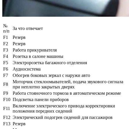
№
За что отвечает
п/п
F1
Резерв
F2
Резерв
F3
Работа прикуривателя
F4
Розетка в салоне машины
F5
Электророзетка багажного отделения
F6
Аудиосистема
F7
Обогрев боковых зеркал с наружи авто
Моторчик стеклоомывателей, подача звукового сигнала
F8
при неплотно закрытых дверях
F9
Работа стояночного тормоза в автоматическом режиме
F10
Подсветка панели приборов
Включение электрического привода корректировки
F11
положения передних сидений
F12
Электрический подогрев сидений для пассажиров
F13
Резерв