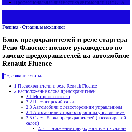
Профессиональная диагностика автомобиля TOYOTA
Главная
›
Страницы механиков
Блок предохранителей и реле стартера
Рено Флюенс: полное руководство по
замене предохранителей на автомобиле
Renault Fluence
Содержание статьи
1
Предохранители и реле Renault Fluence
2
Расположение блока предохранителей
2.1
Моторного отсека
2.2
Пассажирский салон
2.3
Автомобили с левосторонним управлением
2.4
Автомобили с правосторонним управлением
2.5
Схема блока предохранителей (пассажирский
салон)
2.5.1
Назначение предохранителей в салоне