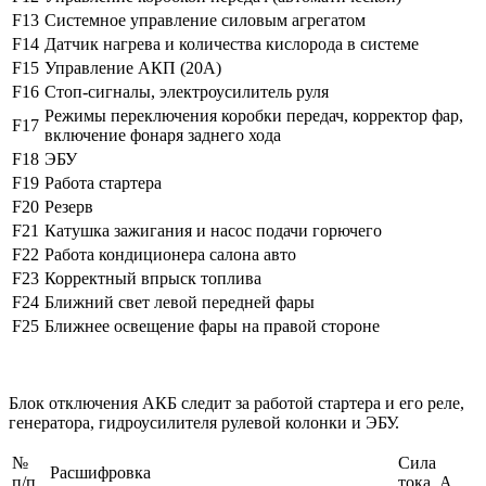
F13
Системное управление силовым агрегатом
F14
Датчик нагрева и количества кислорода в системе
F15
Управление АКП (20А)
F16
Стоп-сигналы, электроусилитель руля
Режимы переключения коробки передач, корректор фар,
F17
включение фонаря заднего хода
F18
ЭБУ
F19
Работа стартера
F20
Резерв
F21
Катушка зажигания и насос подачи горючего
F22
Работа кондиционера салона авто
F23
Корректный впрыск топлива
F24
Ближний свет левой передней фары
F25
Ближнее освещение фары на правой стороне
Блок отключения АКБ следит за работой стартера и его реле,
генератора, гидроусилителя рулевой колонки и ЭБУ.
№
Сила
Расшифровка
п/п
тока, А