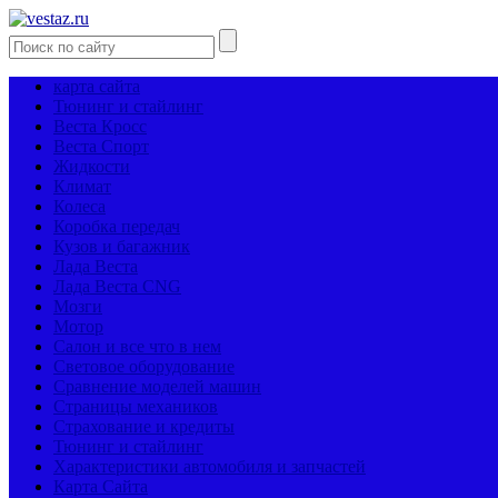
карта сайта
Тюнинг и стайлинг
Веста Кросс
Веста Спорт
Жидкости
Климат
Колеса
Коробка передач
Кузов и багажник
Лада Веста
Лада Веста CNG
Мозги
Мотор
Салон и все что в нем
Световое оборудование
Сравнение моделей машин
Страницы механиков
Страхование и кредиты
Тюнинг и стайлинг
Характеристики автомобиля и запчастей
Карта Сайта