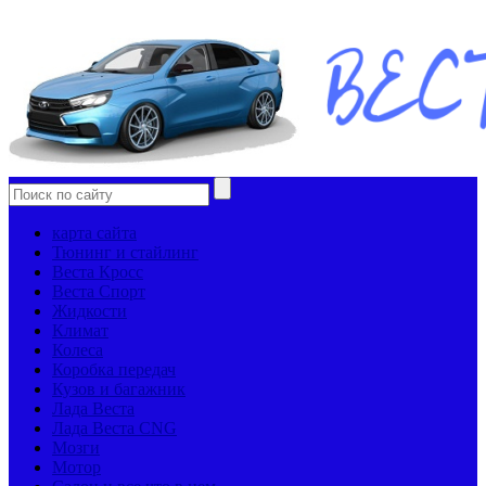
карта сайта
Тюнинг и стайлинг
Веста Кросс
Веста Спорт
Жидкости
Климат
Колеса
Коробка передач
Кузов и багажник
Лада Веста
Лада Веста CNG
Мозги
Мотор