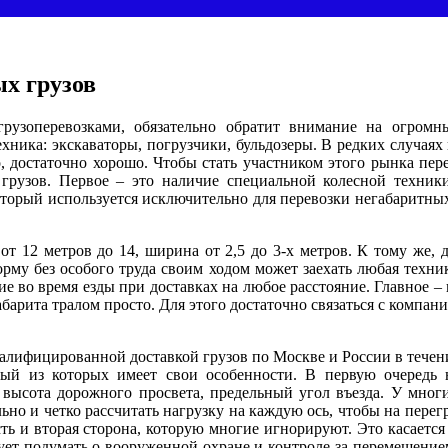
ых грузов
 грузоперевозками, обязательно обратит внимание на огро
хника: экскаваторы, погрузчики, бульдозеры. В редких случаях
ло, достаточно хорошо. Чтобы стать участником этого рынка пе
 грузов. Первое – это наличие специальной колесной техники
торый используется исключительно для перевозки негабаритны
от 12 метров до 14, ширина от 2,5 до 3-х метров. К тому же, 
рму без особого труда своим ходом может заехать любая техник
ние во время езды при доставках на любое расстояние. Главное 
барита тралом просто. Для этого достаточно связаться с компани
квалифицированной доставкой грузов по Москве и России в тече
дый из которых имеет свои особенности. В первую очередь 
 высота дорожного просвета, предельный угол въезда. У мног
льно и четко рассчитать нагрузку на каждую ось, чтобы на пере
ть и вторая сторона, которую многие игнорируют. Это касается 
ует подумать о вооруженной охране и контроле за перемещением