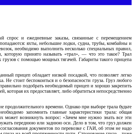
мный спрос и ежедневные заказы, связанные с перемещением
 попадаются: яхты, небольшие лодки, судна, трубы, комбайны и
ревозок, необходимо выполнить несколько специальных правил,
, которую принято называть «трал», — что это такое? Трал
х грузов с помощью мощных тягачей. Габариты такого прицепа
данный прицеп обладает низкой посадкой, что позволяет легко
а. Не стоит беспокоиться и о безопасности груза. Груз любого
– правильно подобрать необходимый прицеп и хорошо закрепить
ей, которая их предоставляет, либо обратиться непосредственно
ние продолжительного времени. Однако при выборе трала будьте
необходимо запомнить главные характеристики трала: общая
их может возникнуть вопрос: «Зачем мне нужно знать все эти
гружать переднюю или заднюю оси. Дело в том, что груз должен
согласования документов по перевозке с ГАИ, об этом не надо
 груза на всей протяженности пути. Страхование груза – тоже