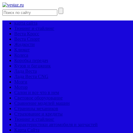
карта сайта
Тюнинг и стайлинг
Веста Кросс
Веста Спорт
Жидкости
Климат
Колеса
Коробка передач
Кузов и багажник
Лада Веста
Лада Веста CNG
Мозги
Мотор
Салон и все что в нем
Световое оборудование
Сравнение моделей машин
Страницы механиков
Страхование и кредиты
Тюнинг и стайлинг
Характеристики автомобиля и запчастей
Карта Сайта