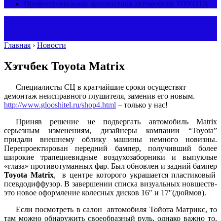
Профессиональная диагностика автомобиля TOYOTA
Главная
›
Новости
Хэтчбек Toyota Matrix
Специалисты СЦ в кратчайшие сроки осуществят
демонтаж неисправного глушителя, заменив его новым.
http://www.glooshitel.ru/shop4.html
– только у нас!
Приняв решение не подвергать автомобиль Matrix
серьезным изменениям, дизайнеры компании “Toyota”
придали внешнему облику машины немного новизны.
Перепроектирован передний бампер, получивший более
широкие трапециевидные воздухозаборники и выпуклые
«глаза» противотуманных фар. Был обновлен и задний бампер
Toyota Matrix
, в центре которого украшается пластиковый
псевдодиффузор. В завершении списка визуальных новшеств-
это новое оформление колесных дисков 16″ и 17″(дюймов).
Если посмотреть в салон автомобиля Тойота Матрикс, то
там можно обнаружить своеобразный руль, однако важно то,