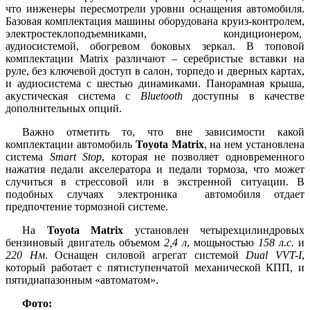
что инженеры пересмотрели уровни оснащения автомобиля.
Базовая комплектация машины оборудована круиз-контролем,
электростеклоподъемниками, кондиционером,
аудиосистемой, обогревом боковых зеркал. В топовой
комплектации Matrix различают – серебристые вставки на
руле, без ключевой доступ в салон, торпедо и дверных картах,
и аудиосистема с шестью динамиками. Панорамная крыша,
акустическая система с
Bluetooth
доступны в качестве
дополнительных опций.
Важно отметить то, что вне зависимости какой
комплектации автомобиль
Toyota Matrix
, на нем установлена
система
Smart Stop
, которая не позволяет одновременного
нажатия педали акселератора и педали тормоза, что может
случиться в стрессовой или в экстренной ситуации. В
подобных случаях электроника автомобиля отдает
предпочтение тормозной системе.
На
Toyota Matrix
установлен четырехцилиндровых
бензиновый двигатель объемом
2,4 л
, мощьностью
158 л.с.
и
220 Нм
. Оснащен силовой агрегат системой
Dual VVT-I
,
который работает с пятиступенчатой механической КПП, и
пятидиапазонным «автоматом».
Фото: