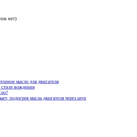
нок нет)
оторное масло для двигателя
м стиле вождения
сло?
ает, подогрев масла двигателя через щуп