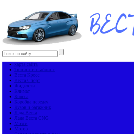
карта сайта
Тюнинг и стайлинг
Веста Кросс
Веста Спорт
Жидкости
Климат
Колеса
Коробка передач
Кузов и багажник
Лада Веста
Лада Веста CNG
Мозги
Мотор