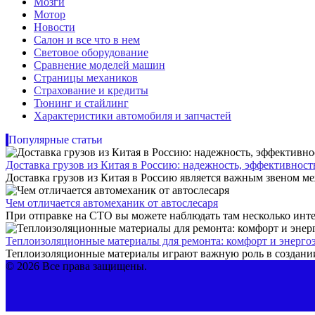
Мозги
Мотор
Новости
Салон и все что в нем
Световое оборудование
Сравнение моделей машин
Страницы механиков
Страхование и кредиты
Тюнинг и стайлинг
Характеристики автомобиля и запчастей
Популярные статьи
Доставка грузов из Китая в Россию: надежность, эффективнос
Доставка грузов из Китая в Россию является важным звеном ме
Чем отличается автомеханик от автослесаря
При отправке на СТО вы можете наблюдать там несколько инте
Теплоизоляционные материалы для ремонта: комфорт и энерго
Теплоизоляционные материалы играют важную роль в создании
© 2026 Все права защищены.