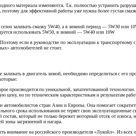
ходного материала изменяются. Т.к. полностью устранить разру
поэтому для эффективной работы уже нужна более густая смазк
 сезон заливать смазку 5W40, а в зимний период — 5W30 или 1
ндуется использовать 5W50, в зимний — 5W40 или 10W
оэтому если в руководстве по эксплуатации к транспортному сре
ных» автолюбителей не стоит.
ше заливать в двигатель зимой, необходимо определиться с его 
которые:
торое производится по уникальной, запатентованной технологи
ую цену, но по техническим характеристикам и результатам рабо
и автомобилистов стран Азии и Европы. Она помогает сократить
льного срока использования не теряет свои эксплуатационные с
 состав, который не только бережет моторный отсек от износа,
ей зоны загрязнений и нагара.
ить внимание на российского производителя «Лукойл». Из всех 