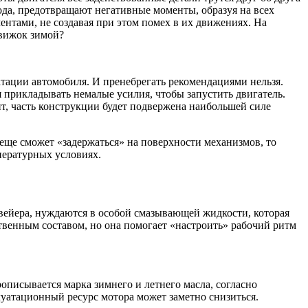
ода, предотвращают негативные моменты, образуя на всех
нтами, не создавая при этом помех в их движениях. На
движок зимой?
атации автомобиля. И пренебрегать рекомендациями нельзя.
 прикладывать немалые усилия, чтобы запустить двигатель.
ит, часть конструкции будет подвержена наибольшей силе
еще сможет «задержаться» на поверхности механизмов, то
пературных условиях.
нвейера, нуждаются в особой смазывающей жидкости, которая
твенным составом, но она помогает «настроить» рабочий ритм
писывается марка зимнего и летнего масла, согласно
луатационный ресурс мотора может заметно снизиться.