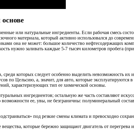
 основе
енные или натуральные ингредиенты. Если рабочая смесь состои
зочного материала, который активно использовался до соврем
ками она не может: большое количество нефтесодержащих компон
ость нужно заливать каждые 5-7 тысяч километров пробега (при
 среди которых следует особенно выделить невозможность их ис
сов по Цельсию, а, значит, для авто, которые эксплуатируются 
ений, характеризующих тип ее химической основы.
атуральных ингредиентов; остальную же часть составляют искусс
возможности ее, увы, не безграничны: полуминеральный состав
дстраиваться» под резкие смены климата и превосходно сохраня
 вещества, которые бережно защищают двигатель от перегрева и п