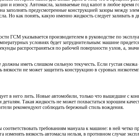
ии и износу. Автомасла, заливаемые под капот в любое время г
а заполнять предусмотренные конструкцией зазоры между элеме
сла. Но как понять, какую именно жидкость следует заливать в 
кости ГСМ указывается производителем в руководстве по эксплу
мпературных условиях будет затруднительным: машине придется
екунды распространяться по рабочей поверхности узлов, а, знач
 должны иметь слишком сильную текучесть. Если густая смазка 
нь вязкости не может защитить конструкцию в суровых низкотем
дует в него лить. Новые автомобили, только что вышедшие с ко
 деталям. Такая жидкость не может похвастаться хорошим качес
дители рекомендуют соблюдать бережный стиль вождения.
оответствовать требованиям мануала к машине: в ней четко про
 изменять вязкость автомасла нельзя, в противном случае эксп