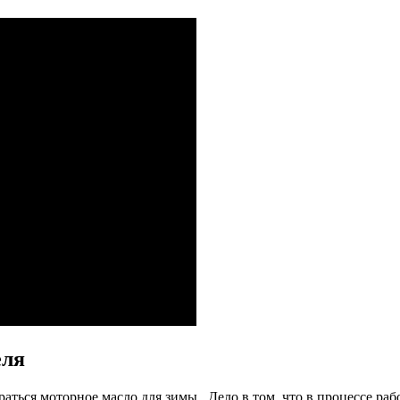
еля
ться моторное масло для зимы. Дело в том, что в процессе рабо