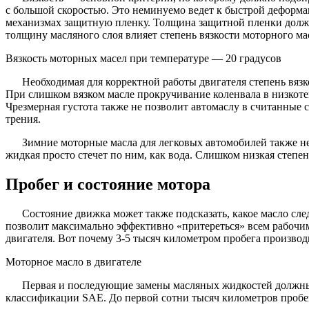
с большой скоростью. Это неминуемо ведет к быстрой деформац
механизмах защитную пленку. Толщина защитной пленки должн
толщину масляного слоя влияет степень вязкости моторного ма
Вязкость моторных масел при температуре — 20 градусов
Необходимая для корректной работы двигателя степень вяз
При слишком вязком масле прокручивание коленвала в низкоте
Чрезмерная густота также не позволит автомаслу в считанные с
трения.
Зимние моторные масла для легковых автомобилей также не
жидкая просто стечет по ним, как вода. Слишком низкая степе
Пробег и состояние мотора
Состояние движка может также подсказать, какое масло сле
позволит максимально эффективно «притереться» всем рабочим
двигателя. Вот почему 3-5 тысяч километром пробега произво
Моторное масло в двигателе
Первая и последующие замены масляных жидкостей должны с
классификации SAE. До первой сотни тысяч километров пробега