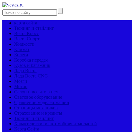
карта сайта
Тюнинг и стайлинг
Веста Кросс
Веста Спорт
Жидкости
Климат
Колеса
Коробка передач
Кузов и багажник
Лада Веста
Лада Веста CNG
Мозги
Мотор
Салон и все что в нем
Световое оборудование
Сравнение моделей машин
Страницы механиков
Страхование и кредиты
Тюнинг и стайлинг
Характеристики автомобиля и запчастей
Карта Сайта