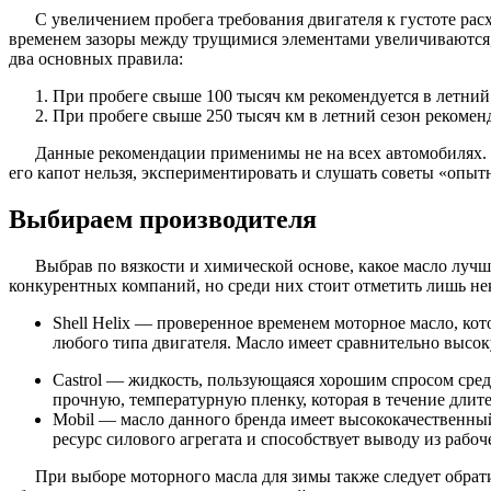
С увеличением пробега требования двигателя к густоте рас
временем зазоры между трущимися элементами увеличиваются, 
два основных правила:
При пробеге свыше 100 тысяч км рекомендуется в летний
При пробеге свыше 250 тысяч км в летний сезон рекоме
Данные рекомендации применимы не на всех автомобилях. П
его капот нельзя, экспериментировать и слушать советы «опыт
Выбираем производителя
Выбрав по вязкости и химической основе, какое масло луч
конкурентных компаний, но среди них стоит отметить лишь не
Shell Helix — проверенное временем моторное масло, ко
любого типа двигателя. Масло имеет сравнительно высок
Castrol — жидкость, пользующаяся хорошим спросом сред
прочную, температурную пленку, которая в течение длите
Mobil — масло данного бренда имеет высококачественный
ресурс силового агрегата и способствует выводу из рабоч
При выборе моторного масла для зимы также следует обрат