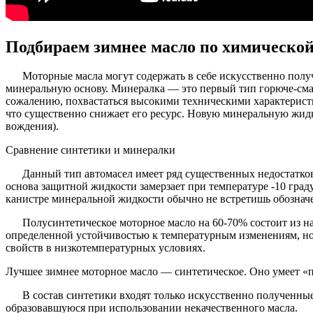
Подбираем зимнее масло по химической
Моторные масла могут содержать в себе искусственно получ
минеральную основу. Минералка — это первый тип горюче-сма
сожалению, похвастаться высокими техническими характеристи
что существенно снижает его ресурс. Новую минеральную жидк
вождения).
Сравнение синтетики и минералки
Данный тип автомасел имеет ряд существенных недостатков,
основа защитной жидкости замерзает при температуре -10 граду
канистре минеральной жидкости обычно не встретишь обознач
Полусинтетическое моторное масло на 60-70% состоит из н
определенной устойчивостью к температурным изменениям, но 
свойств в низкотемпературных условиях.
Лучшее зимнее моторное масло — синтетическое. Оно умеет «по
В состав синтетики входят только искусственно полученные
образовавшуюся при использовании некачественного масла.