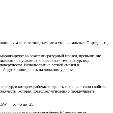
инных масел: летние, зимние и универсальные. Определить,
 символизируют высокотемпературный предел, превышение
ользования в условиях «плюсовых» температур, под
 поверхности. Использование летней смазки в
т ей функционировать на должном уровне.
ератур, в котором рабочая жидкость сохраняет свои свойства.
текучести, которая позволяет мгновенно прокручивать
15W — от +5 до -25.
 два числовых показателя и буква W между ними.