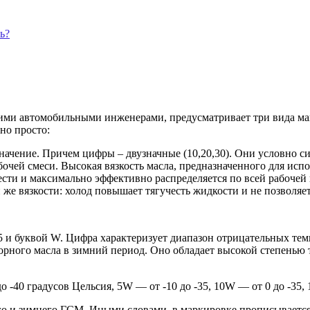
ь?
ми автомобильными инженерами, предусматривает три вида маш
но просто:
значение. Причем цифры – двузначные (10,20,30). Они условно
бочей смеси. Высокая вязкость масла, предназначенного для исп
ести и максимально эффективно распределяется по всей рабочей
же вязкости: холод повышает тягучесть жидкости и не позволяе
15 и буквой W. Цифра характеризует диапазон отрицательных темп
орного масла в зимний период. Оно обладает высокой степенью 
 -40 градусов Цельсия, 5W — от -10 до -35, 10W — от 0 до -35, 
его и зимнего ГСМ. Иными словами, в маркировке прописывается