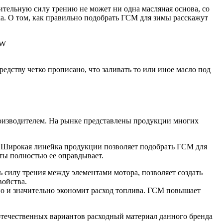
шительную силу трению не может ни одна масляная основа, со
а. О том, как правильно подобрать ГСМ для зимы расскажут
0W
дству четко прописано, что заливать то или иное масло под
производителем. На рынке представлены продукции многих
и. Широкая линейка продукции позволяет подобрать ГСМ для
ты полностью ее оправдывает.
 силу трения между элементами мотора, позволяет создать
войства.
 но и значительно экономит расход топлива. ГСМ повышает
отечественных вариантов расходный материал данного бренда