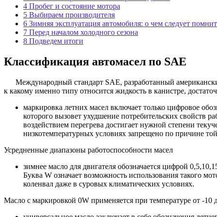
4
Пробег и состояние мотора
5
Выбираем производителя
6
Зимняя эксплуатация автомобиля: о чем следует помнит
7
Перед началом холодного сезона
8
Подведем итоги
Классификация автомасел по SAE
Международный стандарт SAE, разработанный американски
к какому именно типу относится жидкость в канистре, достаточ
маркировка летних масел включает только цифровое обо
которого вызовет ухудшение потребительских свойств ра
воздействием перегрева достигает нужной степени текуч
низкотемпературных условиях запрещено по причине той 
Усредненные диапазоны работоспособности масел
зимнее масло для двигателя обозначается цифрой 0,5,10,
Буква W означает возможность использования такого мот
коленвал даже в суровых климатических условиях.
Масло с маркировкой 0W применяется при температуре от -10 до
универсальное масло заключает в себе обозначения летн