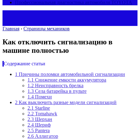
Профессиональная диагностика автомобиля TOYOTA
Главная
›
Страницы механиков
Как отключить сигнализацию в
машине полностью
Содержание статьи
1
Причины поломки автомобильной сигнализации
1.1
Снижение емкости аккумулятора
1.2
Неисправность брелка
1.3
Села батарейка в пульте
1.4
Помехи
2
Как выключить разные модели сигнализаций
2.1
Starline
2.2
Tomahawk
2.3
Шерхан
2.4
Шериф
2.5
Pantera
2.6
Аллигатор