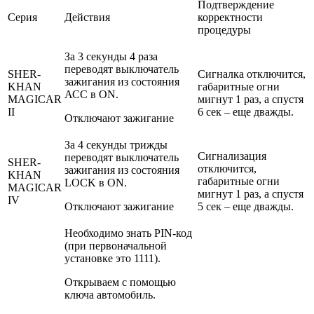
Подтверждение
Серия
Действия
корректности
процедуры
За 3 секунды 4 раза
переводят выключатель
SHER-
Сигналка отключится,
зажигания из состояния
KHAN
габаритные огни
АСС в ON.
MAGICAR
мигнут 1 раз, а спустя
II
6 сек – еще дважды.
Отключают зажигание
За 4 секунды трижды
Сигнализация
переводят выключатель
SHER-
отключится,
зажигания из состояния
KHAN
габаритные огни
LOCK в ON.
MAGICAR
мигнут 1 раз, а спустя
IV
Отключают зажигание
5 сек – еще дважды.
Необходимо знать PIN-код
(при первоначальной
установке это 1111).
Открываем с помощью
ключа автомобиль.