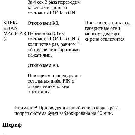
За 4 сек 3 раза переводим
ключ зажигания из
состояния LOCK в ON.
SHER-
После ввода пин-кода
Отключаем КЗ.
KHAN
габаритные огни
Переводим КЗ из
MAGICAR
моргнут дважды,
состояния LOCK в ON в
6
сирена отключится.
количестве раз, равном 1-
ой цифре пин короткими
нажатиями.
Отключаем КЗ.
Повторяем процедуру для
остальных цифр PIN с
отключением ключа
зажигания.
Внимание! При введении ошибочного кода 3 раза
подряд система будет заблокирована на 30 мин.
Шериф