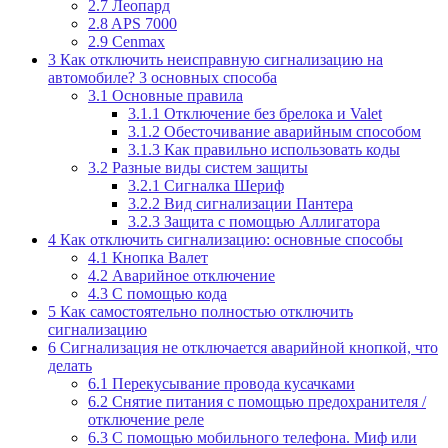
2.7
Леопард
2.8
APS 7000
2.9
Cenmax
3
Как отключить неисправную сигнализацию на
автомобиле? 3 основных способа
3.1
Основные правила
3.1.1
Отключение без брелока и Valet
3.1.2
Обесточивание аварийным способом
3.1.3
Как правильно использовать коды
3.2
Разные виды систем защиты
3.2.1
Сигналка Шериф
3.2.2
Вид сигнализации Пантера
3.2.3
Защита с помощью Аллигатора
4
Как отключить сигнализацию: основные способы
4.1
Кнопка Валет
4.2
Аварийное отключение
4.3
С помощью кода
5
Как самостоятельно полностью отключить
сигнализацию
6
Сигнализация не отключается аварийной кнопкой, что
делать
6.1
Перекусывание провода кусачками
6.2
Снятие питания с помощью предохранителя /
отключение реле
6.3
С помощью мобильного телефона. Миф или