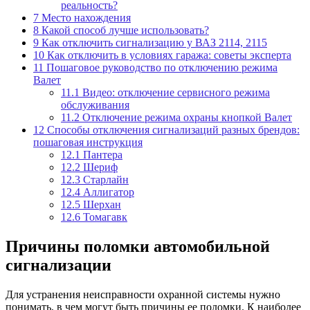
реальность?
7
Место нахождения
8
Какой способ лучше использовать?
9
Как отключить сигнализацию у ВАЗ 2114, 2115
10
Как отключить в условиях гаража: советы эксперта
11
Пошаговое руководство по отключению режима
Валет
11.1
Видео: отключение сервисного режима
обслуживания
11.2
Отключение режима охраны кнопкой Валет
12
Способы отключения сигнализаций разных брендов:
пошаговая инструкция
12.1
Пантера
12.2
Шериф
12.3
Старлайн
12.4
Аллигатор
12.5
Шерхан
12.6
Томагавк
Причины поломки автомобильной
сигнализации
Для устранения неисправности охранной системы нужно
понимать, в чем могут быть причины ее поломки. К наиболее