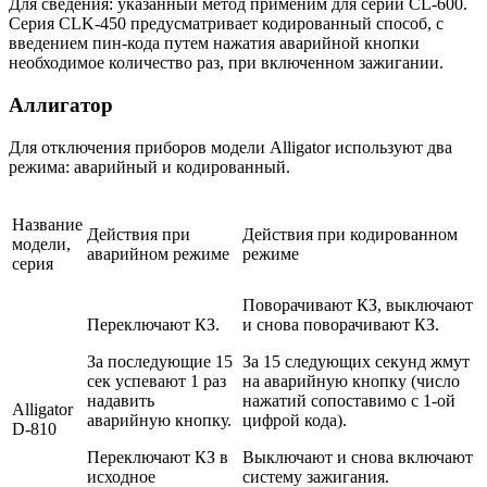
Для сведения: указанный метод применим для серии CL-600.
Серия CLK-450 предусматривает кодированный способ, с
введением пин-кода путем нажатия аварийной кнопки
необходимое количество раз, при включенном зажигании.
Аллигатор
Для отключения приборов модели Alligator используют два
режима: аварийный и кодированный.
Название
Действия при
Действия при кодированном
модели,
аварийном режиме
режиме
серия
Поворачивают КЗ, выключают
Переключают КЗ.
и снова поворачивают КЗ.
За последующие 15
За 15 следующих секунд жмут
сек успевают 1 раз
на аварийную кнопку (число
надавить
нажатий сопоставимо с 1-ой
Alligator
аварийную кнопку.
цифрой кода).
D-810
Переключают КЗ в
Выключают и снова включают
исходное
систему зажигания.