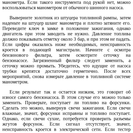
манометра. Если такого инструмента под рукой нет, можно
воспользоваться манометром от обычного шинного насоса.
Выверните золотник из штуцера топливной рампы, затем
наденьте на штуцер шланг манометра и плотно затяните его.
Переведите ключ в замке в положение зажигания, однако
двигатель при этом заводить не нужно. Давление топлива
должно показывать отметку около 3 бар, и при этом не падать.
Если цифры оказались ниже необходимых, неисправность
кроется в подающей магистрали. Начните с осмотра
бензинового фильтра, затем осмотрите сеточку на
бензонасосе. Загрязненный фильтр следует заменить, а
сеточку можно промыть. Убедитесь, что идущие от насоса
трубки крепятся достаточно герметично. После всех
мероприятий, снова измерьте давление в топливной системе
манометром.
Если результат так и остается низким, это говорит об
износе самого бензонасоса. В этом случае его можно только
заменить. Проверьте, поступает ли топливо на форсунки.
Сделать это можно, вывернув свечи зажигания. Если свечи
влажные, значит, форсунки исправны и топливо поступает.
Однако, если свечи сухие, потребуется проверить разъемы
жгутов форсунок. Если сигнал отсутствует, значит,
неисправность кроется в электрической сети. Если тестер