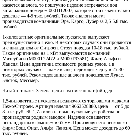
касается аналога, то поштучно изделие встречается под
каталожным номером 0001112007, которое стоит значительно
дешевле — 4-5 тыс. рублей. Также аналоги могут
производиться компаниями Эра, Карго, Лубер за 2,5-5,8 тыс.
рублей.
1-киловаттные оригинальные пускатели выпускает
преимущественно Пежо. В некоторых случаях они продаются
и с шильдиком от Ситроен. Стоят порядка 10-18 тыс. рублей.
Также оригиналы на 1 кВт выпускаются компанией
Митсубиси (M000T22472 и M000T93581), Фиат, Альфа и
Лансия. Цена идентична стоимости родных узлов, а в
некоторых случаях — даже выше, переходит черту в 25-30
тыс. рублей. Рекомендованные аналоги подешевле: Лукас,
Элсток, Мессмер.
Читайте также: Замена цепи грм ниссан патфайндер
1,5-киловаттные пускатели реализуются торговыми марками
Пежо/Ситроен. Артикул изделия 9663528880, цена — от 5 до
8 тыс. рублей. 1,7-киловаттовые пусковые устройства не
производятся родным заводом. Изделие оснащается
нестандартным фланцем в 65 мм. Производят его несколько
фирм: Бош, Фиат, Альфа, Лансия. Цена может доходить до 60
тыс. рублей.