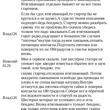
Втягивающие отдельно бывают не на все типы
стартеров.
Если бы сдох втягивающий,то стартер бы не
крутился и не шумел.А судя по твоим описаниям
подходит-беда бендиксу. Стартер можно разобрать
самому это не проблема.Но сначала убедись
толком что надо заказывать.Сам втягивающий
Влад126
горит редко,подгорают в большинстве случаев
“пяточки”внутри-тогда нужен паяльник,отпаять
питающии контакты.Подточить пяточки или
повернуть их на 180градусов и счастье вернется
вновь.
Мне в сервизе сказали. там шестерни статора не
Николай
упевает при заводке втянуться обратно вот и шум
8129
такой. или бендикс это.
сними стартер,отсоедини втягивающий. Потом
аккуратно паяльником освободи два проводка от
олова и не спеша вытащи катушку.Внутри
останутся два пяточка-открути гайки и поверни
контакты на 180 градусов.Собери все в обратной
последовательности и стартуй на радость.
Влад126
Шестерни которые не успевают-это и есть
бендикс.Вилка втягивающего толкает бендикс,
как только отпустишь ключ или кнопку старта