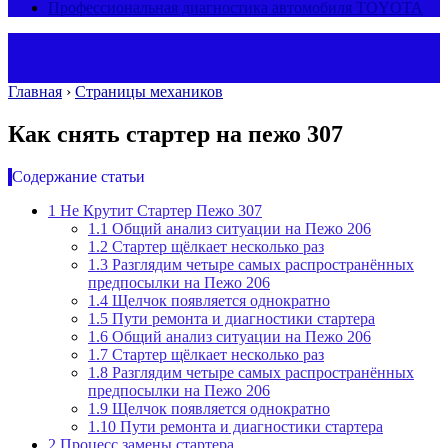
Профессиональная диагностика автомобиля TOYOTA
Главная
›
Страницы механиков
Как снять стартер на пежо 307
Содержание статьи
1
Не Крутит Стартер Пежо 307
1.1
Общий анализ ситуации на Пежо 206
1.2
Стартер щёлкает несколько раз
1.3
Разглядим четыре самых распространённых
предпосылки на Пежо 206
1.4
Щелчок появляется однократно
1.5
Пути ремонта и диагностики стартера
1.6
Общий анализ ситуации на Пежо 206
1.7
Стартер щёлкает несколько раз
1.8
Разглядим четыре самых распространённых
предпосылки на Пежо 206
1.9
Щелчок появляется однократно
1.10
Пути ремонта и диагностики стартера
2
Процесс замены стартера