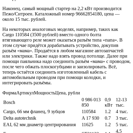
Наконец, самый мощный стартер на 2,2 кВт производится
Пежо/Ситроен. Каталожный номер 96662854180, цена —
около 15 тыс. рублей.
На некоторых аналоговых моделях, например, таких как
Cargo 110584 (3500 рублей) вместо одного болта
втягивающего реле может оказаться разъём типа «папа». В
этом случае придётся дорабатывать устройство, докупив
разъём «мама». Продаётся в любом магазине автозапчастей
или электрики. Также надо взять провод потолще. Далее при
помощи паяльника надо соединить разъём «мама» с проводом,
после чего обжать плоскогубцами и заизолировать. Всё,
теперь остаётся соединить изготовленный кабель с
автомобильным проводом при помощи колодки, и
интегрировать разъёмы.
ФирмаАртикулМощностьЦена, рубли
0 986 013
0,9
12-13
Bosch
850
кВт
тыс.
Cargo, 66 мм фланец, 9 зубцов
110584
1.2
4 тыс.
Delta autotechnik
A 17 930
0.7
3 тыс.
EAI, 62 мм диаметр центрирования
11625
1.2
5 тыс.
4,5