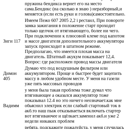
пружина бендикса вернет его на место
сама.Бендикс (на сколько я знаю ) неразборный,и
меняется (если есть руки и голова)самостоятельно.
Имеем Пежо 607 2005 2,2 i рестаил, При повороте
замка зажигания в положение старт проходит
только щелчок от втягивающего, более ни чего.
При подключении к плюсовой клеме под капотом
Зиги 117
и массе двигателя дополнительного аккумулятора
запуск происходит в штатном режиме.
Предполагаю, что имеется плохая масса на
двигатель. Штатный акукум показывает 12,4.
Вопрос: где расположен провод массы двигателя
Думаю что под воздушным фильтром или
Димон
аккумулятором. Проще и быстрее будет зацепить
405
массу в любом удобном месте. У меня на газели
уже пять массовых проводов
у меня была такая проблема тоже думал что
втягивающее а оказался аккумулятор тоже
показывал 12.4 но это ничего неозначает.как мне
Вадимм
обьяснил электрик если слабый стартовый ток в
акб.то наш пыж отказываеться включать стартер
вот втягиваючее и щёлкает.заменил акб.и уже 2
недели никаких проблем
ребята, подскажите пожалуйста, у меня случилась