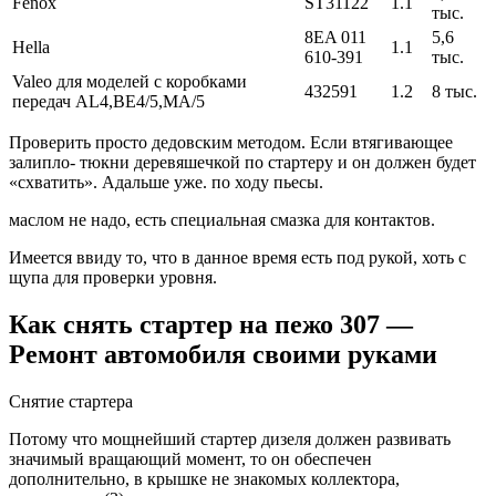
Fenox
ST31122
1.1
тыс.
8EA 011
5,6
Hella
1.1
610-391
тыс.
Valeo для моделей с коробками
432591
1.2
8 тыс.
передач AL4,BE4/5,MA/5
Проверить просто дедовским методом. Если втягивающее
залипло- тюкни деревяшечкой по стартеру и он должен будет
«схватить». Адальше уже. по ходу пьесы.
маслом не надо, есть специальная смазка для контактов.
Имеется ввиду то, что в данное время есть под рукой, хоть с
щупа для проверки уровня.
Как снять стартер на пежо 307 —
Ремонт автомобиля своими руками
Снятие стартера
Потому что мощнейший стартер дизеля должен развивать
значимый вращающий момент, то он обеспечен
дополнительно, в крышке не знакомых коллектора,