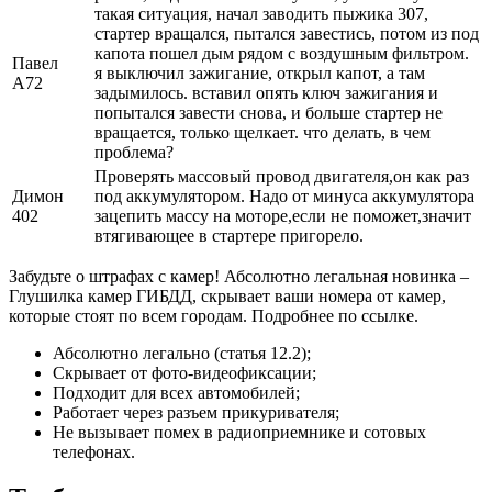
такая ситуация, начал заводить пыжика 307,
стартер вращался, пытался завестись, потом из под
капота пошел дым рядом с воздушным фильтром.
Павел
я выключил зажигание, открыл капот, а там
А72
задымилось. вставил опять ключ зажигания и
попытался завести снова, и больше стартер не
вращается, только щелкает. что делать, в чем
проблема?
Проверять массовый провод двигателя,он как раз
Димон
под аккумулятором. Надо от минуса аккумулятора
402
зацепить массу на моторе,если не поможет,значит
втягивающее в стартере пригорело.
Забудьте о штрафах с камер! Абсолютно легальная новинка –
Глушилка камер ГИБДД, скрывает ваши номера от камер,
которые стоят по всем городам. Подробнее по ссылке.
Абсолютно легально (статья 12.2);
Скрывает от фото-видеофиксации;
Подходит для всех автомобилей;
Работает через разъем прикуривателя;
Не вызывает помех в радиоприемнике и сотовых
телефонах.