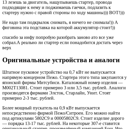
13 лезешь за двигатель, нащупываешь стартер, провода
подходящие к нему и поджимаешь гаечки, подлазить к
стартеру нужно с правой стороны по ходу машины))) ВОТ!)))
Не надо там подкрылок снимать, я ничего не снимала!)) А
фиговина эта подставка на которой аккумулятор стоит!))
спасибо за инфу попробую разобрать заново ато все уже
собрал.А реально ли стартер если понадобится достать через
верх
Оригинальные устройства и аналоги
Штатное пусковое устройство на 0,7 кВт не выпускается
напрямую концерном Пежо. Стартера этого типа закупаются у
японской фирмы Митсубиси. Каталожный номер изделия —
M002T13081. Стоит примерно 3 или 3,5 тыс. рублей. Аналоги
производятся фирмами Элсток, Старлайн, Унит. Стоят
примерно 2-3 тыс. рублей.
Более мощный пускатель на 0,9 кВт выпускается
непосредственно фирмой Пежо/Ситроен. Его можно найти
под артикулами 5802C9 и 00005802C9. Стоит изделие дорого
— порядка 13-17 тыс. рублей. На некоторые 307-е ставится
оригинальный стартер, произведённый компанией Бош. Что