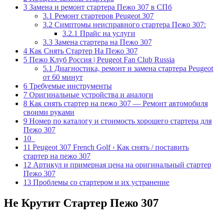
3
Замена и ремонт стартера Пежо 307 в СПб
3.1
Ремонт стартеров Peugeot 307
3.2
Симптомы неисправного стартера Пежо 307:
3.2.1
Прайс на услуги
3.3
Замена стартера на Пежо 307
4
Как Снять Стартер На Пежо 307
5
Пежо Клуб Россия | Peugeot Fan Club Russia
5.1
Диагностика, ремонт и замена стартера Peugeot
от 60 минут
6
Требуемые инструменты
7
Оригинальные устройства и аналоги
8
Как снять стартер на пежо 307 — Ремонт автомобиля
своими руками
9
Номер по каталогу и стоимость хорошего стартера для
Пежо 307
10
11
Peugeot 307 French Golf › Как снять / поставить
стартер на пежо 307
12
Артикул и примерная цена на оригинальный стартер
Пежо 307
13
Проблемы со стартером и их устранение
Не Крутит Стартер Пежо 307