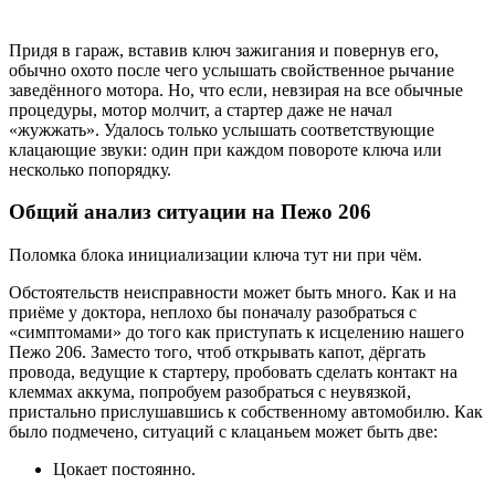
Придя в гараж, вставив ключ зажигания и повернув его,
обычно охото после чего услышать свойственное рычание
заведённого мотора. Но, что если, невзирая на все обычные
процедуры, мотор молчит, а стартер даже не начал
«жужжать». Удалось только услышать соответствующие
клацающие звуки: один при каждом повороте ключа или
несколько попорядку.
Общий анализ ситуации на Пежо 206
Поломка блока инициализации ключа тут ни при чём.
Обстоятельств неисправности может быть много. Как и на
приёме у доктора, неплохо бы поначалу разобраться с
«симптомами» до того как приступать к исцелению нашего
Пежо 206. Заместо того, чтоб открывать капот, дёргать
провода, ведущие к стартеру, пробовать сделать контакт на
клеммах аккума, попробуем разобраться с неувязкой,
пристально прислушавшись к собственному автомобилю. Как
было подмечено, ситуаций с клацаньем может быть две:
Цокает постоянно.