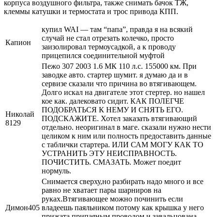
корпуса воздушного фильтра, также снимать бачок ТЖ,
клеммы катушки и термостата и трос привода КПП.
купил WAI — там “папа”, правда я на всякий
случай не стал отрезать колечко, просто
Капион
заизолировал термоусадкой, а к проводу
прицепился соединительной муфтой
Пежо 307 2003 1.6 МК 110 л.с. 155000 км. При
заводке авто. стартер шумит. я думаю да и в
сервизе сказали что причина во втягивающем.
Долго искал на двигателе этот стертер. но нашел
кое как. далековато сидит. КАК ПОЛЕГЧЕ
ПОДОБРАТЬСЯ К НЕМУ И СНЯТЬ ЕГО.
Николай
ПОДСКАЖИТЕ. Хотел заказать втягивающий
8129
отдельно. неоригинал в маге. сказали нужно нести
целиком к ним или полность предоставить данные
с таблички стартера. ИЛИ САМ МОГУ КАК ТО
УСТРАНИТЬ ЭТУ НЕИСПРАВНОСТЬ.
ПОЧИСТИТЬ. СМАЗАТЬ. Может поедит
нормуль.
Снимается сверху,но разбирать надо много и все
равно не хватает пары шарниров на
руках.Втягивающее можно починить если
Димон405
владеешь паяльником потому как крышка у него
прижата припаяным проводом и завальцована.