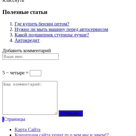
Класснуть
Полезные статьи
Где купить бензин оптом?
Нужно ли мыть машину перед автосервисом
Какой подшипник ступицы лучше?
Автокредит
Добавить комментарий
5 − четыре =
Страницы
Карта Сайта
Концепция сайта vestaz.ru о чем мы и зачем!?