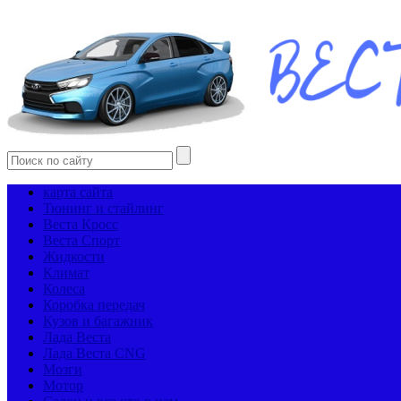
карта сайта
Тюнинг и стайлинг
Веста Кросс
Веста Спорт
Жидкости
Климат
Колеса
Коробка передач
Кузов и багажник
Лада Веста
Лада Веста CNG
Мозги
Мотор