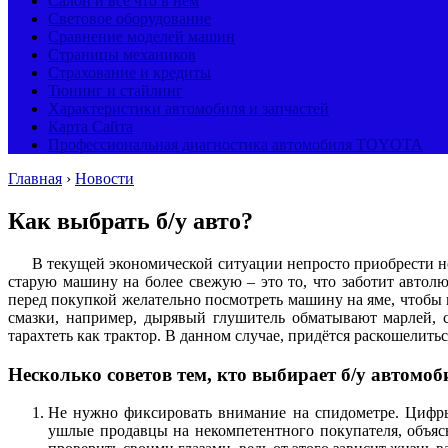
Салон и все что в нем
Световое оборудование
Сравнение моделей машин
Страницы механиков
Страхование и кредиты
Тюнинг и стайлинг
Характеристики автомобиля и запчастей
Карта Сайта
Профессиональная диагностика автомобиля TOYOTA
Главная
›
Новости
Как выбрать б/у авто?
В текущей экономической ситуации непросто приобрести н
старую машину на более свежую – это то, что заботит авто
перед покупкой желательно посмотреть машину на яме, чтобы 
смазки, например, дырявый глушитель обматывают марлей, 
тарахтеть как трактор. В данном случае, придётся раскошелитьс
Несколько советов тем, кто выбирает б/у автомоб
Не нужно фиксировать внимание на спидометре. Цифры
ушлые продавцы на некомпетентного покупателя, объясн