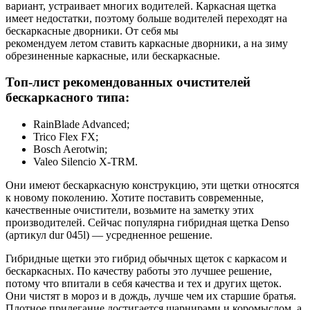
вариант, устраивает многих водителей. Каркасная щетка
имеет недостатки, поэтому больше водителей переходят на
бескаркасные дворники. От себя мы
рекомендуем летом ставить каркасные дворники, а на зиму
обрезиненные каркасные, или бескаркасные.
Топ-лист рекомендованных очистителей
бескаркасного типа:
RainBlade Advanced;
Trico Flex FX;
Bosch Aerotwin;
Valeo Silencio X-TRM.
Они имеют бескаркасную конструкцию, эти щетки относятся
к новому поколению. Хотите поставить современные,
качественные очистители, возьмите на заметку этих
производителей. Сейчас популярна гибридная щетка Denso
(артикул dur 045l) — усредненное решение.
Гибридные щетки это гибрид обычных щеток с каркасом и
бескаркасных. По качеству работы это лучшее решение,
потому что впитали в себя качества и тех и других щеток.
Они чистят в мороз и в дождь, лучше чем их старшие братья.
Плотное прилегание достигается шарнирами и коромыслом, а