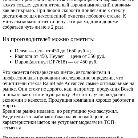
кожух создает дополнительный аэродинамический прижим-
как антикрыло. При любой скорости прилегание к стеклу
достаточное для качественной очистки лобового стекла. К
минусам можно отнести цену -эти расходники дороже
собратьев чуть ли не в 2 раза.
Из производителей можно отметить:
Denso — цена от 450 до 1650 руб.ж;
Phantom-от 450, Heyner — цена от 350 руб.;
Dupont(артикул DP7618) — от 450 руб.
Что касается бескаркасных щеток, автолюбители и
профессионалы проводили исследование определив, что
очистители стекла RainBlade Advanced самые оптимальные на
рынке. Они стоят не дорого, как, например, продукция Bosch
и показывают отличную работу. Это тот случай, когда нет
экономии в качестве. Продукция компании хорошо работает в
мороз.
Бренд на рынке недавно, но репутацию уже заслужил.
Водители его выбирают благодаря низкой цене, и
характеристики щеток не уступают моделям из ТОП-
сегмента.