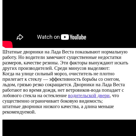
Штатные дворники на Лада Веста показывают нормальную
работу. Но водители замечают существенные недостатки
размеров, качестве резины. Эти факторы вынуждают искать
других производителей. Среди минусов выделяют:
Когда на улице сильный мороз, очиститель не плотно
прилегает к стеклу — эффективность борьбы со снегом,
льдом, грязью резко сокращается. Дворники на Лада Веста
работают во время дождя, нет ветровиков-вода попадает с
лобового стекла на остекление
водительской двери
, что
существенно ограничивает боковую видимость;
штатные дворники низкого качества, а длина меньше
рекомендуемой.