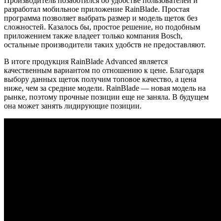
Производитель позаботился об удобстве пользователей и
разработал мобильное приложение RainBlade. Простая
программа позволяет выбрать размер и модель щеток без
сложностей. Казалось бы, простое решение, но подобным
приложением также владеет только компания Bosch,
остальные производители таких удобств не предоставляют.
В итоге продукция RainBlade Advanced является
качественным вариантом по отношению к цене. Благодаря
выбору данных щеток получим топовое качество, а цена
ниже, чем за средние модели. RainBlade — новая модель на
рынке, поэтому прочные позиции еще не заняла. В будущем
она может занять лидирующие позиции.