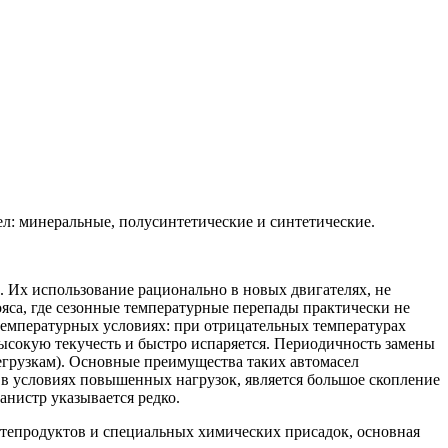
л: минеральные, полусинтетические и синтетические.
 Их использование рационально в новых двигателях, не
яса, где сезонные температурные перепады практически не
отемпературных условиях: при отрицательных температурах
ысокую текучесть и быстро испаряется. Периодичность замены
регрузкам). Основные преимущества таких автомасел
в условиях повышенных нагрузок, является большое скопление
нистр указывается редко.
фтепродуктов и специальных химических присадок, основная