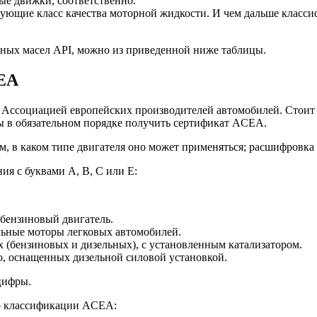
ые движки, соответственно.
зующие класс качества моторной жидкости. И чем дальше классиф
рных масел API, можно из приведенной ниже таблицы.
CEA
 Ассоциацией европейских производителей автомобилей. Стоит 
ы в обязательном порядке получить сертификат ACEA.
м, в каком типе двигателя оно может применяться; расшифровка 
ия с буквами А, В, С или Е:
 бензиновый двигатель.
ельные моторы легковых автомобилей.
х (бензиновых и дизельных), с установленным катализатором.
о, оснащенных дизельной силовой установкой.
цифры.
по классификации ACEA: