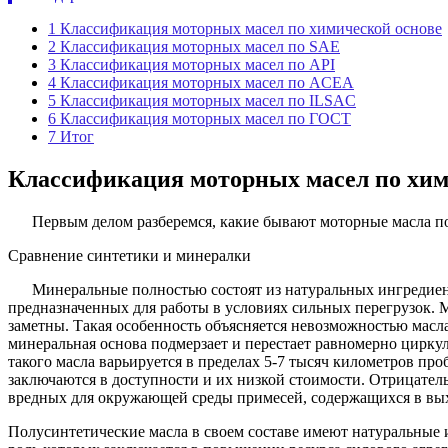
1
Классификация моторных масел по химической основе
2
Классификация моторных масел по SAE
3
Классификация моторных масел по API
4
Классификация моторных масел по ACEA
5
Классификация моторных масел по ILSAC
6
Классификация моторных масел по ГОСТ
7
Итог
Классификация моторных масел по хим
Первым делом разберемся, какие бывают моторные масла по
Сравнение синтетики и минералки
Минеральные полностью состоят из натуральных ингредиент
предназначенных для работы в условиях сильных перегрузок. 
заметны. Такая особенность объясняется невозможностью масл
минеральная основа подмерзает и перестает равномерно цирку
такого масла варьируется в пределах 5-7 тысяч километров пр
заключаются в доступности и их низкой стоимости. Отрицате
вредных для окружающей среды примесей, содержащихся в выхл
Полусинтетические масла в своем составе имеют натуральные 