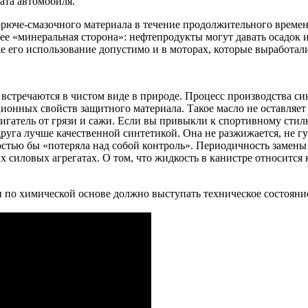
ата автомобиля.
рюче-смазочного материала в течение продолжительного времен
ее «минеральная сторона»: нефтепродукты могут давать осадок и
 его использование допустимо и в моторах, которые выработал
е встречаются в чистом виде в природе. Процесс производства с
нных свойств защитного материала. Такое масло не оставляет на
гатель от грязи и сажи. Если вы привыкли к спортивному стил
руга лучше качественной синтетикой. Она не разжижается, не гус
остью бы «потеряла над собой контроль». Периодичность замены
х силовых агрегатах. О том, что жидкость в канистре относится 
по химической основе должно выступать техническое состояние