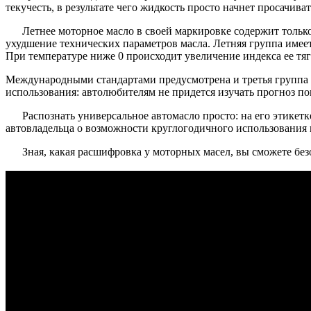
текучесть, в результате чего жидкость просто начнет просачива
Летнее моторное масло в своей маркировке содержит толь
ухудшение технических параметров масла. Летняя группа имее
При температуре ниже 0 происходит увеличение индекса ее тя
Международными стандартами предусмотрена и третья группа г
использования: автолюбителям не придется изучать прогноз по
Распознать универсальное автомасло просто: на его этикет
автовладельца о возможности круглогодичного использования 
Зная, какая расшифровка у моторных масел, вы сможете бе