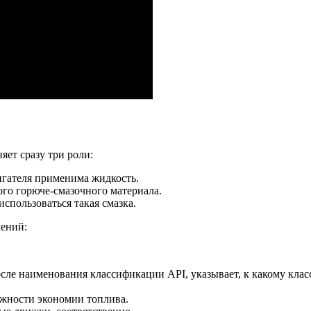
ет сразу три роли:
игателя применима жидкость.
го горюче-смазочного материала.
спользоваться такая смазка.
чений:
осле наименования классификации API, указывает, к какому кл
ожности экономии топлива.