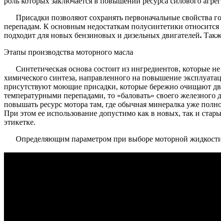
роль которых заключается в повышении ресурса силового агрег
Присадки позволяют сохранять первоначальные свойства го
перепадам. К основным недостаткам полусинтетики относится 
подходит для новых бензиновых и дизельных двигателей
.
Также
Этапы производства моторного масла
Синтетическая основа состоит из ингредиентов, которые н
химического синтеза, направленного на повышение эксплуатацио
присутствуют моющие присадки, которые бережно очищают дви
температурными перепадами, то «баловать» своего железного д
повышать ресурс мотора там, где обычная минералка уже полн
При этом ее использование допустимо как в новых, так и стары
этикетке.
Определяющим параметром при выборе моторной жидкости 