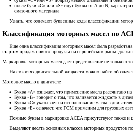
буквы «С» или «S» подразумевают дизельные и бензинов
после букв «С» или «S» идут буквы от А до N, характери
смазочного материала.
Узнать, что означают буквенные коды классификации мото
Классификация моторных масел по A
Еще одна классификация моторных масел была разработана
стартом продаж нового продукта на европейском рынке должн
Маркировка моторных масел дает представление не только о то
На емкостях двигательной жидкости можно найти обозначен
Моторное масло в двигателе
Буква «А» означает, что применение масла рассчитано на
Буква «В» говорит о том, что заливается жидкость в диз
Буква «С» указывает на использование масла в двигателя
Буква «Е» означает, что ГСМ применим для грузовых авт
Помимо буквы в маркировке ACEA присутствуют также и 
Выделяют десять основных классов моторных продуктов 