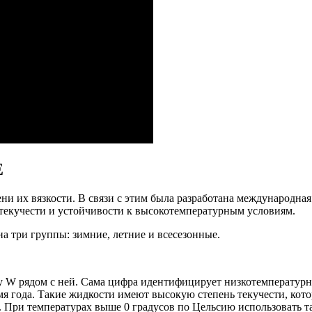
E
ни их вязкости. В связи с этим была разработана международна
текучести и устойчивости к высокотемпературным условиям.
на три группы: зимние, летние и всесезонные.
у W рядом с ней. Сама цифра идентифицирует низкотемпературн
я года. Такие жидкости имеют высокую степень текучести, кото
к. При температурах выше 0 градусов по Цельсию использовать т