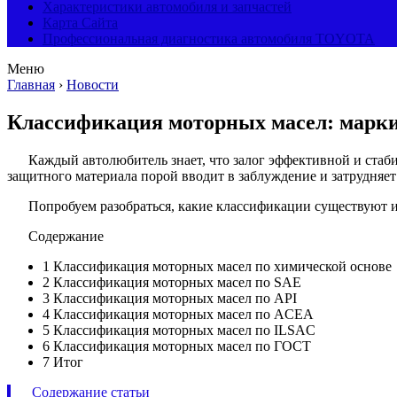
Характеристики автомобиля и запчастей
Карта Сайта
Профессиональная диагностика автомобиля TOYOTA
Меню
Главная
›
Новости
Классификация моторных масел: марки
Каждый автолюбитель знает, что залог эффективной и стаб
защитного материала порой вводит в заблуждение и затрудняе
Попробуем разобраться, какие классификации существуют и
Содержание
1
Классификация моторных масел по химической основе
2
Классификация моторных масел по SAE
3
Классификация моторных масел по API
4
Классификация моторных масел по ACEA
5
Классификация моторных масел по ILSAC
6
Классификация моторных масел по ГОСТ
7
Итог
Содержание статьи