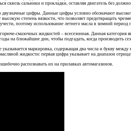
ться сквозь сальники и прокладки, оставляя двигатель без должн
ко двузначные цифры. Данные цифры условно обозначают высоко
т высокую степень вязкости, что позволяет предотвращать чрез
гучести, поэтому использование летнего масла в зимний период
орюче-смазочных жидкостей – всесезонная. Данная категория яв
годы на ближайшие дни, чтобы подгадать, когда производить се
ке указывается маркировка, содержащая два числа и букву межд
масляной жидкости: первая цифра указывает на диапазон отрица
зошибочно распознавать их на прилавках автомагазинов.