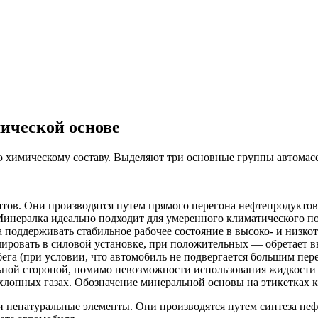
ической основе
 химическому составу. Выделяют три основные группы автомасе
ов. Они производятся путем прямого перегона нефтепродуктов.
Минералка идеально подходит для умеренного климатического по
а поддерживать стабильное рабочее состояние в высоко- и низк
лировать в силовой установке, при положительных — обретает в
обега (при условии, что автомобиль не подвергается большим пе
льной стороной, помимо невозможности использования жидкости 
опных газах. Обозначение минеральной основы на этикетках ка
и ненатуральные элементы. Они производятся путем синтеза не