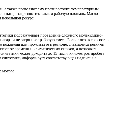
и, а также позволяют ему противостоять температурным
ли нагар, загрязняя тем самым рабочую площадь. Масло
и небольшой ресурс.
интетики подразумевает проведение сложного молекулярно-
гара и не загрязняет рабочую смесь. Более того, в его составе
ю вождения или проживаете в регионе, славящемся резкими
теет от времени и климатических скачков, а позволяет
 синтетики может доходить до 15 тысяч километров пробега.
к синтетике
,
информирует соответствующая надпись на
 мотора.