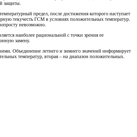
ой защиты.
температурный предел, после достижения которого наступает
мерную текучесть ГСМ в условиях положительных температур.
 попросту невозможно.
ляется наиболее рациональной с точки зрения ее
зонную замену.
у ними. Объединение летнего и зимнего значений информирует
тельных температур, вторая – на диапазон положительных.