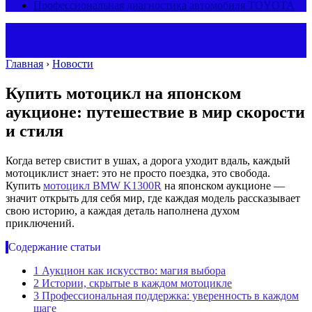
Профессиональная диагностика автомобиля TOYOTA
Главная
›
Новости
Купить мотоцикл на японском
аукционе: путешествие в мир скорости
и стиля
Когда ветер свистит в ушах, а дорога уходит вдаль, каждый
мотоциклист знает: это не просто поездка, это свобода.
Купить
мотоцикл BMW K1300R
на японском аукционе —
значит открыть для себя мир, где каждая модель рассказывает
свою историю, а каждая деталь наполнена духом
приключений.
Содержание статьи
1
Аукцион как искусство: магия выбора
2
Истории, скрытые в каждом мотоцикле
3
Профессиональная поддержка: уверенность в каждом
шаге