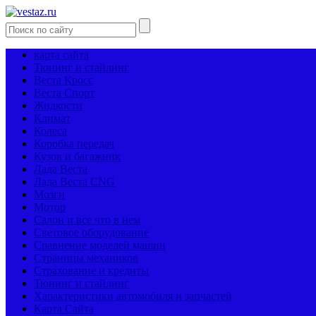
карта сайта
Тюнинг и стайлинг
Веста Кросс
Веста Спорт
Жидкости
Климат
Колеса
Коробка передач
Кузов и багажник
Лада Веста
Лада Веста CNG
Мозги
Мотор
Салон и все что в нем
Световое оборудование
Сравнение моделей машин
Страницы механиков
Страхование и кредиты
Тюнинг и стайлинг
Характеристики автомобиля и запчастей
Карта Сайта