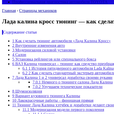
Профессиональная диагностика автомобиля TOYOTA
Главная
›
Страницы механиков
Лада калина кросс тюнинг — как сдела
Содержание статьи
1
Как сделать тюнинг автомобиля «Лада Калина Кросс»
2
Внутренние изменения авто
3
Модернизация силовой установки
4
Салон
5
Установка рейлингов или специального бокса
6
ВАЗ Калина универсал – тюнинг как средство преобра
6.1
1 История пятидверного автомобиля Lada Kalina
6.2
2 Как сделать стандартный экстерьер автомоби
7
Лада Калина 1 и 2 универсал доработка своими руками
7.0.1
Немного о тюнинге салона Лада Калина
7.0.2
Улучшаем технические показатели
8
Шумоизоляция
9
Вариант кузовного тюнинга Калины
10
Лакокрасочные работы – финишная прямая
11
Тюнинг Лада Калина хэтчбек и доработки делают сво
11.1
Модернизация модели первого поколения