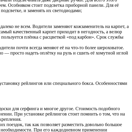
м. Особняком стоит подсветка приборной панели. Для её
подсветке, и заменять их светодиодами;
далеко не всем. Водители заменяют кожзаменитель на карпет, а
 самый качественный карпет приходит в негодность, а велюр
пользуется плёнка с расцветкой «под карбон». Срок службы
дители почти всегда меняют её на что-то более шероховатое.
о — просто надеть оплётку на руль и сшить её хомутной иглой
установку рейлингов или специального бокса. Особенностями
доски для серфинга и многое другое. Стоимость подобного
ении. При установке рейлингов стоит помнить о том, что на
крепления.
их поездок, так как позволяет разместить довольно большое
ре необходимости. При его каждодневном применении