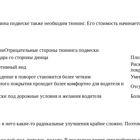
на подвеске также необходим тюнинг. Его стоимость начинается
ииОтрицательные стороны тюнинга подвески
ара со стороны днища
Плох
Рис
ртивный вид
пок
дение в поворот становится более четким
Уме
ого покрытия проходит более комфортно для водителя и
Отс
ки под дорожные условия и желания водителя
Бол
и в него какие-то радикальные улучшения крайне сложно. Поэт
но всё: пол, потолок, педали. В последнее время автолюбители 