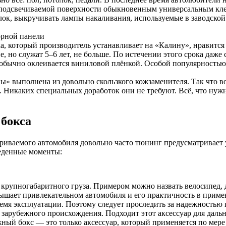
 подсвечиваемой поверхности обыкновенным универсальным клее
ок, выкручивать лампы накаливания, используемые в заводской 
орной панели
, который производитель устанавливает на «Калину», нравится 
е, но служат 5–6 лет, не больше. По истечении этого срока даже
обычно оклеивается виниловой плёнкой. Особой популярностью 
ы» выполнена из довольно скользкого кожзаменителя. Так что во
 Никаких специальных доработок они не требуют. Всё, что нужн
 бокса
риваемого автомобиля довольно часто тюнинг предусматривает 
еденные моменты:
крупногабаритного груза. Примером можно назвать велосипед, 
ышает привлекательном автомобиля и его практичность в примен
ремя эксплуатации. Поэтому следует проследить за надежностью 
 зарубежного происхождения. Подходит этот аксессуар для дальн
жный бокс — это только аксессуар, который применяется по ме