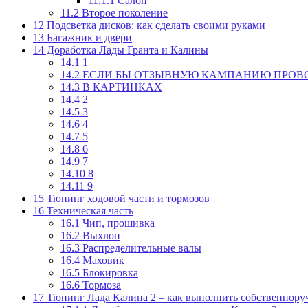
11.1.1
Салон
11.2
Второе поколение
12
Подсветка дисков: как сделать своими руками
13
Багажник и двери
14
Доработка Лады Гранта и Калины
14.1
1
14.2
ЕСЛИ БЫ ОТЗЫВНУЮ КАМПАНИЮ ПРОВ
14.3
В КАРТИНКАХ
14.4
2
14.5
3
14.6
4
14.7
5
14.8
6
14.9
7
14.10
8
14.11
9
15
Тюнинг ходовой части и тормозов
16
Техническая часть
16.1
Чип, прошивка
16.2
Выхлоп
16.3
Распределительные валы
16.4
Маховик
16.5
Блокировка
16.6
Тормоза
17
Тюнинг Лада Калина 2 – как выполнить собственнору