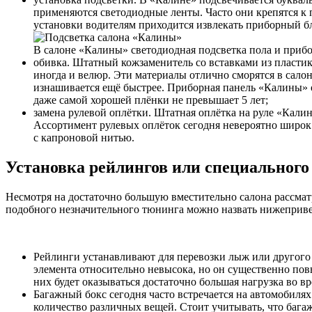
применяются светодиодные ленты. Часто они крепятся к
установки водителям приходится извлекать приборный бл
В салоне «Калины» светодиодная подсветка пола и приб
обивка. Штатный кожзаменитель со вставками из пластика
иногда и велюр. Эти материалы отлично сморятся в салон
изнашивается ещё быстрее. Приборная панель «Калины» 
даже самой хорошей плёнки не превышает 5 лет;
замена рулевой оплётки. Штатная оплётка на руле «Калин
Ассортимент рулевых оплёток сегодня невероятно широк.
с капроновой нитью.
Установка рейлингов или специального
Несмотря на достаточно большую вместительно салона рассмат
подобного незначительного тюнинга можно назвать нижеприв
Рейлинги устанавливают для перевозки лыж или другого 
элемента относительно невысока, но он существенно пов
них будет оказываться достаточно большая нагрузка во в
Багажный бокс сегодня часто встречается на автомобилях
количество различных вещей. Стоит учитывать, что бага