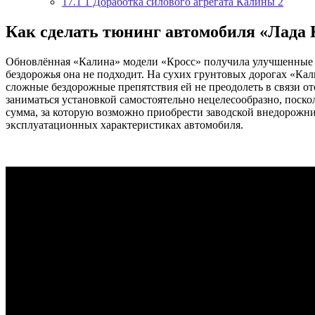
17.1
1 Доработка силового агрегата Калины 2
Как сделать тюнинг автомобиля «Лада 
Обновлённая «Калина» модели «Кросс» получила улучшенные в
бездорожья она не подходит. На сухих грунтовых дорогах «Кал
сложные бездорожные препятствия ей не преодолеть в связи о
заниматься установкой самостоятельно нецелесообразно, поск
сумма, за которую возможно приобрести заводской внедорожн
эксплуатационных характеристиках автомобиля.