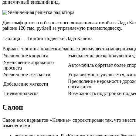
динамичный внешний вид.
Для комфортного и безопасного вождения автомобиля Лада Кали
районе 120 тыс. рублей за управляемую пневмоподвеску.
Таблица — Тюнинг подвески Лада Калина
Вариант тюнинга подвескиГлавные преимущества модернизац
Увеличение клиренса
Уменьшение риска получения уд
Уменьшение дорожного
Автомобиль обретает более спо
просвета
Увеличение жесткости
Управляемость улучшается, вхож
Преодоление неровности дорожн
Добавление мягкости
пассажиров
Пневмоподвеска
Возможность подстройки подвес
Салон
Салон всех вариантов «Калины» спроектирован так, что внест
изменениями:
установка подсветки. В «Калине» подсвечивается букваль