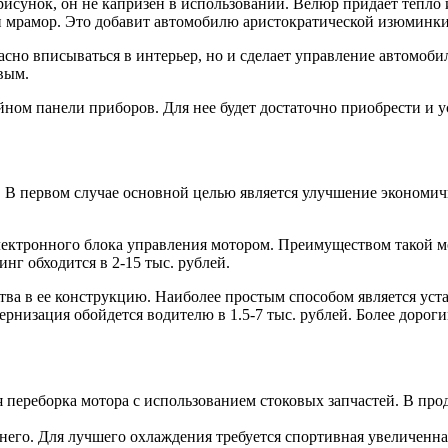
исунок, он не капризен в использовании. Велюр придает тепло и
и мрамор. Это добавит автомобилю аристократической изюминки
асно вписываться в интерьер, но и сделает управление автомоб
вым.
ном панели приборов. Для нее будет достаточно приобрести и у
. В первом случае основной целью является улучшение эконом
ектронного блока управления мотором. Преимуществом такой мо
нг обходится в 2-15 тыс. рублей.
ва в ее конструкцию. Наиболее простым способом является уст
низация обойдется водителю в 1.5-7 тыс. рублей. Более дорог
 переборка мотора с использованием стоковых запчастей. В про
его. Для лучшего охлаждения требуется спортивная увеличенная