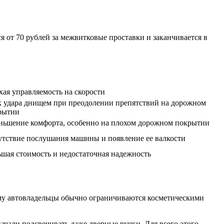
 от 70 рублей за межвитковые проставки и заканчивается в
ая управляемость на скорости
к удара днищем при преодолении препятствий на дорожном
рытии
ньшение комфорта, особенно на плохом дорожном покрытии
утствие послушания машины и появление ее валкости
ьшая стоимость и недостаточная надежность
ому автовладельцы обычно ограничиваются косметическими
начали подсвечивать даже дверные ручки. Для всего этого