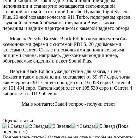
купе и кабриолет как в задне- так и полноприводном
исполнении и стандартно оснащаются светодиодной
головной оптикой с системой Porsche Dynamic Light System
Plus, 20-дюймовыми колесами 911 Turbo, подогревом кресел,
звуковой системой объемного звучания Bose, а также
передним и задним парктроником с камерой заднего обзора.
Модель Porsche Boxster Black Edition комплектуется би-
ксеноновыми фарами с системой PDLS, 20-дюймовыми
колесами Carrera Classic и несколькими дополнительными
опциями салона, например, двухзонный кондиционер,
обогреваемые сидения и пакет Sound Plus.
Версия Black Edition уже доступна для заказа, а цена
Boxster в таком исполнении составляет от 59 477 евро, тогда
как «черный» 911 Carrera обойдется от 95 058 евро, Carrera 4
от 101 484 евро, Carrera кабриолет от 105 530 евро и Carrera 4
кабриолет от 111 956 евро.
Мы в контакте: Задай вопрос - получи ответ!
Оценка статьи:
(Пока
оценок нет)
Понравилась статья? Оставьте ее на стене, чтобы не потерять: