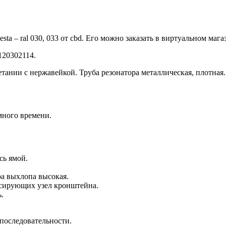
ta – ral 030, 033 от cbd. Его можно заказать в виртуальном мага
120302114.
етании с нержавейкой. Труба резонатора металлическая, плотная.
много времени.
сь ямой.
ра выхлопа высокая.
сирующих узел кронштейна.
.
последовательности.