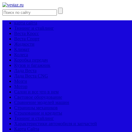
карта сайта
Тюнинг и стайлинг
Веста Кросс
Веста Спорт
Жидкости
Климат
Колеса
Коробка передач
Кузов и багажник
Лада Веста
Лада Веста CNG
Мозги
Мотор
Салон и все что в нем
Световое оборудование
Сравнение моделей машин
Страницы механиков
Страхование и кредиты
Тюнинг и стайлинг
Характеристики автомобиля и запчастей
Карта Сайта