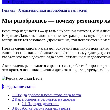
Профессиональная диагностика автомобиля TOYOTA
Главная
›
Характеристики автомобиля и запчастей
Мы разобрались — почему резонатор л
Резонатор лады весты — деталь выхлопной системы, с ней иног
Водители Лады отмечают наличие нехарактерных шумов резонат
всегда является резонатор. Дребезжание, гул появляются на ма
Правда специалисты называют основной причиной появления н
типичных признаков обращаться к официальному дилеру, где с
уверяет, что все недочеты лада веста, связанные с недоработк
Автовладельцы пытаются справиться с проблемой, производя
чем кроется истинная причина дребезжания, гула, требуется нов
Содержание статьи
1
Откуда дребезг в резонаторе лада веста
2
Как проверить резонатор на дребезг
2.1
Порядок действий
3
Доработка резонатора лада веста