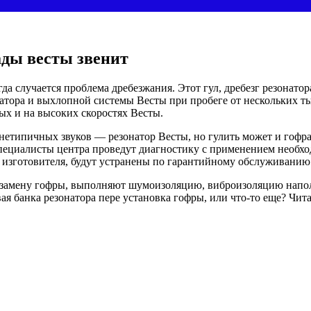
ады весты звенит
да случается проблема дребезжания. Этот гул, дребезг резонат
ора и выхлопной системы Весты при пробеге от нескольких тыс
лых и на высоких скоростях Весты.
етипичных звуков — резонатор Весты, но гулить может и гофра
пециалисты центра проведут диагностику с применением необхо
ой изготовителя, будут устранены по гарантийному обслуживанию
т замену гофры, выполняют шумоизоляцию, виброизоляцию напол
ая банка резонатора пере установка гофры, или что-то еще? Чита