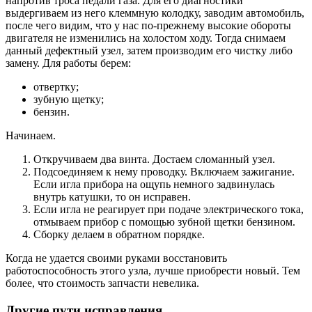
напротив троса педали газа. Для его диагностики
выдергиваем из него клеммную колодку, заводим автомобиль,
после чего видим, что у нас по-прежнему высокие обороты
двигателя не изменились на холостом ходу. Тогда снимаем
данный дефектный узел, затем производим его чистку либо
замену. Для работы берем:
отвертку;
зубную щетку;
бензин.
Начинаем.
Откручиваем два винта. Достаем сломанный узел.
Подсоединяем к нему проводку. Включаем зажигание.
Если игла прибора на ощупь немного задвинулась
внутрь катушки, то он исправен.
Если игла не реагирует при подаче электрического тока,
отмываем прибор с помощью зубной щетки бензином.
Сборку делаем в обратном порядке.
Когда не удается своими руками восстановить
работоспособность этого узла, лучше приобрести новый. Тем
более, что стоимость запчасти невелика.
Другие пути исправления