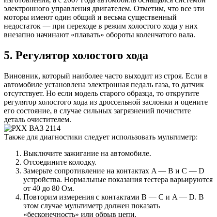
электронного управления двигателем. Отметим, что все эти
моторы имеют один общий и весьма существенный
недостаток — при переходе в режим холостого хода у них
внезапно начинают «плавать» обороты коленчатого вала.
5. Регулятор холостого хода
Виновник, который наиболее часто выходит из строя. Если в
автомобиле установлена электронная педаль газа, то датчик
отсутствует. Но если модель старого образца, то открутите
регулятор холостого хода из дроссельной заслонки и оцените
его состояние, в случае сильных загрязнений почистите
деталь очистителем.
Также для диагностики следует использовать мультиметр:
Выключите зажигание на автомобиле.
Отсоедините колодку.
Замерьте сопротивление на контактах A — B и C — D
устройства. Нормальные показания тестера варьируются
от 40 до 80 Ом.
Повторим измерения с контактами B — C и A — D. В
этом случае мультиметр должен показать
«бесконечность» или обрыв цепи.