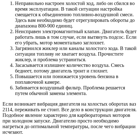
Неправильно настроен холостой ход, либо он сбился во
время эксплуатации. В такой ситуации настройка
смещается к объединению топливно-воздушной смеси.
Здесь вам необходимо будет отрегулировать обороты до
диапазона 800-900 единиц.
Неисправен электромагнитный клапан. Двигатель будет
работать лишь в том случае, если вытянуть подсос. Если
его убрать, мотор моментально заглохнет.
Загрязнился жиклер или каналы холостого хода. В такой
ситуации топливу не хватает воздуха. Прочистите
жиклер, и проблема устраниться.
Засасывается излишнее количество воздуха. Смесь
беднеет, потому двигатель троит и глохнет.
Повышается или понижается уровень бензина в
поплавочной камере.
Забивается воздушный фильтр. Проблема решается
путем обычной замены элемента.
Если возникает вибрация двигателя на холостых оборотах ваз
2114, переживать не стоит. Все дело в конструкции двигателя.
Подобное явление характерно для карбюраторных моторов
при холодном запуске. Двигателю просто необходимо
нагреться до оптимальной температуры, после чего вибрации
исчезают.