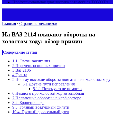
Профессиональная диагностика автомобиля TOYOTA
Главная
›
Страницы механиков
На ВАЗ 2114 плавают обороты на
холостом ходу: обзор причин
Содержание статьи
1
1. Свечи зажигания
2
Перечень основных причин
3
Ваз 2106
4
Гранта
5
Почему высокие обороты двигателя на холостом ходу
5.1
Другие пути исправления
5.1.1
Почему-то не помогло
6
Немного про холостой ход автомобиля
7
Плавающие обороты на карбюраторе
8
2. Бронепровода
9
3. Грязный воздушный фильтр
10
4. Грязный дроссельный узел