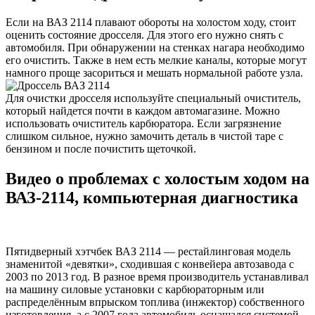
Если на ВАЗ 2114 плавают обороты на холостом ходу, стоит
оценить состояние дросселя. Для этого его нужно снять с
автомобиля. При обнаружении на стенках нагара необходимо
его очистить. Также в нем есть мелкие каналы, которые могут
намного проще засориться и мешать нормальной работе узла.
Для очистки дросселя используйте специальный очиститель,
который найдется почти в каждом автомагазине. Можно
использовать очиститель карбюратора. Если загрязнение
слишком сильное, нужно замочить деталь в чистой таре с
бензином и после почистить щеточкой.
Видео о проблемах с холостым ходом на
ВАЗ-2114, компьютерная диагностика
Пятидверный хэтчбек ВАЗ 2114 — рестайлинговая модель
знаменитой «девятки», сходившая с конвейера автозавода с
2003 по 2013 год. В разное время производитель устанавливал
на машину силовые установки с карбюраторным или
распределённым впрыском топлива (инжектор) собственного
изготовления, а с 2007 года автомобиль оснащался системой