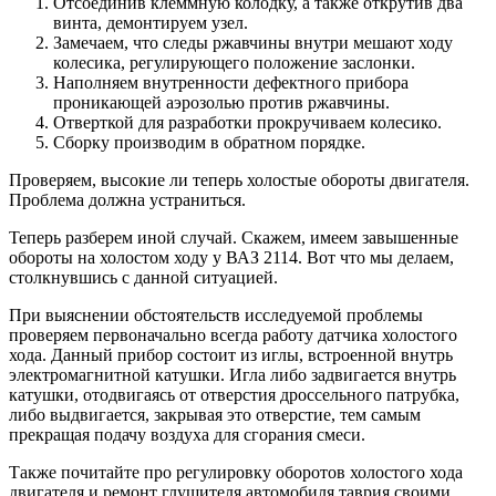
Отсоединив клеммную колодку, а также открутив два
винта, демонтируем узел.
Замечаем, что следы ржавчины внутри мешают ходу
колесика, регулирующего положение заслонки.
Наполняем внутренности дефектного прибора
проникающей аэрозолью против ржавчины.
Отверткой для разработки прокручиваем колесико.
Сборку производим в обратном порядке.
Проверяем, высокие ли теперь холостые обороты двигателя.
Проблема должна устраниться.
Теперь разберем иной случай. Скажем, имеем завышенные
обороты на холостом ходу у ВАЗ 2114. Вот что мы делаем,
столкнувшись с данной ситуацией.
При выяснении обстоятельств исследуемой проблемы
проверяем первоначально всегда работу датчика холостого
хода. Данный прибор состоит из иглы, встроенной внутрь
электромагнитной катушки. Игла либо задвигается внутрь
катушки, отодвигаясь от отверстия дроссельного патрубка,
либо выдвигается, закрывая это отверстие, тем самым
прекращая подачу воздуха для сгорания смеси.
Также почитайте про регулировку оборотов холостого хода
двигателя и ремонт глушителя автомобиля таврия своими