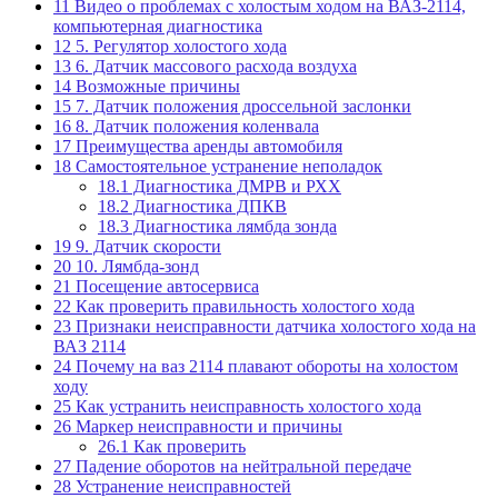
11
Видео о проблемах с холостым ходом на ВАЗ-2114,
компьютерная диагностика
12
5. Регулятор холостого хода
13
6. Датчик массового расхода воздуха
14
Возможные причины
15
7. Датчик положения дроссельной заслонки
16
8. Датчик положения коленвала
17
Преимущества аренды автомобиля
18
Самостоятельное устранение неполадок
18.1
Диагностика ДМРВ и РХХ
18.2
Диагностика ДПКВ
18.3
Диагностика лямбда зонда
19
9. Датчик скорости
20
10. Лямбда-зонд
21
Посещение автосервиса
22
Как проверить правильность холостого хода
23
Признаки неисправности датчика холостого хода на
ВАЗ 2114
24
Почему на ваз 2114 плавают обороты на холостом
ходу
25
Как устранить неисправность холостого хода
26
Маркер неисправности и причины
26.1
Как проверить
27
Падение оборотов на нейтральной передаче
28
Устранение неисправностей