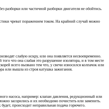
ез разборки или частичной разборки двигателя не обойтись.
остики чреват поражением током. На крайний случай можно
изводят слабую искру, или она появляется несвоевременно.
того что она слабая это разрушение изолятора, и в том месте
скорей всего вызвано тем что, у свечи износился колпачок или
ора или вышла из строя катушка зажигания.
вного насоса, например: клапан давления, редукционный или
можно засорились и их необходимо почистить или заменить.
к будет, происходит неправильная подача горючего.