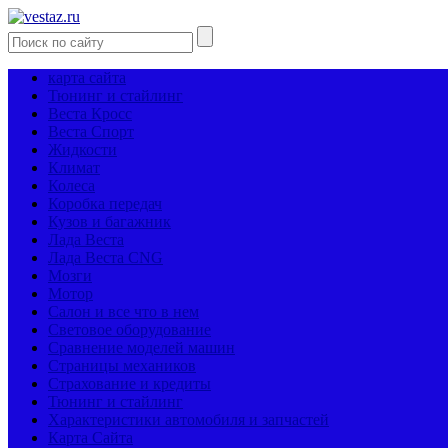
карта сайта
Тюнинг и стайлинг
Веста Кросс
Веста Спорт
Жидкости
Климат
Колеса
Коробка передач
Кузов и багажник
Лада Веста
Лада Веста CNG
Мозги
Мотор
Салон и все что в нем
Световое оборудование
Сравнение моделей машин
Страницы механиков
Страхование и кредиты
Тюнинг и стайлинг
Характеристики автомобиля и запчастей
Карта Сайта