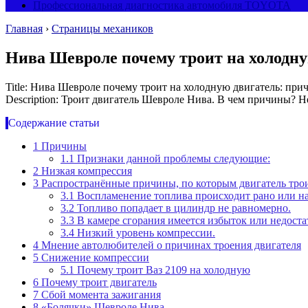
Профессиональная диагностика автомобиля TOYOTA
Главная
›
Страницы механиков
Нива Шевроле почему троит на холодну
Title: Нива Шевроле почему троит на холодную двигатель: при
Description: Троит двигатель Шевроле Нива. В чем причины? 
Содержание статьи
1
Причины
1.1
Признаки данной проблемы следующие:
2
Низкая компрессия
3
Распространённые причины, по которым двигатель трои
3.1
Воспламенение топлива происходит рано или на
3.2
Топливо попадает в цилиндр не равномерно.
3.3
В камере сгорания имеется избыток или недоста
3.4
Низкий уровень компрессии.
4
Мнение автолюбителей о причинах троения двигателя
5
Снижение компрессии
5.1
Почему троит Ваз 2109 на холодную
6
Почему троит двигатель
7
Сбой момента зажигания
8
«Болячки» Шевроле Нива