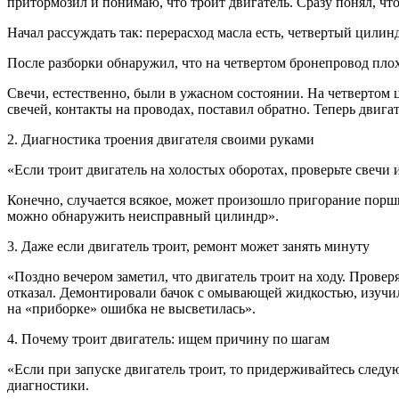
притормозил и понимаю, что троит двигатель. Сразу понял, что
Начал рассуждать так: перерасход масла есть, четвертый цилин
После разборки обнаружил, что на четвертом бронепровод плох
Свечи, естественно, были в ужасном состоянии. На четвертом ц
свечей, контакты на проводах, поставил обратно. Теперь двига
2. Диагностика троения двигателя своими руками
«Если троит двигатель на холостых оборотах, проверьте свечи 
Конечно, случается всякое, может произошло пригорание поршня
можно обнаружить неисправный цилиндр».
3. Даже если двигатель троит, ремонт может занять минуту
«Поздно вечером заметил, что двигатель троит на ходу. Провер
отказал. Демонтировали бачок с омывающей жидкостью, изучили
на «приборке» ошибка не высветилась».
4. Почему троит двигатель: ищем причину по шагам
«Если при запуске двигатель троит, то придерживайтесь следу
диагностики.