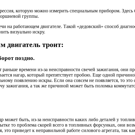
рессия, которую можно измерить специальным прибором. Здесь б
поршневой группы.
вечи на работающем двигателе. Такой «дедовский» способ диагн
нить визуально искру.
м двигатель троит:
борот поздно.
раньше времени из-за неисправности свечей зажигания, они про
вается нагар, который препятствует пробою. Еще одной причиной 
льному появлению искры. Если она совсем не появляется, то это 
вечу зажигания, а так же причиной может быть поломка коммутат
р может быть, из-за неисправности каких либо деталей у топли
бытке то проблема скорей всего в топливных форсунках, они воз
 это приведет к неправильной работе силового агрегата, так ка