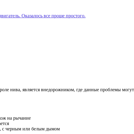
вигатель. Оказалось все проще простого.
роле нива, является внедорожником, где данные проблемы могут 
хож на рычание
ается
, с черным или белым дымом