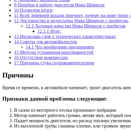
9
Перебои в работе двигателя Нива Шевроле
10
Подведем итоги
11
Всей деревней искали причину, почему на ниве троит д
12
Достоинства и недостатки Нива Шевроле с пробегом.
12.1
Ходовые качества Нива Шевроле с пробегом
12.1.1
Итог:
13
Несколько слов о технических характеристиках
14
Советы для автомобилистов
14.1
Что необходимо предпринять
15
Методы устранения неисправностей
16
Отсутствие компрессии
17
Причины стука гидрокомпенсаторов
Причины
Время от времени, в автомобиле начинает, троит двигатель шев
Признаки данной проблемы следующие:
В салон из моторного отсека проникают вибрации
Мотор начинает работать громко, меняя звук, который по
Падает мощность двигателя, но расход топлива увеличив
Из выхлопной трубы слышны хлопки, или громкие звуки