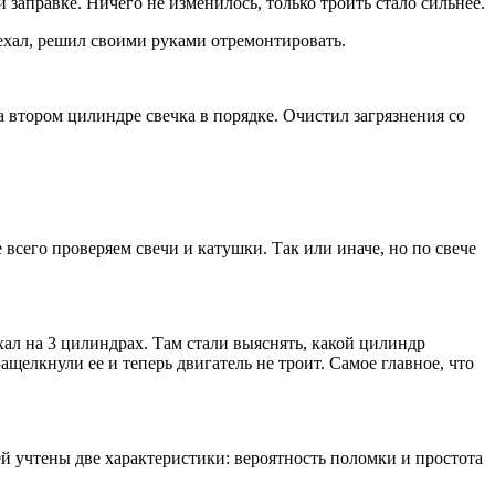
 заправке. Ничего не изменилось, только троить стало сильнее.
поехал, решил своими руками отремонтировать.
на втором цилиндре свечка в порядке. Очистил загрязнения со
 всего проверяем свечи и катушки. Так или иначе, но по свече
ехал на 3 цилиндрах. Там стали выяснять, какой цилиндр
елкнули ее и теперь двигатель не троит. Самое главное, что
ей учтены две характеристики: вероятность поломки и простота