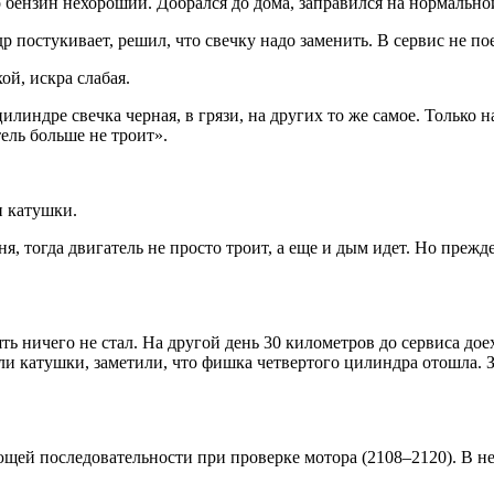
 бензин нехороший. Добрался до дома, заправился на нормальной
др постукивает, решил, что свечку надо заменить. В сервис не 
ой, искра слабая.
илиндре свечка черная, в грязи, на других то же самое. Только 
тель больше не троит».
и катушки.
, тогда двигатель не просто троит, а еще и дым идет. Но прежде
ять ничего не стал. На другой день 30 километров до сервиса до
 катушки, заметили, что фишка четвертого цилиндра отошла. Защ
ющей последовательности при проверке мотора (2108–2120). В н