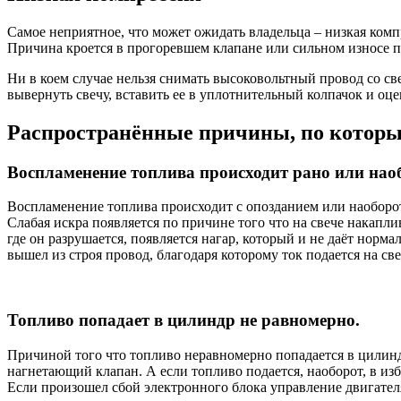
Самое неприятное, что может ожидать владельца – низкая комп
Причина кроется в прогоревшем клапане или сильном износе 
Ни в коем случае нельзя снимать высоковольтный провод со с
вывернуть свечу, вставить ее в уплотнительный колпачок и оце
Распространённые причины, по которы
Воспламенение топлива происходит рано или нао
Воспламенение топлива происходит с опозданием или наоборот 
Слабая искра появляется по причине того что на свече накапли
где он разрушается, появляется нагар, который и не даёт норма
вышел из строя провод, благодаря которому ток подается на с
Топливо попадает в цилиндр не равномерно.
Причиной того что топливо неравномерно попадается в цилинд
нагнетающий клапан. А если топливо подается, наоборот, в из
Если произошел сбой электронного блока управление двигателя,