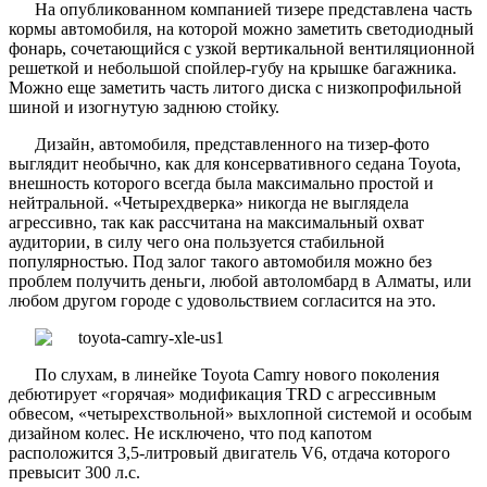
На опубликованном компанией тизере представлена часть
кормы автомобиля, на которой можно заметить светодиодный
фонарь, сочетающийся с узкой вертикальной вентиляционной
решеткой и небольшой спойлер-губу на крышке багажника.
Можно еще заметить часть литого диска с низкопрофильной
шиной и изогнутую заднюю стойку.
Дизайн, автомобиля, представленного на тизер-фото
выглядит необычно, как для консервативного седана Toyota,
внешность которого всегда была максимально простой и
нейтральной. «Четырехдверка» никогда не выглядела
агрессивно, так как рассчитана на максимальный охват
аудитории, в силу чего она пользуется стабильной
популярностью. Под залог такого автомобиля можно без
проблем получить деньги, любой автоломбард в Алматы, или
любом другом городе с удовольствием согласится на это.
По слухам, в линейке Toyota Camry нового поколения
дебютирует «горячая» модификация TRD с агрессивным
обвесом, «четырехствольной» выхлопной системой и особым
дизайном колес. Не исключено, что под капотом
расположится 3,5-литровый двигатель V6, отдача которого
превысит 300 л.с.