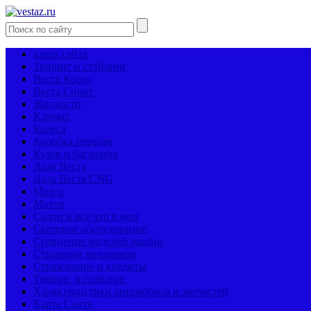
карта сайта
Тюнинг и стайлинг
Веста Кросс
Веста Спорт
Жидкости
Климат
Колеса
Коробка передач
Кузов и багажник
Лада Веста
Лада Веста CNG
Мозги
Мотор
Салон и все что в нем
Световое оборудование
Сравнение моделей машин
Страницы механиков
Страхование и кредиты
Тюнинг и стайлинг
Характеристики автомобиля и запчастей
Карта Сайта