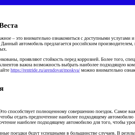
Веста
важное – это внимательно ознакомиться с доступными услугами 
 Данный автомобиль предлагается российским производителем,
ных.
ованы, проявляют стойкость перед коррозией. Более того, спец
 клиентов важна возможность выбрать наиболее подходящую ко
сайте
https://rentride.ru/arendovat/moskva/
можно внимательно ознако
я
 Это способствует полноценному совершению поездок. Самое ва
о, чтобы отдать предпочтение наиболее подходящему автомобилю
почтение наиболее подходящему автомобилю для того, чтобы ур
ые поездки будут успешными в большинстве случаев. В результа