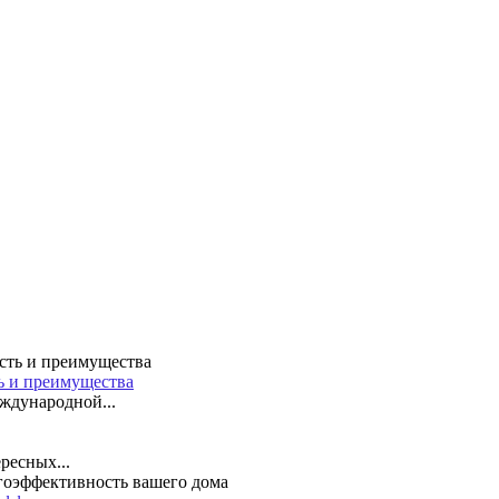
ть и преимущества
ждународной...
ресных...