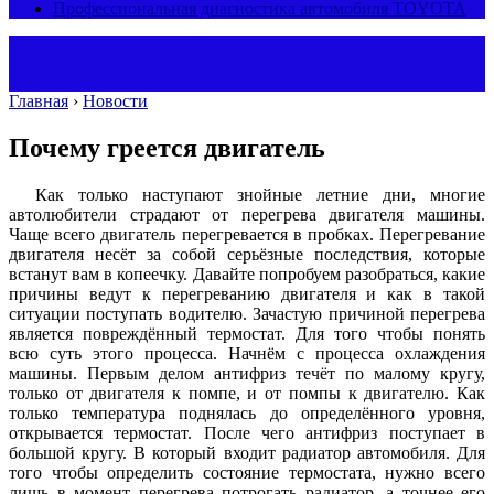
Профессиональная диагностика автомобиля TOYOTA
Главная
›
Новости
Почему греется двигатель
Как только наступают знойные летние дни, многие
автолюбители страдают от перегрева двигателя машины.
Чаще всего двигатель перегревается в пробках. Перегревание
двигателя несёт за собой серьёзные последствия, которые
встанут вам в копеечку. Давайте попробуем разобраться, какие
причины ведут к перегреванию двигателя и как в такой
ситуации поступать водителю. Зачастую причиной перегрева
является повреждённый термостат. Для того чтобы понять
всю суть этого процесса. Начнём с процесса охлаждения
машины. Первым делом антифриз течёт по малому кругу,
только от двигателя к помпе, и от помпы к двигателю. Как
только температура поднялась до определённого уровня,
открывается термостат. После чего антифриз поступает в
большой кругу. В который входит радиатор автомобиля. Для
того чтобы определить состояние термостата, нужно всего
лишь в момент перегрева потрогать радиатор, а точнее его