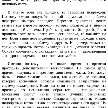
нижнюю часть.
В случае если она холодна, то термостат поврежден.
Поэтому смело покупайте новый термостат и проблема
перегрева быстро пропадёт. Перегрев двигателя может
вызываться паровой пробкой, которая образуется в шланге
охлаждающей системы. Проблема удаляется быстро, берёте и
прощупываете весь шланг, если есть пробка, то нажмите на
неё. Если выше перечисленные варианты не подходят к вам,
то нужно искать проблему в другом. Например, может не
функционировать мотор охлаждения или датчики барахлят.
Основа нормального охлаждения двигателя — качественный
антифриз и нормально состояние автомобиля.
Именно поэтому не забывайте время от времени
проходить дополнительно тестирование. На самом деле,
причин ведущих к перегреву двигателя, масса. Это могут
быть обычные мелкие неполадки, так и серьёзные поломки,
которые косвенным образом оказывают воздействие на
систему охлаждения. Если вы сами не можете определить
причину, то немедленно обратитесь к специалистам.
Москвичи смогут найти список лучших ремонтных
мастерских на автопортале Garageru, где, кстати, можно
подобрать автотовары для своего четырехколесного друга. Ну
а те, кто только мечтает выучиться на права и стать