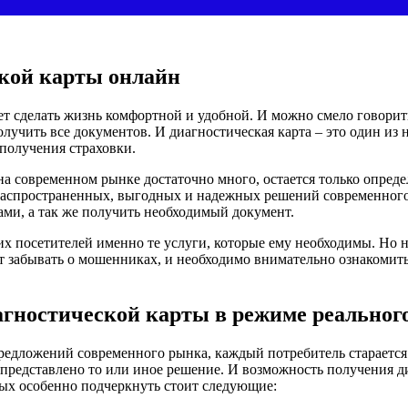
кой карты онлайн
ет сделать жизнь комфортной и удобной. И можно смело говорить
олучить все документов.
И диагностическая карта – это один из
 получения страховки.
 современном рынке достаточно много, остается только определ
е распространенных, выгодных и надежных решений современного
ами, а так же получить необходимый документ.
 посетителей именно те услуги, которые ему необходимы. Но не
ит забывать о мошенниках, и необходимо внимательно ознакомить
гностической карты в режиме реальног
редложений современного рынка, каждый потребитель старается 
редставлено то или иное решение. И возможность получения ди
рых особенно подчеркнуть стоит следующие: