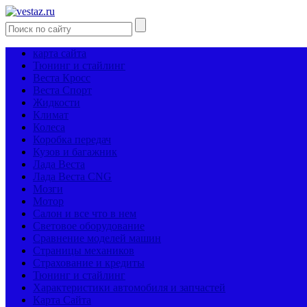
карта сайта
Тюнинг и стайлинг
Веста Кросс
Веста Спорт
Жидкости
Климат
Колеса
Коробка передач
Кузов и багажник
Лада Веста
Лада Веста CNG
Мозги
Мотор
Салон и все что в нем
Световое оборудование
Сравнение моделей машин
Страницы механиков
Страхование и кредиты
Тюнинг и стайлинг
Характеристики автомобиля и запчастей
Карта Сайта