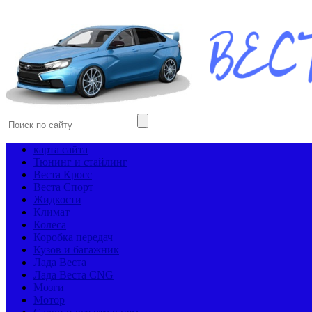
карта сайта
Тюнинг и стайлинг
Веста Кросс
Веста Спорт
Жидкости
Климат
Колеса
Коробка передач
Кузов и багажник
Лада Веста
Лада Веста CNG
Мозги
Мотор