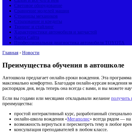
Салон и все что в нем
Световое оборудование
Сравнение моделей машин
Страницы механиков
Страхование и кредиты
Тюнинг и стайлинг
Характеристики автомобиля и запчастей
Карта Сайта
Профессиональная диагностика автомобиля TOYOTA
Главная
›
Новости
Преимущества обучения в автошколе
Автошкола предлагает онлайн-уроки вождения. Эта программа ид
максимально комфортно.
Благодаря онлайн-курсам вождения мо
распорядок дня, ведь теперь она всегда с вами, и вы можете нау
Если вы годами или месяцами откладывали желание
получить 
преимущества:
простой интерактивный курс, разработанный специально 
онлайн-школа вождения «
Мегаполис
» всегда рядом — на
возможность вернуться и пересмотреть тему в любое врем
консультация преподавателей в любом классе.