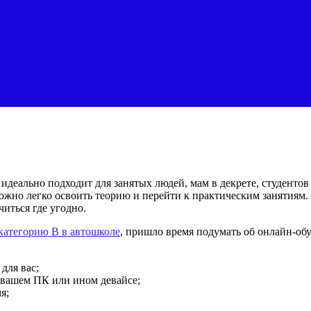
еально подходит для занятых людей, мам в декрете, студентов и
жно легко освоить теорию и перейти к практическим занятиям.
читься где угодно.
категорию B в автошколе
, пришло время подумать об онлайн-об
для вас;
 вашем ПК или ином девайсе;
я;