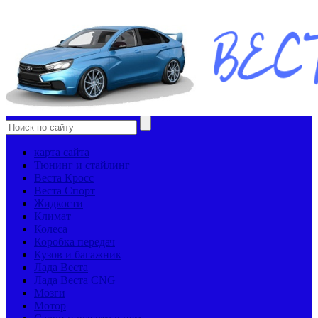
карта сайта
Тюнинг и стайлинг
Веста Кросс
Веста Спорт
Жидкости
Климат
Колеса
Коробка передач
Кузов и багажник
Лада Веста
Лада Веста CNG
Мозги
Мотор