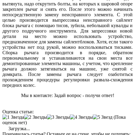
вытянута, надо открутить болты, на которых к шаровой опоре
закреплен рычаг и снять его. После этого можно начинать
непосредственную замену неисправного элемента. С этой
целью производится выпрессовка неисправного сайлент
блока рычага с помощью тисов, зубила, небольшой кувалды и
другого подручного инструмента. Для запрессовки новой
детали на место можно использовать устройство,
предназначенное для замены сайлентблоков. Хотя, если такого
устройства нет под рукой, можно воспользоваться тисками.
Сборка рычага производится в порядке, обратном
первоначальному и устанавливаются на свои места все
демонтированные элементы машины, с учетом, что крепление
рычага должно затягиваться на машине, уже снятой с
домкрата. После замены рычага следует озаботиться
прохождением процедуры регулировки развала-схождения
передних колес.
Мы в контакте: Задай вопрос - получи ответ!
Оценка статьи:
(Пока
оценок нет)
Загрузка...
Понравилась статья? Оставьте ее на стене, чтобы не потерять: