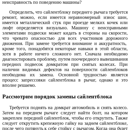
неисправность по поведению машины?
Определить, что сайлентблоку переднего рычага требуется
ремонт, можно, если имеется неравномерный износ шин,
имеется металлический стук при проезде мелких кочек или
люфт определяется визуально. Машину с неисправными
элементами подвески может кидать в стороны на скорости,
что чревато опасностью для всех участников дорожного
движения. При замене требуется внимание и аккуратность,
кроме того, понадобятся некоторые навыки в этой области,
хотя в работе ничего сложного нет. Сначала необходимо
диагностировать проблему, путем поочередного вывешивания
передних подвесок домкратом при снятых колесах. При
наличии видимых дефектов на поверхности сайленблоков
необходима их замена. Основной трудностью является
процесс запрессовки сайлентблока в рычаг, однако и это
вполне решаемо.
Рассмотрим порядок замены сайлентблока
Требуется поднять на домкрат автомобиль и снять колесо.
Затем на переднем рычаге следует найти болт, на котором
закреплен передний сайлентблок, чтобы его открутить. Также
следует открутить крепежную гайку на заднем сайлентблоке,
после чего потянуть к себе стойку с рычагом. Когда она будет