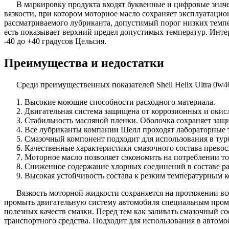
В маркировку продукта входят буквенные и цифровые значе
вязкости, при котором моторное масло сохраняет эксплуатаци
рассматриваемого лубриканта, допустимый порог низких темпер
есть показывает верхний предел допустимых температур. Интер
-40 до +40 градусов Цельсия.
Преимущества и недостатки
Среди преимущественных показателей Shell Helix Ultra 0w4
Высокие моющие способности расходного материала.
Двигательная система защищена от коррозионных и окис
Стабильность масляной пленки. Оболочка сохраняет защи
Все лубриканты компании Шелл проходят лабораторные 
Смазочный компонент подходит для использования в тур
Качественные характеристики смазочного состава прево
Моторное масло позволяет сэкономить на потреблении топ
Сниженное содержание хлорных соединений в составе ра
Высокая устойчивость состава к резким температурным к
Вязкость моторной жидкости сохраняется на протяжении вс
промыть двигательную систему автомобиля специальным промыв
полезных качеств смазки. Перед тем как заливать смазочный с
транспортного средства. Подходит для использования в автом