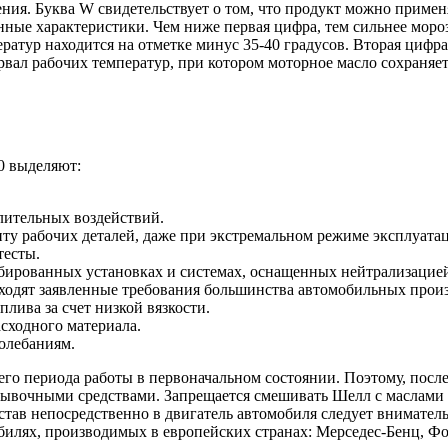
ния. Буква W свидетельствует о том, что продукт можно приме
онные характеристики. Чем ниже первая цифра, тем сильнее мор
атур находится на отметке минус 35-40 градусов. Вторая цифра
вал рабочих температур, при котором моторное масло сохраняет 
0 выделяют:
лительных воздействий.
ту рабочих деталей, даже при экстремальном режиме эксплуата
тесты.
бированных установках и системах, оснащенных нейтрализацие
сходят заявленные требования большинства автомобильных прои
лива за счет низкой вязкости.
сходного материала.
олебаниям.
его периода работы в первоначальном состоянии. Поэтому, посл
очными средствами. Запрещается смешивать Шелл с маслами дру
остав непосредственно в двигатель автомобиля следует внимате
обилях, производимых в европейских странах: Мерседес-Бенц, Ф