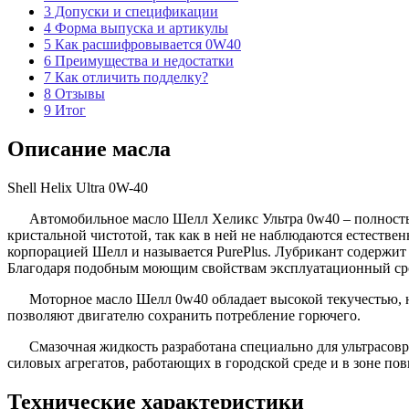
3
Допуски и спецификации
4
Форма выпуска и артикулы
5
Как расшифровывается 0W40
6
Преимущества и недостатки
7
Как отличить подделку?
8
Отзывы
9
Итог
Описание масла
Shell Helix Ultra 0W-40
Автомобильное масло Шелл Хеликс Ультра 0w40 – полностью
кристальной чистотой, так как в ней не наблюдаются естестве
корпорацией Шелл и называется PurePlus. Лубрикант содержит 
Благодаря подобным моющим свойствам эксплуатационный сро
Моторное масло Шелл 0w40 обладает высокой текучестью, н
позволяют двигателю сохранить потребление горючего.
Смазочная жидкость разработана специально для ультрасов
силовых агрегатов, работающих в городской среде и в зоне по
Технические характеристики