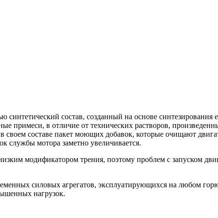
 синтетический состав, созданный на основе синтезирования е
нные примеси, в отличие от технических растворов, произведенн
в своем составе пакет моющих добавок, которые очищают двигате
к службы мотора заметно увеличивается.
изким модификатором трения, поэтому проблем с запуском двиг
ременных силовых агрегатов, эксплуатирующихся на любом горю
вышенных нагрузок.