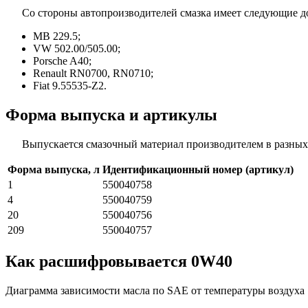
Со стороны автопроизводителей смазка имеет следующие д
MB 229.5;
VW 502.00/505.00;
Porsche A40;
Renault RN0700, RN0710;
Fiat 9.55535-Z2.
Форма выпуска и артикулы
Выпускается смазочный материал производителем в разных 
Форма выпуска, л
Идентификационный номер (артикул)
1
550040758
4
550040759
20
550040756
209
550040757
Как расшифровывается 0W40
Диаграмма зависимости масла по SAE от температуры воздуха