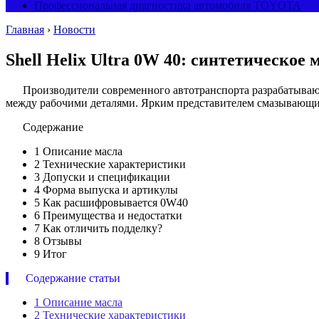
Профессиональная диагностика автомобиля TOYOTA
Главная
›
Новости
Shell Helix Ultra 0W 40: синтетическое
Производители современного автотранспорта разрабатываю
между рабочими деталями. Ярким представителем смазывающих в
Содержание
1
Описание масла
2
Технические характеристики
3
Допуски и спецификации
4
Форма выпуска и артикулы
5
Как расшифровывается 0W40
6
Преимущества и недостатки
7
Как отличить подделку?
8
Отзывы
9
Итог
Содержание статьи
1
Описание масла
2
Технические характеристики