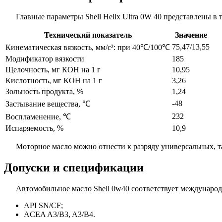
Главные параметры Shell Helix Ultra 0W 40 представлены в 
Технический показатель
Значение
75,47/13,55
Кинематическая вязкость, мм/с²: при 40℃/100℃
Модификатор вязкости
185
Щелочность, мг КОН на 1 г
10,95
Кислотность, мг КОН на 1 г
3,26
Зольность продукта, %
1,24
-48
Застывание вещества, ℃
232
Воспламенение, ℃
Испаряемость, %
10,9
Моторное масло можно отнести к разряду универсальных, 
Допуски и спецификации
Автомобильное масло Shell 0w40 соответствует междунаро
API SN/CF;
ACEA A3/B3, A3/B4.