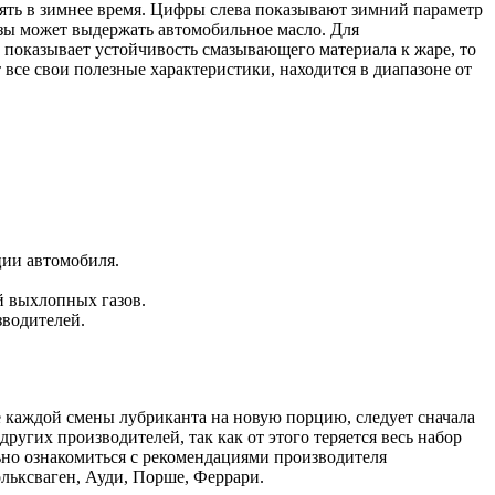
нять в зимнее время. Цифры слева показывают зимний параметр
озы может выдержать автомобильное масло. Для
 показывает устойчивость смазывающего материала к жаре, то
все свои полезные характеристики, находится в диапазоне от
ции автомобиля.
й выхлопных газов.
зводителей.
е каждой смены лубриканта на новую порцию, следует сначала
гих производителей, так как от этого теряется весь набор
льно ознакомиться с рекомендациями производителя
ольксваген, Ауди, Порше, Феррари.