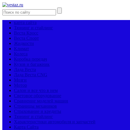
карта сайта
Тюнинг и стайлинг
Веста Кросс
Веста Спорт
Жидкости
Климат
Колеса
Коробка передач
Кузов и багажник
Лада Веста
Лада Веста CNG
Мозги
Мотор
Салон и все что в нем
Световое оборудование
Сравнение моделей машин
Страницы механиков
Страхование и кредиты
Тюнинг и стайлинг
Характеристики автомобиля и запчастей
Карта Сайта