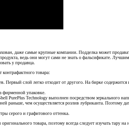
ахован, даже самые крупные компании. Подделка может продавать
продукта, ведь они могут сами не знать о фальсификате. Лучши
овать у продавца.
т контрафактного товара:
ев. Первый слой легко отходит от другого. На бирке содержится
а фирменной упаковке.
ell PurePlus Technology выполнен посредством зеркального нап
дней раньше, чем осуществляется розлив лубриканта. Поэтому д
тры серого и графитового оттенка.
 оригинального товара, поэтому всегда следует изучать тару на