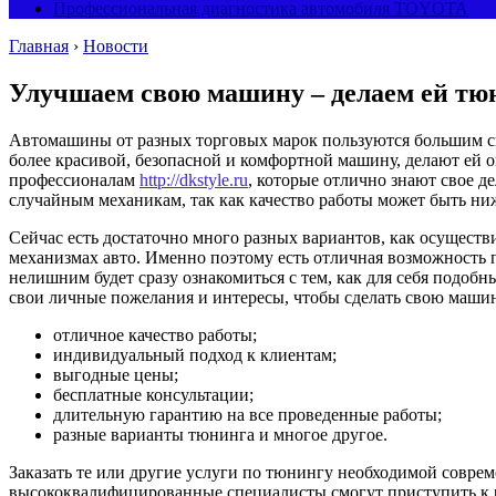
Профессиональная диагностика автомобиля TOYOTA
Главная
›
Новости
Улучшаем свою машину – делаем ей тю
Автомашины от разных торговых марок пользуются большим сп
более красивой, безопасной и комфортной машину, делают ей 
профессионалам
http://dkstyle.ru
, которые отлично знают свое д
случайным механикам, так как качество работы может быть ни
Сейчас есть достаточно много разных вариантов, как осущест
механизмах авто. Именно поэтому есть отличная возможность п
нелишним будет сразу ознакомиться с тем, как для себя подоб
свои личные пожелания и интересы, чтобы сделать свою машин
отличное качество работы;
индивидуальный подход к клиентам;
выгодные цены;
бесплатные консультации;
длительную гарантию на все проведенные работы;
разные варианты тюнинга и многое другое.
Заказать те или другие услуги по тюнингу необходимой соврем
высококвалифицированные специалисты смогут приступить к ра