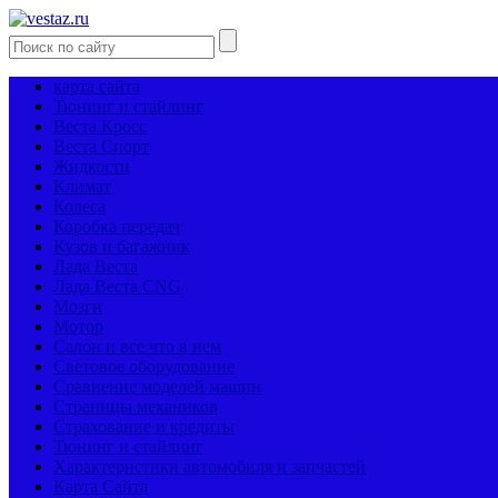
карта сайта
Тюнинг и стайлинг
Веста Кросс
Веста Спорт
Жидкости
Климат
Колеса
Коробка передач
Кузов и багажник
Лада Веста
Лада Веста CNG
Мозги
Мотор
Салон и все что в нем
Световое оборудование
Сравнение моделей машин
Страницы механиков
Страхование и кредиты
Тюнинг и стайлинг
Характеристики автомобиля и запчастей
Карта Сайта