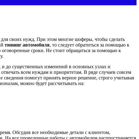
для своих нужд. При этом многие шоферы, чтобы сделать
ый
тюнинг автомобиля
, то следует обратиться за помощью к
го оговоренные сроки. Не стоит обращаться за помощью к
у.
, и до существенных изменений в основных узлах и
 отвечать всем нуждам и приоритетам. В ряде случаев совсем
ие сведения помогут принять верное решение, строго учитывая
ионалам, можно будет рассчитывать на:
ремя. Обсудив все необходимые детали с клиентом,
. На все проведенные работы с автомобилем распространяется