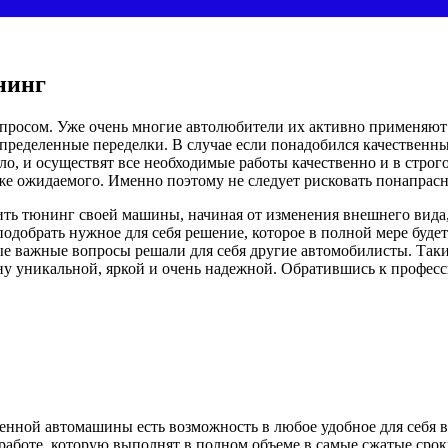
нинг
росом. Уже очень многие автолюбители их активно применяют 
определенные переделки. В случае если понадобился качественн
ело, и осуществят все необходимые работы качественно и в стро
же ожидаемого. Именно поэтому не следует рисковать понапрасн
вить тюнинг своей машины, начиная от изменения внешнего вида
одобрать нужное для себя решение, которое в полной мере будет
ные важные вопросы решали для себя другие автомобилисты. Так
у уникальной, яркой и очень надежной. Обратившись к професс
енной автомашины есть возможность в любое удобное для себя в
боте, которую выполнят в полном объеме в самые сжатые сроки