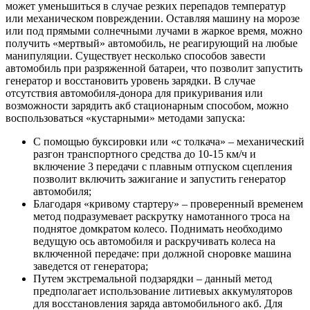
может уменьшиться в случае резких перепадов температур
или механическом повреждении. Оставляя машину на морозе
или под прямыми солнечными лучами в жаркое время, можно
получить «мертвый» автомобиль, не реагирующий на любые
манипуляции. Существует несколько способов завести
автомобиль при разряженной батареи, что позволит запустить
генератор и восстановить уровень зарядки. В случае
отсутствия автомобиля-донора для прикуривания или
возможности зарядить акб стационарным способом, можно
воспользоваться «кустарными» методами запуска:
С помощью буксировки или «с толкача» – механический
разгон транспортного средства до 10-15 км/ч и
включение 3 передачи с плавным отпуском сцепления
позволит включить зажигание и запустить генератор
автомобиля;
Благодаря «кривому стартеру» – проверенный временем
метод подразумевает раскрутку намотанного троса на
поднятое домкратом колесо. Поднимать необходимо
ведущую ось автомобиля и раскручивать колеса на
включенной передаче: при должной сноровке машина
заведется от генератора;
Путем экстремальной подзарядки – данный метод
предполагает использование литиевых аккумуляторов
для восстановления заряда автомобильного акб. Для