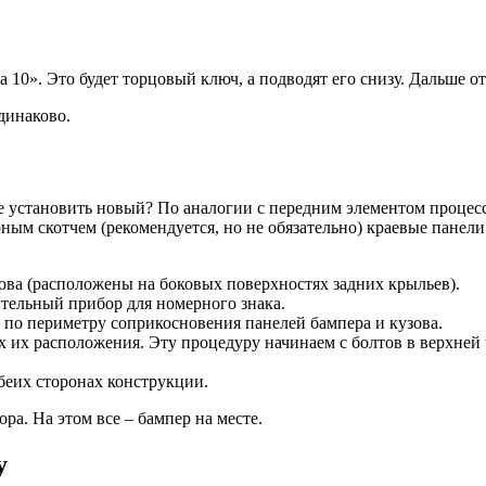
а 10». Это будет торцовый ключ, а подводят его снизу. Дальше 
динаково.
 же установить новый? По аналогии с передним элементом проце
ым скотчем (рекомендуется, но не обязательно) краевые панели
ва (расположены на боковых поверхностях задних крыльев).
ительный прибор для номерного знака.
и по периметру соприкосновения панелей бампера и кузова.
х их расположения. Эту процедуру начинаем с болтов в верхней 
беих сторонах конструкции.
ра. На этом все – бампер на месте.
у