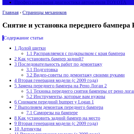
Профессиональная диагностика автомобиля TOYOTA
Главная
›
Страницы механиков
Снятие и установка переднего бампера
Содержание статьи
1
Долой щитки
1.1
Расправляемся с подкрылком с края бампера
2
Как установить бампер задний?
3
Последовательность работ по демонтажу
3.1
Подготовка
3.2
Видео-советы по демонтажу своими руками
4
Вторая генерация модели (с 2009 года)
5
Замена переднего бампера на Рено Логан 2
5.1
Техника переднего снятия бамперы от рено лога
5.2
Инструменты, которые вам нужны
6
Снимаем передний bumper у Logan 1
7
Выполняем демонтаж переднего бампера
7.1
Саморезы на бампере
8
Как установить задний бампер на место
9
Вторая генерация модели (с 2009 года)
10
Артикулы