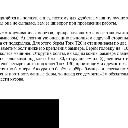
идётся выполнять снизу, поэтому для удобства машину лучше за
бы она не сыпалась вам за шиворот при проведении работы.
ь с откручивания саморезов, прикрепляющих элемент защиты дн
 бампером). Аналогичную операцию выполняем с другой стороны
от подкрылка. Для этого берём Torx T20 и отвинчиваем по два в
ы заметим болт нижнего крепления бампера. Берём головку на «
колеса машины. Открутив болты, выводим концы бампера с зацеп
 с головками под ключ Torx Т30, откручиваем их. Удалением э
 ещё четыре винта под ключ Torx Т30, производим их демонтаж.
нятию бампера. Аккуратно берём за рёбра бампера и, слегка пот
ены противотуманные фары, то перед его демонтажём обязательн
асти кузова.