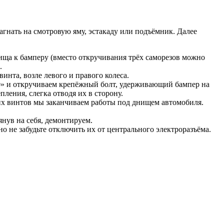
гнать на смотровую яму, эстакаду или подъёмник. Далее
ища к бамперу (вместо откручивания трёх саморезов можно
.
инта, возле левого и правого колеса.
10» и откручиваем крепёжный болт, удерживающий бампер на
ления, слегка отводя их в сторону.
тих винтов мы заканчиваем работы под днищем автомобиля.
янув на себя, демонтируем.
о не забудьте отключить их от центрального электроразъёма.