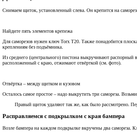
Снимаем щиток, установленный слева. Он крепится на саморезах
Найдите пять элементов крепежа
Для саморезов нужен ключ Torx T20. Также понадобится плоска
креплениям без подъёмника.
Из среднего (центрального) пистона выкручивают распорный вин
расположенный с краю, отжимают отвёрткой (см. фото).
Отвёртка – между щитком и кузовом
Осталось самое простое – надо выкрутить три самореза. Возьмит
Правый щиток удаляют так же, как было рассмотрено. Пер
Расправляемся с подкрылком с края бампера
Возле бампера на каждом подкрылке вкручены два самореза. Кл