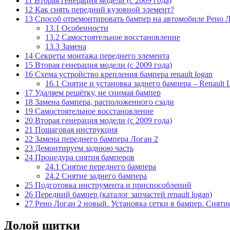
11
Вторая генерация модели (с 2009 года)
12
Как снять передний кузовной элемент?
13
Способ отремонтировать бампер на автомобиле Рено 
13.1
Особенности
13.2
Самостоятельное восстановление
13.3
Замена
14
Секреты монтажа переднего элемента
15
Вторая генерация модели (с 2009 года)
16
Схема устройство крепления бампера renault logan
16.1
Снятие и установка заднего бампера – Renault 
17
Удаляем решётку, не снимая бампер
18
Замена бампера, расположенного сзади
19
Самостоятельное восстановление
20
Вторая генерация модели (с 2009 года)
21
Пошаговая инструкция
22
Замена переднего бампера Логан 2
23
Демонтируем заднюю часть
24
Процедура снятия бамперов
24.1
Снятие переднего бампера
24.2
Снятие заднего бампера
25
Подготовка инструмента и приспособлений
26
Передний бампер (каталог запчастей renault logan)
27
Рено Логан 2 новый. Установка сетки в бампер. Сня
Долой щитки