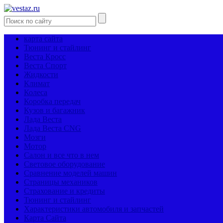
карта сайта
Тюнинг и стайлинг
Веста Кросс
Веста Спорт
Жидкости
Климат
Колеса
Коробка передач
Кузов и багажник
Лада Веста
Лада Веста CNG
Мозги
Мотор
Салон и все что в нем
Световое оборудование
Сравнение моделей машин
Страницы механиков
Страхование и кредиты
Тюнинг и стайлинг
Характеристики автомобиля и запчастей
Карта Сайта