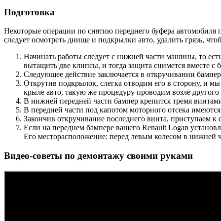
Подготовка
Некоторые операции по снятию переднего буфера автомобиля пр
следует осмотреть днище и подкрылки авто, удалить грязь, что
Начинать работы следует с нижней части машины, то ест
вытащить две клипсы, и тогда защита снимется вместе с
Следующее действие заключается в откручивании бампера 
Открутив подкрылок, слегка отводим его в сторону, и м
крыле авто, такую же процедуру проводим возле другого 
В нижней передней части бампер крепится тремя винтами
В передней части под капотом моторного отсека имеются
Закончив откручивание последнего винта, приступаем к с
Если на переднем бампере вашего Renault Logan установл
Его месторасположение: перед левым колесом в нижней ч
Видео-советы по демонтажу своими руками