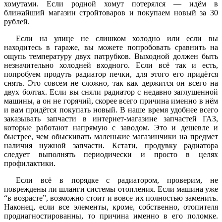
хомутами. Если родной хомут потерялся — идём в
ближайший магазин стройтоваров и покупаем новый за 30
рублей.
Если на улице не слишком холодно или если вы
находитесь в гараже, вы можете попробовать сравнить на
ощупь температуру двух патрубков. Выходной должен быть
незначительно холодней входного. Если всё так и есть,
попробуем продуть радиатор печки, для этого его придётся
снять. Это совсем не сложно, так как держится он всего на
двух болтах. Если вы сняли радиатор с недавно заглушенной
машины, а он не горячий, скорее всего причина именно в нём
и вам придётся покупать новый. В наше время удобнее всего
заказывать запчасти в интернет-магазине запчастей ГАЗ,
которые работают напрямую с заводом. Это и дешевле и
быстрее, чем обыскивать маленькие магазинчики на предмет
наличия нужной запчасти. Кстати, продувку радиатора
следует выполнять периодически и просто в целях
профилактики.
Если всё в порядке с радиатором, проверим, не
повреждены ли шланги системы отопления. Если машина уже
“в возрасте”, возможно стоит и вовсе их полностью заменить.
Наконец, если все элементы, кроме, собственно, отопителя
продиагностированны, то причина именно в его поломке.