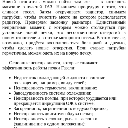
Новый отопитель можно найти там же — в интернет-
магазине запчастей ГАЗ. Начинаем процедуру с того, что
сливаем тосол. Затем откручиваем радиатор, снимаем
патрубки, чтобы очистить место на котором располагается
радиатор. Проверяем заслонку радиатора. Единственный
неприятный момент, с которым можно столкнуться при
установке новой печки, это несоответствие отверстий в
новом отопителе и в стенке моторного отсека. В этом случае,
возможно, придётся воспользоваться болгаркой и дрелью,
чтобы сделать новые отверстия. Если старые патрубки
герметичны, можем одеть их на новую печку.
Основные неисправности, которые снижают
эффективность работы печки Газели:
Недостаток охлаждающей жидкости в системе
охлаждения, например, ввиду течей;
Неисправность термостата, заклинивание;
Завоздушенность системы охлаждения;
Неисправность помпы, при которой ухудшается или
прекращается циркуляция ОЖ в системе;
Засоренность, загрязненность воздухосборника;
Неисправность двигателя обдува печки;
Неисправность заслонки, рычага заслонки
(заклинивание в одном положении);