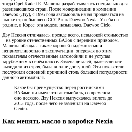
тогда Opel Kadett E. Машина разрабатывалась специально для
развивающихся стран. После модернизации в компании
Daewoo (Дэу), с 1995 года автомобиль начал продаваться на
рынке стран бывшего СССР как Daewoo Nexia. У себя на
родине, в Корее, эта модель называлась Daewoo Cielo.
Дэу Нексия отличалась, прежде всего, невысокой стоимостью
– на уровне отечественных ВАЗов с передним приводом.
Машина обладала также хорошей надёжностью и
неприхотливостью в эксплуатации, опережая по этим
показателям отечественные автомобили и не уступая
зарубежным в своём классе. Замена деталей, даже если они
выходили из строя, была вполне доступной. Эти показатели
послужили основной причиной столь большой популярности
данного автомобиля.
Какое бы преимущество перед российскими
ВАЗами ни имел этот автомобиль, со временем
оно иссякло. Дэу Нексия выпускалась вплоть до
2013 года, после чего её заменили на Daewoo
Gentra.
Как менять масло в коробке Nexia