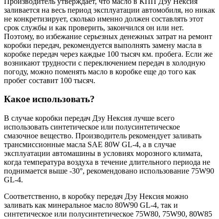
Производитель утверждает, что масло в КПП Дэу Нексия
заливается на весь период эксплуатации автомобиля, но никак
не конкретизирует, сколько именно должен составлять этот
срок службы и как проверить, закончился он или нет.
Поэтому, во избежание серьезных денежных затрат на ремонт
коробки передач, рекомендуется выполнять замену масла в
коробке передач через каждые 100 тысяч км. пробега. Если же
возникают трудности с переключением передач в холодную
погоду, можно поменять масло в коробке еще до того как
пробег составит 100 тысяч.
Какое использовать?
В случае коробки передач Дэу Нексия лучше всего
использовать синтетическое или полусинтетическое
смазочное вещество. Производитель рекомендует заливать
трансмиссионные масла SAE 80W GL-4, а в случае
эксплуатации автомашины в условиях морозного климата,
когда температура воздуха в течение длительного периода не
поднимается выше -30°, рекомендовано использование 75W90
GL-4.
Соответственно, в коробку передач Дэу Нексия можно
заливать как минеральное масло 80W90 GL-4, так и
синтетическое или полусинтетическое 75W80, 75W90, 80W85