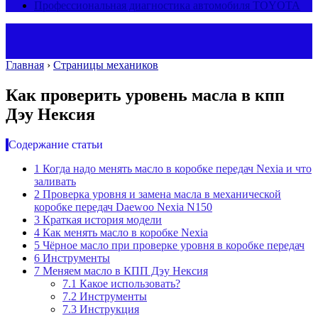
Профессиональная диагностика автомобиля TOYOTA
Главная
›
Страницы механиков
Как проверить уровень масла в кпп
Дэу Нексия
Содержание статьи
1
Когда надо менять масло в коробке передач Nexia и что
заливать
2
Проверка уровня и замена масла в механической
коробке передач Daewoo Nexia N150
3
Краткая история модели
4
Как менять масло в коробке Nexia
5
Чёрное масло при проверке уровня в коробке передач
6
Инструменты
7
Меняем масло в КПП Дэу Нексия
7.1
Какое использовать?
7.2
Инструменты
7.3
Инструкция